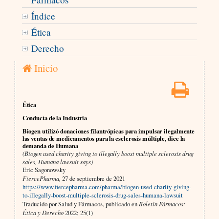
Índice
Ética
Derecho
Inicio
Ética
Conducta de la Industria
Biogen utilizó donaciones filantrópicas para impulsar ilegalmente
las ventas de medicamentos para la esclerosis múltiple, dice la
demanda de Humana
(Biogen used charity giving to illegally boost multiple sclerosis drug
sales, Humana lawsuit says)
Eric Sagonowsky
FiercePharma,
27 de septiembre de 2021
https://www.fiercepharma.com/pharma/biogen-used-charity-giving-
to-illegally-boost-multiple-sclerosis-drug-sales-humana-lawsuit
Traducido por Salud y Fármacos, publicado en
Boletín Fármacos:
Ética y Derecho
2022; 25(1)