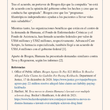
Tras el acuerdo, un portavoz de Biogen dijo que la compañía “no está
de acuerdo con la opinión del gobierno sobre los hechos y cree que su
conducta fue apropiada”. Biogen cree que los “programas
filantrópicos independientes ayudan a los pacientes a llevar vidas
más saludables”.
Mientras tanto, las organizaciones benéficas que están en el centro de
la demanda de Humana, el Fondo de Enfermedades Crónicas y el
Fondo de Asistencia, han firmado acuerdos federales por valor de
US$4 millones y US$2 millones, respectivamente. Advanced Care
Scripts, la farmacia especializada, también llegó a un acuerdo de
US$1,4 millones con el gobierno federal [1].
Aparte de Biogen, Humana ha presentado demandas similares contra
Teva y Regeneron, según los informes [2].
Referencias
Office of Public Affairs.
Biogen Agrees To Pay $22 Million To Resolve
Alleged False Claims Act Liability For Paying Kickbacks
. Department of
Justice, 17 de diciembre de 2020.
https://www.justice.gov/opa/pr/biogen-
agrees-pay-22-million-resolve-alleged-false-claims-act-liability-paying-
kickbacks
Haefner, M.
Teva moves to dismiss Humana’s lawsuit over multiple
sclerosis drug
. Becker’s Healthcare, 6 de abril de 2021.
https://www.beckershospitalreview.com/payer-issues/teva-moves-to-
dismiss-humana-s-lawsuit-over-multiple-sclerosis-drug.html