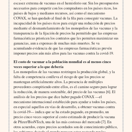
escasez extrema de vacunas en el hemisferio sur. Sin los presupuestos
necesarios para competir con los compradores en los países ricos, los
países de bajos y medianos recursos, así como el mecanismo
COVAX, se han quedado al final de la fila para conseguir vacunas. La
incapacidad de los países ricos para exigir una reducción de precios
mediante el desmantelamiento de los monopolios de las vacunas y la
transparencia de la fijación de precios ha permitido que las empresas
farmacéuticas prioricen los contratos que les permiten maximizar sus
ganancias, aun a expensas de muchas más muertes. Se va
acumulando evidencia de que las empresas farmacéuticas prevén
imponer precios aún más altos para las vacunas contra la covid-19.
El costo de vacunar a la población mundial es al menos cinco
veces superior a lo que debería
Los monopolios de las vacunas restringen la producción global, y la
falta de competencia conlleva el riesgo de que los precios se
mantengan artificialmente altos. La presencia de múltiples
proveedores compitiendo entre ellos, es el camino seguro para lograr
la reducción, de manera sostenible, del precio de las vacunas [6]. El
análisis de los precios que dice haber pagado COVAX —el
mecanismo internacional establecido para ayudar a todos los países,
en especial aquellos en vías de desarrollo, a obtener vacunas contra
la covid-19— indica que se ha estado pagando, en promedio, un
precio cinco veces superior al costo estimado de producir la vacuna
de Pfizer/BioNTech, una de las más costosas del mercado [7]. En
otros acuerdos, cuyos precios acordados son de conocimiento público,
los gobiernos de todo el mundo parecen estar gastando por las