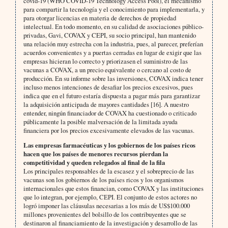
covid-19 (WHO COVID-19 Technology Access Pool), el mecanismo
para compartir la tecnología y el conocimiento para implementarla, y
para otorgar licencias en materia de derechos de propiedad
intelectual. En todo momento, en su calidad de asociaciones público-
privadas, Gavi, COVAX y CEPI, su socio principal, han mantenido
una relación muy estrecha con la industria, pues, al parecer, preferían
acuerdos convenientes y a puertas cerradas en lugar de exigir que las
empresas hicieran lo correcto y priorizasen el suministro de las
vacunas a COVAX, a un precio equivalente o cercano al costo de
producción. En su informe sobre las inversiones, COVAX indica tener
incluso menos intenciones de desafiar los precios excesivos, pues
indica que en el futuro estaría dispuesta a pagar más para garantizar
la adquisición anticipada de mayores cantidades [16]. A nuestro
entender, ningún financiador de COVAX ha cuestionado o criticado
públicamente la posible malversación de la limitada ayuda
financiera por los precios excesivamente elevados de las vacunas.
Las empresas farmacéuticas y los gobiernos de los países ricos
hacen que los países de menores recursos pierdan la
competitividad y queden relegados al final de la fila
Los principales responsables de la escasez y el sobreprecio de las
vacunas son los gobiernos de los países ricos y los organismos
internacionales que estos financian, como COVAX y las instituciones
que lo integran, por ejemplo, CEPI. El conjunto de estos actores no
logró imponer las cláusulas necesarias a los más de US$100.000
millones provenientes del bolsillo de los contribuyentes que se
destinaron al financiamiento de la investigación y desarrollo de las