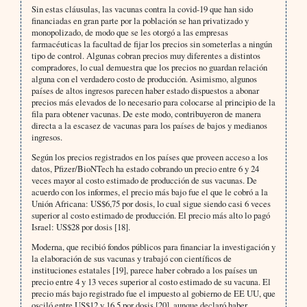
Sin estas cláusulas, las vacunas contra la covid-19 que han sido
financiadas en gran parte por la población se han privatizado y
monopolizado, de modo que se les otorgó a las empresas
farmacéuticas la facultad de fijar los precios sin someterlas a ningún
tipo de control. Algunas cobran precios muy diferentes a distintos
compradores, lo cual demuestra que los precios no guardan relación
alguna con el verdadero costo de producción. Asimismo, algunos
países de altos ingresos parecen haber estado dispuestos a abonar
precios más elevados de lo necesario para colocarse al principio de la
fila para obtener vacunas. De este modo, contribuyeron de manera
directa a la escasez de vacunas para los países de bajos y medianos
ingresos.
Según los precios registrados en los países que proveen acceso a los
datos, Pfizer/BioNTech ha estado cobrando un precio entre 6 y 24
veces mayor al costo estimado de producción de sus vacunas. De
acuerdo con los informes, el precio más bajo fue el que le cobró a la
Unión Africana: US$6,75 por dosis, lo cual sigue siendo casi 6 veces
superior al costo estimado de producción. El precio más alto lo pagó
Israel: US$28 por dosis [18].
Moderna, que recibió fondos públicos para financiar la investigación y
la elaboración de sus vacunas y trabajó con científicos de
instituciones estatales [19], parece haber cobrado a los países un
precio entre 4 y 13 veces superior al costo estimado de su vacuna. El
precio más bajo registrado fue el impuesto al gobierno de EE UU, que
osciló entre US$12 y 16,5 por dosis [20], aunque declaró haber