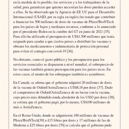
en la medida de lo posible, los servicios y a los trabajadores de la
salud, para garantizar que quienes necesitan las dosis puedan acceder
a ellas. Se ha observado que la Agencia de EE UU para el Desarrollo
Internacional (USAID, por su sigla en inglés) ha tenido que contribuir
a financiar los 500 millones de dosis de vacunas de Pfizer/BioNTech
para los países de bajos y medianos recursos, conforme a lo anunciado
por el presidente Biden en la cumbre del G7 en junio de 2021 [35].
Para ello ha utilizado el presupuesto de US$1.500 millones que tenía
asignado para ayudar a que ciertos países a distribuir las vacunas y
obtener los medicamentos e indumentaria de protección personal
para evitar el contagio con covid-19 [36].
No obstante, como el gasto público y los presupuestos para los
servicios esenciales se dispararon a nivel mundial, el sobreprecio de
las vacunas también genera preocupación para los países ricos. En
estos casos, el monto de los sobrepagos también es asombroso.
En Canadá, se afirma que el gobierno adquirió 20 millones de dosis
de la vacuna de Oxford/AstraZeneca a US$8,18 por dosis [37]. Dado
el compromiso de Oxford/AstraZeneca de no lucrar con la vacuna,
cuyo precio más difundido ronda alrededor de los US$3 por dosis [38],
se estima que el gobierno pagó, por lo menos, US$100 millones de
más a AstraZeneca.
En el Reino Unido, donde se adquirieron 100 millones de vacunas de
Pfizer/BioNTech[39] a £15 libras por dosis y 17 millones de las de
Moderna a £25 libras por dosis [70] se calcula que el gobierno pudo