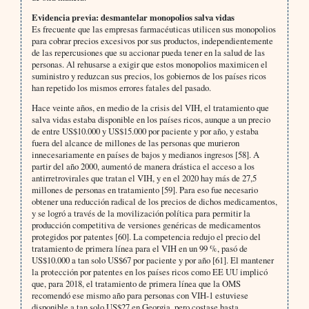
Evidencia previa: desmantelar monopolios salva vidas
Es frecuente que las empresas farmacéuticas utilicen sus monopolios
para cobrar precios excesivos por sus productos, independientemente
de las repercusiones que su accionar pueda tener en la salud de las
personas. Al rehusarse a exigir que estos monopolios maximicen el
suministro y reduzcan sus precios, los gobiernos de los países ricos
han repetido los mismos errores fatales del pasado.
Hace veinte años, en medio de la crisis del VIH, el tratamiento que
salva vidas estaba disponible en los países ricos, aunque a un precio
de entre US$10.000 y US$15.000 por paciente y por año, y estaba
fuera del alcance de millones de las personas que murieron
innecesariamente en países de bajos y medianos ingresos [58]. A
partir del año 2000, aumentó de manera drástica el acceso a los
antirretrovirales que tratan el VIH, y en el 2020 hay más de 27,5
millones de personas en tratamiento [59]. Para eso fue necesario
obtener una reducción radical de los precios de dichos medicamentos,
y se logró a través de la movilización política para permitir la
producción competitiva de versiones genéricas de medicamentos
protegidos por patentes [60]. La competencia redujo el precio del
tratamiento de primera línea para el VIH en un 99 %, pasó de
US$10.000 a tan solo US$67 por paciente y por año [61]. El mantener
la protección por patentes en los países ricos como EE UU implicó
que, para 2018, el tratamiento de primera línea que la OMS
recomendó ese mismo año para personas con VIH-1 estuviese
disponible a tan solo US$27 en Georgia, pero costase hasta