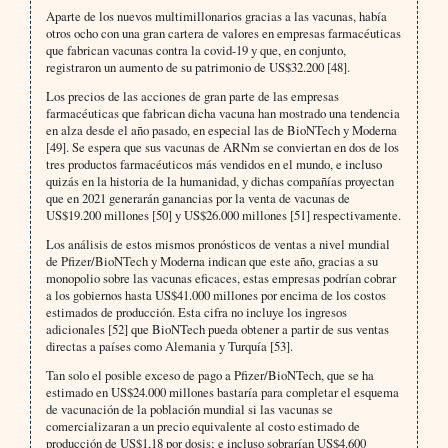
Aparte de los nuevos multimillonarios gracias a las vacunas, había
otros ocho con una gran cartera de valores en empresas farmacéuticas
que fabrican vacunas contra la covid-19 y que, en conjunto,
registraron un aumento de su patrimonio de US$32.200 [48].
Los precios de las acciones de gran parte de las empresas
farmacéuticas que fabrican dicha vacuna han mostrado una tendencia
en alza desde el año pasado, en especial las de BioNTech y Moderna
[49]. Se espera que sus vacunas de ARNm se conviertan en dos de los
tres productos farmacéuticos más vendidos en el mundo, e incluso
quizás en la historia de la humanidad, y dichas compañías proyectan
que en 2021 generarán ganancias por la venta de vacunas de
US$19.200 millones [50] y US$26.000 millones [51] respectivamente.
Los análisis de estos mismos pronósticos de ventas a nivel mundial
de Pfizer/BioNTech y Moderna indican que este año, gracias a su
monopolio sobre las vacunas eficaces, estas empresas podrían cobrar
a los gobiernos hasta US$41.000 millones por encima de los costos
estimados de producción. Esta cifra no incluye los ingresos
adicionales [52] que BioNTech pueda obtener a partir de sus ventas
directas a países como Alemania y Turquía [53].
Tan solo el posible exceso de pago a Pfizer/BioNTech, que se ha
estimado en US$24.000 millones bastaría para completar el esquema
de vacunación de la población mundial si las vacunas se
comercializaran a un precio equivalente al costo estimado de
producción de US$1,18 por dosis; e incluso sobrarían US$4.600