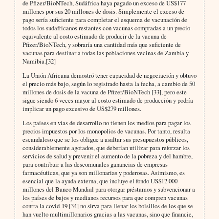
de Pfizer/BioNTech, Sudáfrica haya pagado un exceso de US$177
millones por sus 20 millones de dosis. Simplemente el exceso de
pago sería suficiente para completar el esquema de vacunación de
todos los sudafricanos restantes con vacunas compradas a un precio
equivalente al costo estimado de producir de la vacuna de
Pfizer/BioNTech, y sobraría una cantidad más que suficiente de
vacunas para destinar a todas las poblaciones vecinas de Zambia y
Namibia.[32]
La Unión Africana demostró tener capacidad de negociación y obtuvo
el precio más bajo, según lo registrado hasta la fecha, a cambio de 50
millones de dosis de la vacuna de Pfizer/BioNTech [33], pero este
sigue siendo 6 veces mayor al costo estimado de producción y podría
implicar un pago excesivo de US$279 millones.
Los países en vías de desarrollo no tienen los medios para pagar los
precios impuestos por los monopolios de vacunas. Por tanto, resulta
escandaloso que se los obligue a asaltar sus presupuestos públicos,
considerablemente agotados, que deberían utilizar para reforzar los
servicios de salud y prevenir el aumento de la pobreza y del hambre,
para contribuir a las descomunales ganancias de empresas
farmacéuticas, que ya son millonarias y poderosas. Asimismo, es
esencial que la ayuda externa, que incluye el fondo US$12.000
millones del Banco Mundial para otorgar préstamos y subvencionar a
los países de bajos y medianos recursos para que compren vacunas
contra la covid-19 [34] no sirva para llenar los bolsillos de los que se
han vuelto multimillonarios gracias a las vacunas, sino que financie,