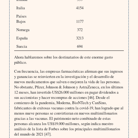
Italia
4154
Países
Bajos
1177
Noruega
372
España
3213
Suecia
694
Ahora hablaremos sobre los destinatarios de este enorme gasto
público.
Con frecuencia, las empresas farmacéuticas afirman que sus ingresos
y ganancias se reinvierten en la investigación y el desarrollo de
nuevos medicamentos que salven o mejoren la vida de las personas.
No obstante, Pfizer, Johnson & Johnson y AstraZeneca, en los últimos
12 meses, han invertido US$26.000 millones en pagar dividendos a
sus accionistas y hacer recompras de acciones [46]. Desde el
comienzo de la pandemia, Moderna, BioNTech y CanSino,
fabricantes de exitosas vacunas contra la covid-19, han logrado que al
menos nueve personas se convirtieran en nuevos multimillonarios
gracias a las vacunas. El patrimonio neto combinado de estas
personas alcanza los US$19.000 millones, según indica nuestro
análisis de la lista de Forbes sobre los principales multimillonarios
del mundo de 2021 [47].