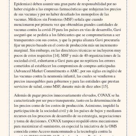
Epidemias) deben asumir una gran parte de responsabilidad por no
haber exigido a las empresas farmacéuticas que redujeran los precios
de sus vacunas y por no haber desafiado los monopolios de las
vacunas. Médicos sin Fronteras (MSF) señala que cuando
mencionaron por primera vez que obtendrían grandes cantidades de
vacunas contra la covid-19 para los países en vías de desarrollo, Gavi
aseguró que se pediría a los fabricantes que se comprometieran a ser
transparentes con sus costos, y que la propia alianza Gavi procuraría
fijar un precio basado en el costo de producción más un incremento
marginal. Sin embargo, en las directrices técnicas se incluyeron muy
pocos de estos requisitos [14]. MSF y más de 40 organizaciones de la
sociedad civil, exhortaron a Gavi para que no repitiera los errores
cometidos al establecer los compromisos de compras anticipadas
(Advanced Market Commitments o AMC, por sus siglas en inglés) de
las vacunas contra la neumonía infantil, las cuales se vendieron a
precios inasequibles para gobiernos y para las entidades que prestan
servicios de salud, como MSF, durante más de diez años [15].
Además de pagar precios innecesariamente elevados, COVAX se ha
caracterizado por ser poco transparente, tanto en la determinación de
los precios como de los costos de producción. Asimismo, impidió la
participación de la sociedad civil y de los países de bajos y medianos
recursos en los procesos de desarrollo de su estrategia, negociaciones
y toma de decisiones. COVAX tampoco respaldó otros mecanismos
para maximizar el suministro, en especial la iniciativa de la OMS
conocida como Acceso mancomunado a la tecnología contra la