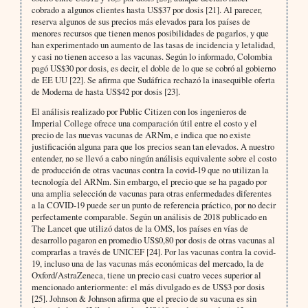
cobrado a algunos clientes hasta US$37 por dosis [21]. Al parecer,
reserva algunos de sus precios más elevados para los países de
menores recursos que tienen menos posibilidades de pagarlos, y que
han experimentado un aumento de las tasas de incidencia y letalidad,
y casi no tienen acceso a las vacunas. Según lo informado, Colombia
pagó US$30 por dosis, es decir, el doble de lo que se cobró al gobierno
de EE UU [22]. Se afirma que Sudáfrica rechazó la inasequible oferta
de Moderna de hasta US$42 por dosis [23].
El análisis realizado por Public Citizen con los ingenieros de
Imperial College ofrece una comparación útil entre el costo y el
precio de las nuevas vacunas de ARNm, e indica que no existe
justificación alguna para que los precios sean tan elevados. A nuestro
entender, no se llevó a cabo ningún análisis equivalente sobre el costo
de producción de otras vacunas contra la covid-19 que no utilizan la
tecnología del ARNm. Sin embargo, el precio que se ha pagado por
una amplia selección de vacunas para otras enfermedades diferentes
a la COVID-19 puede ser un punto de referencia práctico, por no decir
perfectamente comparable. Según un análisis de 2018 publicado en
The Lancet que utilizó datos de la OMS, los países en vías de
desarrollo pagaron en promedio US$0,80 por dosis de otras vacunas al
comprarlas a través de UNICEF [24]. Por las vacunas contra la covid-
19, incluso una de las vacunas más económicas del mercado, la de
Oxford/AstraZeneca, tiene un precio casi cuatro veces superior al
mencionado anteriormente: el más divulgado es de US$3 por dosis
[25]. Johnson & Johnson afirma que el precio de su vacuna es sin