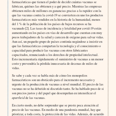
farmacéuticas que tienen el poder de decidir cuántas vacunas se
fabrican, quiénes las obtienen y a qué precio. Mientras las empresas
obtienen miles de millones en ganancias gracias a la rapidez con la
que las vacunas contra la covid-19 se convierten en uno los productos
farmacéuticos más vendidos en la historia de la humanidad, menos
del 1 % de la población de los países de bajos recursos se ha
vacunado [2]. Las tasas de incidencia y letalidad por covid-19 están
aumentando en los países en vías de desarrollo que cuentan con muy
pocos trabajadores de la salud y carecen de oxígeno para salvar vidas.
Aun así, un pequeño grupo de países continúa negándose a insistir en
que las farmacéuticas compartan la tecnología y el conocimiento o
capacidad para producir las vacunas con otros fabricantes
capacitados, renunciando a los derechos de propiedad intelectual.
Esto incrementaría rápidamente el suministro de vacunas a un menor
costo y prevendría la pérdida innecesaria de decenas de miles de
vidas.
Se sabe y cada vez se habla más de cómo los monopolios
farmacéuticos son un obstáculo para el incremento necesario y
urgente de la producción de vacunas a nivel mundial. El precio de las
vacunas no se ha debatido ni discutido tanto. Se ha hablado poco de si
son precios justos y del papel que desempeñan en intensificar el
apartheid
de las vacunas.
En cierto modo, no debe sorprender que se preste poca atención al
precio de las vacunas. En medio de una pandemia mundial, hay que
priorizar, a toda costa, la protección de las vidas. Además, de acuerdo