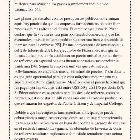
millones para ayudar a los países a implementar el plan de
vacunación [54].
Los planes para acabar con los presupuestos públicos no terminan
aquí: hay pruebas de que las empresas farmacéuticas planean fijar
precios aún más altos en el futuro. El director ejecutivo de Pfizer
declaró que la vacuna es una gran oportunidad comercial y que las
eventuales dosis de refuerzo podrían suponer una fuente sostenida de
ingresos para la empresa [55]. En una convocatoria de inversionistas
del 2 de febrero de 2021, los ejecutivos de Pfizer indicaron que la
farmacéutica procuraría establecer un precio más alto por las dosis
de refuerzo, en especial si estas fueran necesarias tras concluir la
pandemia [56]. Según la empresa, una vez que esto suceda,
«Obviamente, obtendremos más en términos de precios. Y sin duda…
es una gran oportunidad para que esos márgenes mejoren una vez
superado el entorno pandémico». Mencionó que el precio habitual que
les pagan por las vacunas está entre US$150 y US$175 por dosis [57].
Si Pfizer cobrase estos precios para las dosis de refuerzo, como ha
propuesto, estas costarían 148 veces más que el costo de producción
que estimaron los expertos de Public Citizen y de Imperial College.
Debido a que las empresas farmacéuticas anticipan que pueden
cobrar precios muy altos por estas dosis, se continuarán priorizando
las ventas a los países ricos en lugar de abordar la escasez de vacunas
en el resto del mundo. Las ganancias obtenidas de la venta de dosis
de refuerzo resultan simplemente demasiado tentadoras para actuar
de otra manera.