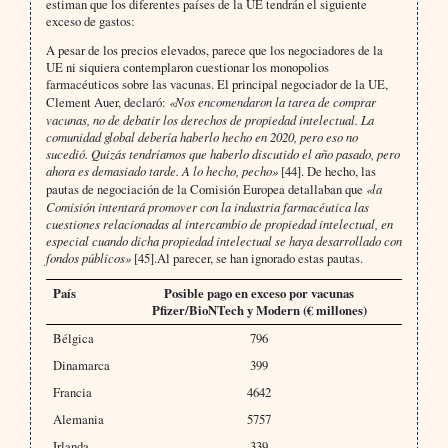
estiman que los diferentes países de la UE tendrán el siguiente
exceso de gastos:
A pesar de los precios elevados, parece que los negociadores de la
UE ni siquiera contemplaron cuestionar los monopolios
farmacéuticos sobre las vacunas. El principal negociador de la UE,
Clement Auer, declaró:
«Nos encomendaron la tarea de comprar
vacunas, no de debatir los derechos de propiedad intelectual. La
comunidad global debería haberlo hecho en 2020, pero eso no
sucedió. Quizás tendríamos que haberlo discutido el año pasado, pero
ahora es demasiado tarde. A lo hecho, pecho»
[44]. De hecho, las
pautas de negociación de la Comisión Europea detallaban que
«la
Comisión intentará promover con la industria farmacéutica las
cuestiones relacionadas al intercambio de propiedad intelectual, en
especial cuando dicha propiedad intelectual se haya desarrollado con
fondos públicos»
[45].Al parecer, se han ignorado estas pautas.
País
Posible pago en exceso por vacunas
Pfizer/BioNTech y Modern (€ millones)
Bélgica
796
Dinamarca
399
Francia
4642
Alemania
5757
Irlanda
339