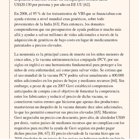
US$20.130 por persona y por año en EE UU [62].
En 2008, el 95 % de los tratamientos de VIH que se financiaban con
ayuda externa a nivel mundial eran genéricos, sobre todo
provenientes de la India [63]. Para entonces, los donantes
comprendieron que sus presupuestos de ayuda podrían ir mucho más
allá y ayudar a salvar millones de vidas adicionales a través de la
adquisición de genéricos de bajo costo en lugar de medicamentos
patentados a precios elevados.
La neumonía es la principal causa de muerte en los niños menores de
cinco años, y la vacuna antineumocócica conjugada (PCV, por sus
siglas en inglés) es una herramienta fundamental para proteger a los
niños de esta enfermedad, así como para salvar vidas. Se estima que
el uso mundial de la vacuna PCV podría salvar anualmente a 400.000
niños adicionales en los países de bajos y medianos recursos [64]. Sin
embargo, a pesar de que en 2007 Gavi estableció compromisos
anticipados de compra con el objetivo de fomentar la competencia
entre los fabricantes y reducir el precio de dicha vacuna, se
cometieron varios errores que hicieron que apenas dos productores
mantuvieran un duopolio de la vacuna durante diez años adicionales,
lo que les permitió conservar sus precios elevados [65]. Mientras
Gavi negociaba un precio con descuento, pero alto, de alrededor US$9
por dosis, varios países de medianos recursos que no cumplían con los
requisitos para recibir la ayuda de Gavi seguían sin poder pagar
dichos precios [66, 67]. El precio elevado de la vacuna hizo que en
2019 alrededor de un tercio de los países no hubieran podido incluir la