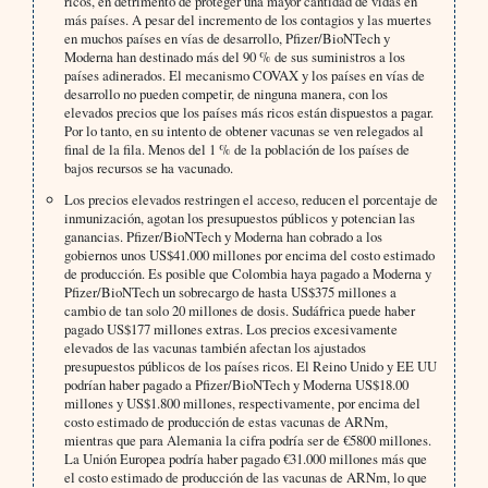
ricos, en detrimento de proteger una mayor cantidad de vidas en
más países. A pesar del incremento de los contagios y las muertes
en muchos países en vías de desarrollo, Pfizer/BioNTech y
Moderna han destinado más del 90 % de sus suministros a los
países adinerados. El mecanismo COVAX y los países en vías de
desarrollo no pueden competir, de ninguna manera, con los
elevados precios que los países más ricos están dispuestos a pagar.
Por lo tanto, en su intento de obtener vacunas se ven relegados al
final de la fila. Menos del 1 % de la población de los países de
bajos recursos se ha vacunado.
Los precios elevados restringen el acceso, reducen el porcentaje de
inmunización, agotan los presupuestos públicos y potencian las
ganancias. Pfizer/BioNTech y Moderna han cobrado a los
gobiernos unos US$41.000 millones por encima del costo estimado
de producción. Es posible que Colombia haya pagado a Moderna y
Pfizer/BioNTech un sobrecargo de hasta US$375 millones a
cambio de tan solo 20 millones de dosis. Sudáfrica puede haber
pagado US$177 millones extras. Los precios excesivamente
elevados de las vacunas también afectan los ajustados
presupuestos públicos de los países ricos. El Reino Unido y EE UU
podrían haber pagado a Pfizer/BioNTech y Moderna US$18.00
millones y US$1.800 millones, respectivamente, por encima del
costo estimado de producción de estas vacunas de ARNm,
mientras que para Alemania la cifra podría ser de €5800 millones.
La Unión Europea podría haber pagado €31.000 millones más que
el costo estimado de producción de las vacunas de ARNm, lo que