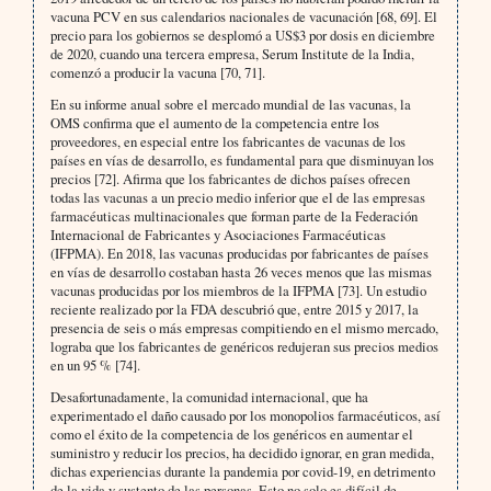
vacuna PCV en sus calendarios nacionales de vacunación [68, 69]. El
precio para los gobiernos se desplomó a US$3 por dosis en diciembre
de 2020, cuando una tercera empresa, Serum Institute de la India,
comenzó a producir la vacuna [70, 71].
En su informe anual sobre el mercado mundial de las vacunas, la
OMS confirma que el aumento de la competencia entre los
proveedores, en especial entre los fabricantes de vacunas de los
países en vías de desarrollo, es fundamental para que disminuyan los
precios [72]. Afirma que los fabricantes de dichos países ofrecen
todas las vacunas a un precio medio inferior que el de las empresas
farmacéuticas multinacionales que forman parte de la Federación
Internacional de Fabricantes y Asociaciones Farmacéuticas
(IFPMA). En 2018, las vacunas producidas por fabricantes de países
en vías de desarrollo costaban hasta 26 veces menos que las mismas
vacunas producidas por los miembros de la IFPMA [73]. Un estudio
reciente realizado por la FDA descubrió que, entre 2015 y 2017, la
presencia de seis o más empresas compitiendo en el mismo mercado,
lograba que los fabricantes de genéricos redujeran sus precios medios
en un 95 % [74].
Desafortunadamente, la comunidad internacional, que ha
experimentado el daño causado por los monopolios farmacéuticos, así
como el éxito de la competencia de los genéricos en aumentar el
suministro y reducir los precios, ha decidido ignorar, en gran medida,
dichas experiencias durante la pandemia por covid-19, en detrimento
de la vida y sustento de las personas. Esto no solo es difícil de