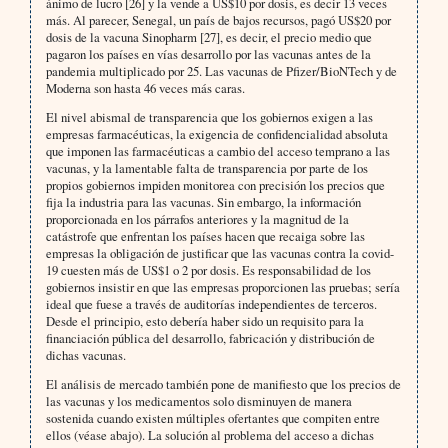
ánimo de lucro [26] y la vende a US$10 por dosis, es decir 13 veces
más. Al parecer, Senegal, un país de bajos recursos, pagó US$20 por
dosis de la vacuna Sinopharm [27], es decir, el precio medio que
pagaron los países en vías desarrollo por las vacunas antes de la
pandemia multiplicado por 25. Las vacunas de Pfizer/BioNTech y de
Moderna son hasta 46 veces más caras.
El nivel abismal de transparencia que los gobiernos exigen a las
empresas farmacéuticas, la exigencia de confidencialidad absoluta
que imponen las farmacéuticas a cambio del acceso temprano a las
vacunas, y la lamentable falta de transparencia por parte de los
propios gobiernos impiden monitorea con precisión los precios que
fija la industria para las vacunas. Sin embargo, la información
proporcionada en los párrafos anteriores y la magnitud de la
catástrofe que enfrentan los países hacen que recaiga sobre las
empresas la obligación de justificar que las vacunas contra la covid-
19 cuesten más de US$1 o 2 por dosis. Es responsabilidad de los
gobiernos insistir en que las empresas proporcionen las pruebas; sería
ideal que fuese a través de auditorías independientes de terceros.
Desde el principio, esto debería haber sido un requisito para la
financiación pública del desarrollo, fabricación y distribución de
dichas vacunas.
El análisis de mercado también pone de manifiesto que los precios de
las vacunas y los medicamentos solo disminuyen de manera
sostenida cuando existen múltiples ofertantes que compiten entre
ellos (véase abajo). La solución al problema del acceso a dichas