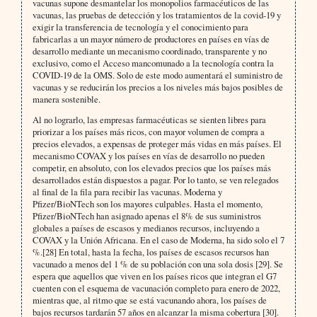
vacunas supone desmantelar los monopolios farmacéuticos de las
vacunas, las pruebas de detección y los tratamientos de la covid-19 y
exigir la transferencia de tecnología y el conocimiento para
fabricarlas a un mayor número de productores en países en vías de
desarrollo mediante un mecanismo coordinado, transparente y no
exclusivo, como el Acceso mancomunado a la tecnología contra la
COVID-19 de la OMS. Solo de este modo aumentará el suministro de
vacunas y se reducirán los precios a los niveles más bajos posibles de
manera sostenible.
Al no lograrlo, las empresas farmacéuticas se sienten libres para
priorizar a los países más ricos, con mayor volumen de compra a
precios elevados, a expensas de proteger más vidas en más países. El
mecanismo COVAX y los países en vías de desarrollo no pueden
competir, en absoluto, con los elevados precios que los países más
desarrollados están dispuestos a pagar. Por lo tanto, se ven relegados
al final de la fila para recibir las vacunas. Moderna y
Pfizer/BioNTech son los mayores culpables. Hasta el momento,
Pfizer/BioNTech han asignado apenas el 8% de sus suministros
globales a países de escasos y medianos recursos, incluyendo a
COVAX y la Unión Africana. En el caso de Moderna, ha sido solo el 7
%.[28] En total, hasta la fecha, los países de escasos recursos han
vacunado a menos del 1 % de su población con una sola dosis [29]. Se
espera que aquellos que viven en los países ricos que integran el G7
cuenten con el esquema de vacunación completo para enero de 2022,
mientras que, al ritmo que se está vacunando ahora, los países de
bajos recursos tardarán 57 años en alcanzar la misma cobertura [30].