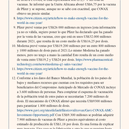
vacunas. Se informó que la Unión Africana abonó US$6,75 por la vacuna
de Pfizer y se supone, aunque no se sabe con exactitud, que COVAX
obtuvo un precio similar.
https://www.citizen.org/article/how-to-make-enough-vaccine-for-the-
world-in-one-year/
Pfizer prevé ventas por US$26 000 millones en ingresos [esta información
ya no es válida, sugiero poner lo que Pfizer ha declarado que ha ganado
por la venta de las vacunas, creo que está en unos US$32.000 millones
durante 2021, que resulta de un costo medio de US$16,25 por dosis.
Moderna prevé ventas por US$19.200 millones por un entre 800 millones
y 1000 millones de dosis para el 2021.Lo mismo Moderna ha ganado
menos, pero no tengo a mano la cantidad Esto resulta de un costo medio
de venta entre US$19,2 y US$24 por dosis.
https://www.pharmaceutical-
technology.com/news/moderna-q1-sales-vaccine/
https://www.citizen.org/article/how-to-make-enough-vaccine-for-the-
world-in-one-year/
Conforme a los datos del Banco Mundial, la población de los países de
bajos y medianos recursos que cuentan con los requisitos para ser
beneficiarios del Compromiso Anticipado de Mercado de COVAX incluye
a 3.600 millones de personas. Para completar el esquema de vacunación
de la población total de estos países se necesitarían 7.200 millones de
dosis. El mecanismo de COVAX afirmó que necesita US$9300 millones
para garantizar 1.800 millones de dosis.
https://www.gavi.org/sites/default/files/covid/covax/Gavi-COVAX-AMC-
Investment-Opportunity.pdf
Con US$9.300 millones se podrían adquirir
7.900 millones de vacunas de Pfizer a precios equivalentes al costo
estimado de producción de US$1,18 por dosis. Es una forma de explicar
muy inexacta. Una cosa es la fabricación y otra lo que se requiere hasta