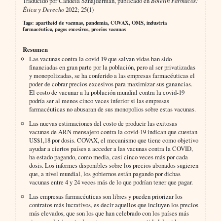
Traducido por Candela Sznajderman, publicado en
Boletín Fármacos:
Ética y Derecho
2022; 25(1)
Tags: apartheid de vacunas, pandemia, COVAX, OMS, industria
farmacéutica, pagos excesivos, precios vacunas
Resumen
Las vacunas contra la covid 19 que salvan vidas han sido
financiadas en gran parte por la población, pero al ser privatizadas
y monopolizadas, se ha conferido a las empresas farmacéuticas el
poder de cobrar precios excesivos para maximizar sus ganancias.
El costo de vacunar a la población mundial contra la covid-19
podría ser al menos cinco veces inferior si las empresas
farmacéuticas no abusaran de sus monopolios sobre estas vacunas.
Las nuevas estimaciones del costo de producir las exitosas
vacunas de ARN mensajero contra la covid-19 indican que cuestan
US$1,18 por dosis. COVAX, el mecanismo que tiene como objetivo
ayudar a ciertos países a acceder a las vacunas contra la COVID,
ha estado pagando, como media, casi cinco veces más por cada
dosis. Los informes disponibles sobre los precios abonados sugieren
que, a nivel mundial, los gobiernos están pagando por dichas
vacunas entre 4 y 24 veces más de lo que podrían tener que pagar.
Las empresas farmacéuticas son libres y pueden priorizar los
contratos más lucrativos, es decir aquellos que incluyen los precios
más elevados, que son los que han celebrado con los países más