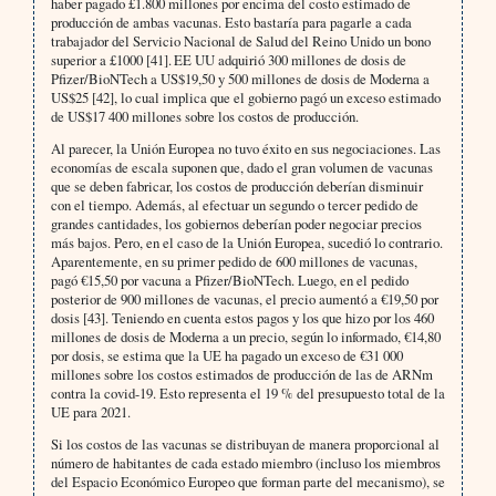
haber pagado £1.800 millones por encima del costo estimado de
producción de ambas vacunas. Esto bastaría para pagarle a cada
trabajador del Servicio Nacional de Salud del Reino Unido un bono
superior a £1000 [41].
EE UU adquirió 300 millones de dosis de
Pfizer/BioNTech a US$19,50 y 500 millones de dosis de Moderna a
US$25 [42], lo cual implica que el gobierno pagó un exceso estimado
de US$17 400 millones sobre los costos de producción.
Al parecer, la Unión Europea no tuvo éxito en sus negociaciones. Las
economías de escala suponen que, dado el gran volumen de vacunas
que se deben fabricar, los costos de producción deberían disminuir
con el tiempo. Además, al efectuar un segundo o tercer pedido de
grandes cantidades, los gobiernos deberían poder negociar precios
más bajos. Pero, en el caso de la Unión Europea, sucedió lo contrario.
Aparentemente, en su primer pedido de 600 millones de vacunas,
pagó €15,50 por vacuna a Pfizer/BioNTech. Luego, en el pedido
posterior de 900 millones de vacunas, el precio aumentó a €19,50 por
dosis [43]. Teniendo en cuenta estos pagos y los que hizo por los 460
millones de dosis de Moderna a un precio, según lo informado, €14,80
por dosis, se estima que la UE ha pagado un exceso de €31 000
millones sobre los costos estimados de producción de las de ARNm
contra la covid-19. Esto representa el 19 % del presupuesto total de la
UE para 2021.
Si los costos de las vacunas se distribuyan de manera proporcional al
número de habitantes de cada estado miembro (incluso los miembros
del Espacio Económico Europeo que forman parte del mecanismo), se