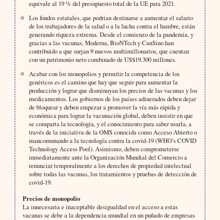
equivale al 19 % del presupuesto total de la UE para 2021.
Los fondos estatales, que podrían destinarse a aumentar el salario
de los trabajadores de la salud o a la lucha contra el hambre, están
generando riqueza extrema. Desde el comienzo de la pandemia, y
gracias a las vacunas, Moderna, BioNTech y CanSino han
contribuido a que surjan 9 nuevos multimillonarios, que cuentan
con un patrimonio neto combinado de US$19.300 millones.
Acabar con los monopolios y permitir la competencia de los
genéricos es el camino que hay que seguir para aumentar la
producción y lograr que disminuyan los precios de las vacunas y los
medicamentos. Los gobiernos de los países adinerados deben dejar
de bloquear y deben empezar a promover la vía más rápida y
económica para lograr la vacunación global, deben insistir en que
se comparta la tecnología, y el conocimiento para saber usarla, a
través de la iniciativa de la OMS conocida como Acceso Abierto o
mancomunando a la tecnología contra la covid-19 (WHO’s COVID
Technology Access Pool). Asimismo, deben comprometerse
inmediatamente ante la Organización Mundial del Comercio a
renunciar temporalmente a los derechos de propiedad intelectual
sobre todas las vacunas, los tratamientos y pruebas de detección de
covid-19.
Precios de monopolio
La innecesaria e inaceptable desigualdad en el acceso a estas
vacunas se debe a la dependencia mundial en un puñado de empresas