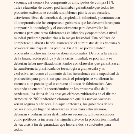
vacunas, así como a los compromisos anticipados de compra [17].
Tales cláusulas de acceso podrían haber garantizado que todos los
productos exitosos se consideraran bienes públicos universales,
estuvieran libres de derechos de propiedad intelectual, y contaran con
el compromiso de las empresas o gobiernos que las desarrollaron para
compartir la tecnología y el conocimiento para desarrollar las
vacunas para que otros fabricantes calificados y capacitados a nivel
mundial pudieran producirlas a la mayor brevedad. Una política de
competencia abierta habría aumentado el suministro de las vacunas y
provocado una baja de los precios. En 2021 se podrían haber
producido muchos millones de dosis adicionales. Debido a la escala
de la financiación pública y de la crisis mundial, se podrían, y se
deberían haber movilizado más fondos con cláusulas que garantizasen
la transferencia planificada de tecnología a gran escala y no
exclusiva, así como el aumento de las inversiones en la capacidad de
producción para garantizar que desde el principio se vendieran las
vacunas a un precio igual o cercano al costo de fabricación. Aun
teniendo en cuenta la incertidumbre en los primeros días de la
pandemia, los datos de los ensayos clínicos publicados en el último
trimestre de 2020 indicaban claramente que las nuevas vacunas
serían seguras y eficaces. En aquel entonces, los gobiernos de los
países ricos, en lugar de atesorar las dosis para ellos mismos,
deberían y podrían haber destinado sus recursos, tanto económicos
como políticos, a incrementar significativo de la producción mundial
de vacunas a fin de garantizar que hubiera dosis suficientes para
todos.