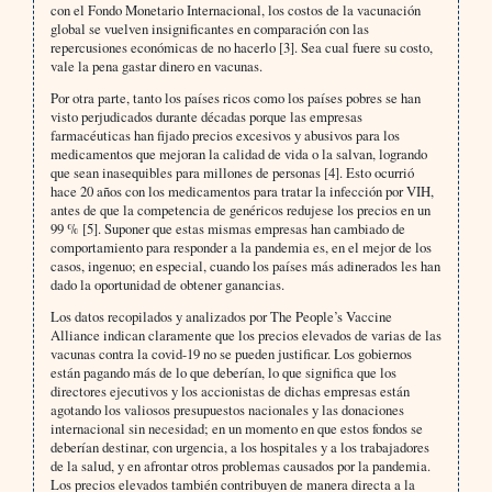
con el Fondo Monetario Internacional, los costos de la vacunación
global se vuelven insignificantes en comparación con las
repercusiones económicas de no hacerlo [3]. Sea cual fuere su costo,
vale la pena gastar dinero en vacunas.
Por otra parte, tanto los países ricos como los países pobres se han
visto perjudicados durante décadas porque las empresas
farmacéuticas han fijado precios excesivos y abusivos para los
medicamentos que mejoran la calidad de vida o la salvan, logrando
que sean inasequibles para millones de personas [4]. Esto ocurrió
hace 20 años con los medicamentos para tratar la infección por VIH,
antes de que la competencia de genéricos redujese los precios en un
99 % [5]. Suponer que estas mismas empresas han cambiado de
comportamiento para responder a la pandemia es, en el mejor de los
casos, ingenuo; en especial, cuando los países más adinerados les han
dado la oportunidad de obtener ganancias.
Los datos recopilados y analizados por The People’s Vaccine
Alliance indican claramente que los precios elevados de varias de las
vacunas contra la covid-19 no se pueden justificar. Los gobiernos
están pagando más de lo que deberían, lo que significa que los
directores ejecutivos y los accionistas de dichas empresas están
agotando los valiosos presupuestos nacionales y las donaciones
internacional sin necesidad; en un momento en que estos fondos se
deberían destinar, con urgencia, a los hospitales y a los trabajadores
de la salud, y en afrontar otros problemas causados por la pandemia.
Los precios elevados también contribuyen de manera directa a la