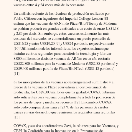
vacunas entre 4 y 24 veces más de lo necesario.
Un análisis reciente de las técnicas de producción realizado por
Public Citizen con ingenieros del Imperial College London [8]
estima que las vacunas de ARNm de Pfizer/BioNTech y de Moderna
se podrían producir en grandes cantidades a un costo de entre US$1,18
y 2,85 por dosis. Sin embargo, estas vacunas están entre las más
costosas del mercado: se comercializan a un precio promedio de
US$16,25 y entre US$19,20 [9] y US$24 por dosis, respectivamente
[10].Utilizando modelos informáticos, los expertos estiman que
instalar centros regionales para transferir la tecnología y fabricar
8.000 millones de dosis de vacunas de ARNm en un año costaría
US$22.800 millones para la vacuna de Moderna (US$2,85 por dosis) y
US$9.400 millones para la de Pfizer/BioNTech (US$1,18 por dosis)
[11].
Si los monopolios de las vacunas no restringieran el suministro y el
precio de la vacuna de Pfizer equivaliera al costo estimado de
producirla, los US$9.300 millones que ha gastado COVAX hubieran
sido suficientes para vacunar completamente a toda la población de
los países de bajos y medianos recursos [12]. En cambio, COVAX
solo pudo comprar dosis para el 23 % de las personas de ciertos
países en vías desarrollo que reunieron los requisitos para recibirlas
[13].
COVAX, y sus dos coordinadores Gavi, la Alianza para las Vacunas, y
CEPI (la Coalición para la Innovación en la Preparación de