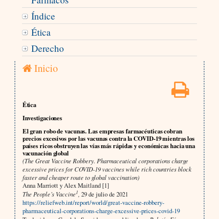
Índice
Ética
Derecho
Inicio
Ética
Investigaciones
El gran robo de vacunas. Las empresas farmacéuticas cobran
precios excesivos por las vacunas contra la COVID-19 mientras los
países ricos obstruyen las vías más rápidas y económicas hacia una
vacunación global
(The Great Vaccine Robbery. Pharmaceutical corporations charge
excessive prices for COVID-19 vaccines while rich countries block
faster and cheaper route to global vaccination)
Anna Marriott y Alex Maitland [1]
1
The People’s Vaccine
,
29 de julio de 2021
https://reliefweb.int/report/world/great-vaccine-robbery-
pharmaceutical-corporations-charge-excessive-prices-covid-19