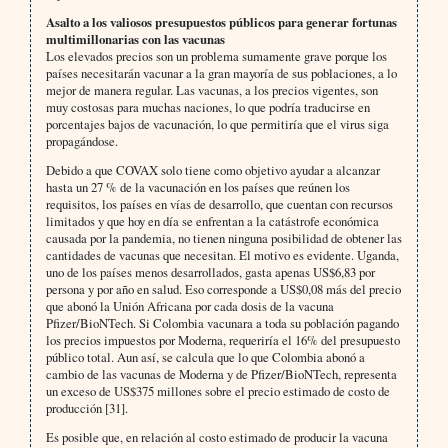
Asalto a los valiosos presupuestos públicos para generar fortunas
multimillonarias con las vacunas
Los elevados precios son un problema sumamente grave porque los
países necesitarán vacunar a la gran mayoría de sus poblaciones, a lo
mejor de manera regular. Las vacunas, a los precios vigentes, son
muy costosas para muchas naciones, lo que podría traducirse en
porcentajes bajos de vacunación, lo que permitiría que el virus siga
propagándose.
Debido a que COVAX solo tiene como objetivo ayudar a alcanzar
hasta un 27 % de la vacunación en los países que reúnen los
requisitos, los países en vías de desarrollo, que cuentan con recursos
limitados y que hoy en día se enfrentan a la catástrofe económica
causada por la pandemia, no tienen ninguna posibilidad de obtener las
cantidades de vacunas que necesitan. El motivo es evidente. Uganda,
uno de los países menos desarrollados, gasta apenas US$6,83 por
persona y por año en salud. Eso corresponde a US$0,08 más del precio
que abonó la Unión Africana por cada dosis de la vacuna
Pfizer/BioNTech. Si Colombia vacunara a toda su población pagando
los precios impuestos por Moderna, requeriría el 16% del presupuesto
público total. Aun así, se calcula que lo que Colombia abonó a
cambio de las vacunas de Moderna y de Pfizer/BioNTech, representa
un exceso de US$375 millones sobre el precio estimado de costo de
producción [31].
Es posible que, en relación al costo estimado de producir la vacuna