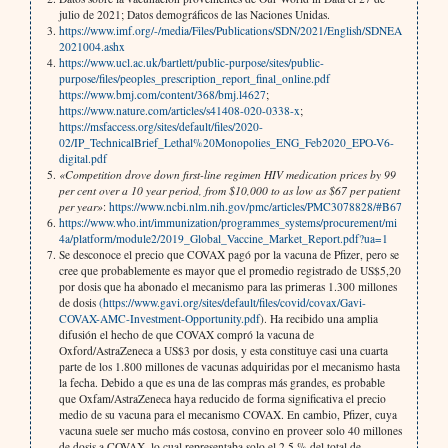
julio de 2021; Datos demográficos de las Naciones Unidas.
https://www.imf.org/-/media/Files/Publications/SDN/2021/English/SDNEA
2021004.ashx
https://www.ucl.ac.uk/bartlett/public-purpose/sites/public-
purpose/files/peoples_prescription_report_final_online.pdf
https://www.bmj.com/content/368/bmj.l4627
;
https://www.nature.com/articles/s41408-020-0338-x
;
https://msfaccess.org/sites/default/files/2020-
02/IP_TechnicalBrief_Lethal%20Monopolies_ENG_Feb2020_EPO-V6-
digital.pdf
«Competition drove down first-line regimen HIV medication prices by 99
per cent over a 10 year period, from $10,000 to as low as $67 per patient
per year»
:
https://www.ncbi.nlm.nih.gov/pmc/articles/PMC3078828/#B67
https://www.who.int/immunization/programmes_systems/procurement/mi
4a/platform/module2/2019_Global_Vaccine_Market_Report.pdf?ua=1
Se desconoce el precio que COVAX pagó por la vacuna de Pfizer, pero se
cree que probablemente es mayor que el promedio registrado de US$5,20
por dosis que ha abonado el mecanismo para las primeras 1.300 millones
de dosis
(https://www.gavi.org/sites/default/files/covid/covax/Gavi-
COVAX-AMC-Investment-Opportunity.pdf
). Ha recibido una amplia
difusión el hecho de que COVAX compró la vacuna de
Oxford/AstraZeneca a US$3 por dosis, y esta constituye casi una cuarta
parte de los 1.800 millones de vacunas adquiridas por el mecanismo hasta
la fecha. Debido a que es una de las compras más grandes, es probable
que Oxfam/AstraZeneca haya reducido de forma significativa el precio
medio de su vacuna para el mecanismo COVAX. En cambio, Pfizer, cuya
vacuna suele ser mucho más costosa, convino en proveer solo 40 millones
de dosis a COVAX, lo cual representaba solo el 2,5 % del total de