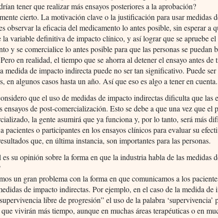
rían tener que realizar más ensayos posteriores a la aprobación?
mente cierto. La motivación clave o la justificación para usar medidas 
 es observar la eficacia del medicamento lo antes posible, sin esperar a q
e la variable definitiva de impacto clínico, y así lograr que se apruebe el
o y se comercialice lo antes posible para que las personas se puedan b
 Pero en realidad, el tiempo que se ahorra al detener el ensayo antes de
a medida de impacto indirecta puede no ser tan significativo. Puede ser
, en algunos casos hasta un año. Así que eso es algo a tener en cuenta.
nsidero que el uso de medidas de impacto indirectas dificulta que las
os ensayos de post-comercialización. Esto se debe a que una vez que el 
cializado, la gente asumirá que ya funciona y, por lo tanto, será más difí
r a pacientes o participantes en los ensayos clínicos para evaluar su efect
resultados que, en última instancia, son importantes para las personas.
es su opinión sobre la forma en que la industria habla de las medidas 
?
os un gran problema con la forma en que comunicamos a los pacientes
medidas de impacto indirectas. Por ejemplo, en el caso de la medida de
“supervivencia libre de progresión” el uso de la palabra ‘supervivencia’
 que vivirán más tiempo, aunque en muchas áreas terapéuticas o en mu