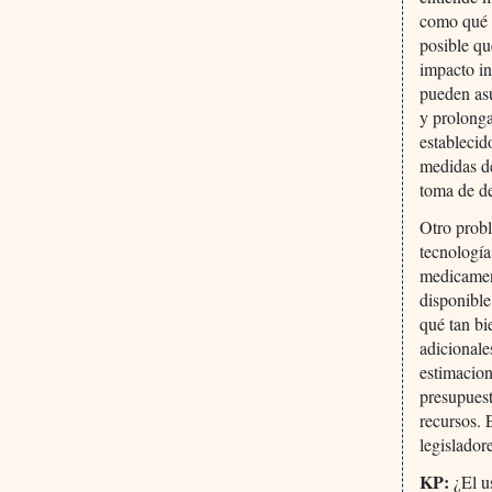
como qué 
posible qu
impacto in
pueden as
y prolonga
establecid
medidas de
toma de de
Otro probl
tecnología
medicament
disponible
qué tan bi
adicionale
estimacion
presupuest
recursos. 
legislador
KP:
¿El us