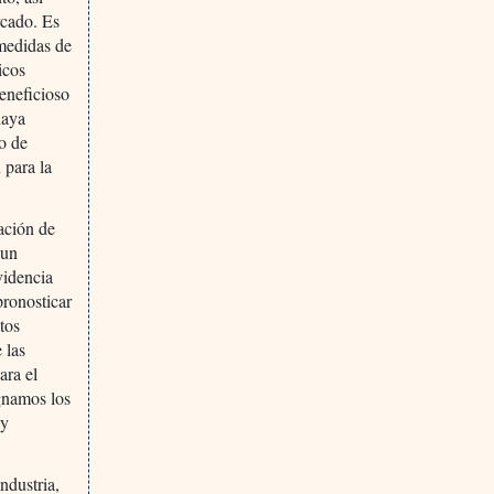
rcado. Es
 medidas de
icos
eneficioso
haya
so de
 para la
ación de
 un
videncia
pronosticar
tos
 las
ara el
ignamos los
 y
ndustria,