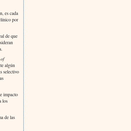
n, es cada
línico por
eal de que
sideran
a.
 of
nte algún
s selectivo
as
de impacto
a los
a de las