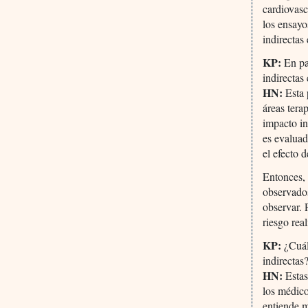
cardiovasc
los ensay
indirectas
KP:
En pa
indirectas
HN:
Esta 
áreas tera
impacto in
es evaluad
el efecto 
Entonces, 
observados
observar. 
riesgo rea
KP:
¿Cuál
indirectas
HN:
Estas
los médico
entiende 