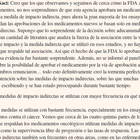
Naci:
Creo que los que observamos y seguimos de cerca cómo la FDA 
amentos, no nos sorprendimos de que esta agencia aprobara un medica
a medida de impacto indirecta, pues ahora la gran mayoría de los ensay
ldan las aprobaciones de los medicamentos nuevos se basan solo en med
ndirectas. Supongo que lo sorprendente de la decisión sobre aducanuma
an cantidad de literatura que analiza la fuerza de la asociación entre la 
de impacto y la medida indirecta que se utilizó en esos estudios, y no h
que respalde tal asociación. Así que el hecho de que la FDA lo aprobar
sa evidencia fue bastante sorprendente. Además, no se informó al panel
re la posibilidad de aprobar el medicamento por la vía de aprobación 
mbros renunciaron… todo esto definitivamente creó la tormenta perfect
tención sobre las medidas de impacto indirectas, sobre las que muchas
 escribiendo y se han estado preocupando durante bastante tiempo.
medidas de impacto indirectas se utilizan con mayor frecuencia en qué 
 medidas se utilizan con bastante frecuencia, especialmente en los ensa
os contra el cáncer. Vemos que cerca de las cuatro quintas partes de l
ue respaldan los medicamentos oncológicos utilizan medidas de impact
, como la supervivencia libre de progresión o las tasas de respuesta. La
 indirectas también son frecuentes en otras áreas, como en las enferme