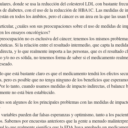
ulares, donde se usa la reducción del colesterol LDL con bastante frecu
os de diabetes, con el uso de la reducción de HBA1C. Las medidas de i
 están en todos los ámbitos, pero el cáncer es un área en la que las usan 
rticular, ¿cuáles son sus preocupaciones sobre el uso de medidas de im
 en los ensayos oncológicos?
preocupación no es exclusiva del cáncer; tenemos los mismos problemas
péuticas. Si la relación entre el resultado intermedio, que capta la medid
directa, y lo que realmente importa a las personas, que es el resultado c
o y/o no es sólida, no tenemos forma de saber si el medicamento realme
deseado.
lo que está bastante claro es que el medicamento tendrá los efectos sec
, pero es posible que no tenga ninguno de los beneficios que esperamo
Por lo tanto, cuando usamos medidas de impacto indirectas, el balance b
lmente no está bien establecido.
es son algunos de los principales problemas con las medidas de impact
?
 variables pueden dar falsas esperanzas y optimismo, tanto a los pacien
s. Sabemos por encuestas anteriores que la gente a menudo malinterpre
mal lo que realmente significa que la FDA haya aprobado un medicament