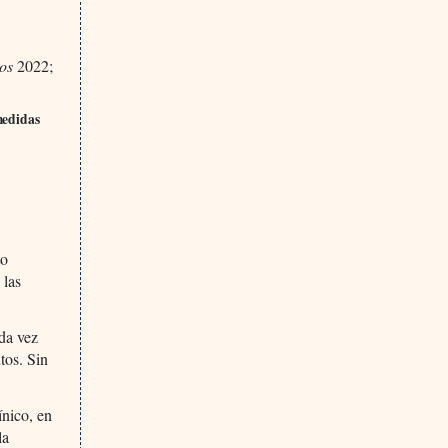
os
2022;
medidas
to
 las
ada vez
tos. Sin
ínico, en
la