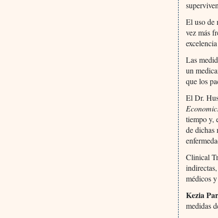
superviven
El uso de 
vez más fr
excelencia
Las medida
un medicam
que los pa
El Dr. Hus
Economic
tiempo y, 
de dichas 
enfermeda
Clinical T
indirectas
médicos y
Kezia Par
medidas de