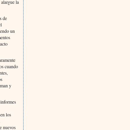
 alargue la
s de
l
iendo un
mentos
acto
laramente
tos cuando
ntes,
os
orman y
 informes
en los
n
de nuevos