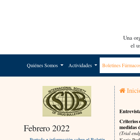
Una org
el 
Quiénes Somos
Actividades
Boletines Fármac
Inici
Entrevist
Criterios 
Febrero 2022
medidas d
(Trial endp
Portada e información sobre el Boletín
Kezia Par