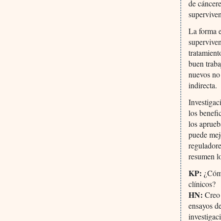
de cáncere
superviven
La forma e
supervive
tratamient
buen traba
nuevos no
indirecta.
Investigac
los benefi
los aprueb
puede mejo
reguladore
resumen l
KP:
¿Cómo 
clínicos?
HN:
Creo 
ensayos de
investigac