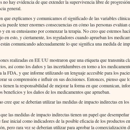
s no hay evidencia de que extender la supervivencia libre de progresión
cia general.
n que explicamos y comunicamos el significado de las variables clínica
ncia puede tener enormes consecuencias en cómo las personas evalúan e
o y en su entusiasmo por comenzar la terapia. No creo que estemos hac
jo en esto, y ciertamente, los reguladores cuando aprueban los medica
 están comunicando adecuadamente lo que significa una medida de imp
iones realizadas en EE UU mostraron que una etiqueta que transmita c
cios, así como los daños y las incertidumbres en torno a los medicamen
a la FDA, y que informe utilizando un lenguaje accesible para los pacie
rar su comprensión e influir en sus decisiones. Entonces, pienso que l
s tienen la responsabilidad de mejorar la forma en que comunican, inf
os beneficios y los daños de los medicamentos que aprueban.
cree que se deberían utilizar las medidas de impacto indirectas en los
que las medidas de impacto indirectas tienen un papel que desempeñar 
 fase inicial como indicadores de la posible eficacia de los productos e
ión, pero rara vez se deberían utilizar para aprobar la comercialización 