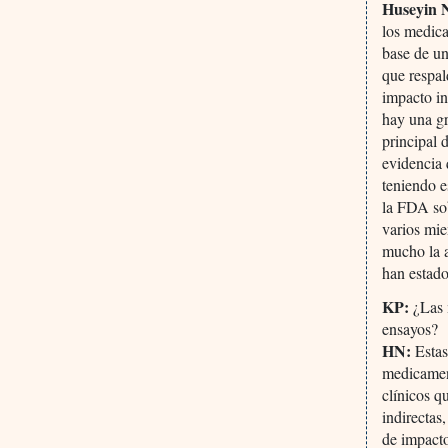
Huseyin 
los medic
base de un
que respa
impacto i
hay una gr
principal 
evidencia 
teniendo e
la FDA sob
varios mie
mucho la a
han estado
KP:
¿Las 
ensayos?
HN:
Estas
medicament
clínicos q
indirectas
de impacto