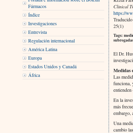
Fármacos
Clinical T
https://ww
Índice
Traducido
Investigaciones
25(1)
Entrevista
Tags: medid
subrogadas
Regulación internacional
América Latina
El Dr. Hus
Europa
investigac
Estados Unidos y Canadá
Medidas d
África
Las medid
funciona, 
entienden 
En la inve
más frecue
embargo, a
Una medida
cambio las