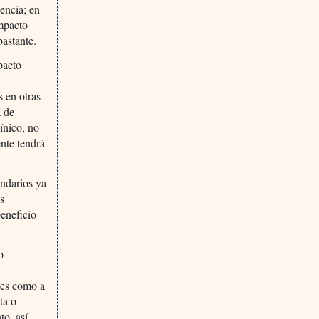
encia; en
mpacto
bastante.
pacto
 en otras
a de
línico, no
nte tendrá
undarios ya
s
eneficio-
o
tes como a
ta o
o, así