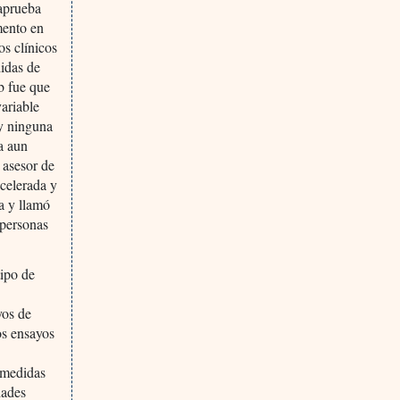
aprueba
mento en
os clínicos
idas de
b fue que
variable
ay ninguna
a aun
 asesor de
acelerada y
a y llamó
 personas
tipo de
yos de
os ensayos
o
s medidas
dades