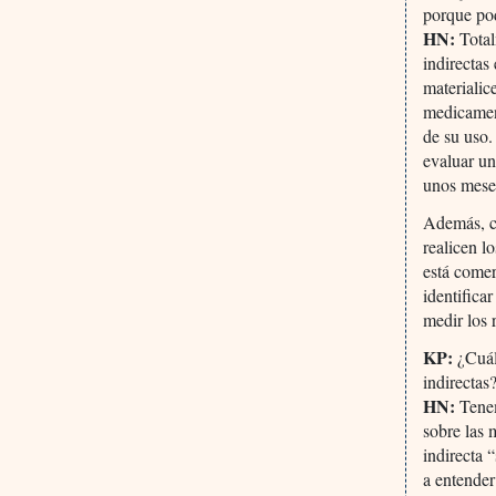
porque pod
HN:
Total
indirectas
materialic
medicament
de su uso.
evaluar un
unos meses
Además, co
realicen l
está comer
identifica
medir los 
KP:
¿Cuál 
indirectas
HN:
Tenem
sobre las 
indirecta 
a entender