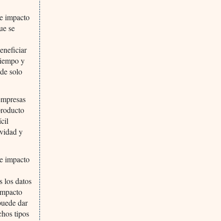
de impacto
ue se
eneficiar
 tiempo y
 de solo
 empresas
producto
cil
ividad y
de impacto
 los datos
 impacto
 puede dar
chos tipos