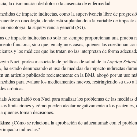
cia, la disminución del dolor o la ausencia de enfermedad.
medidas de impacto indirectas, como la supervivencia libre de progresió
ecuente en oncología, donde está suplantando a la variable de impacto c
 en oncología, la supervivencia general (SG).
s de impacto indirectas no solo no siempre proporcionan una prueba r
ento funciona, sino que, en algunos casos, quienes las cuestionan con
cientes y los médicos que las tratan no las interpretan de forma adecuad
eyin Naci, profesor asociado de políticas de salud de la
London School
s
, ha estado denunciando el uso de medidas de impacto indirectas dura
en un artículo publicado recientemente en la BMJ, abogó por un uso má
medidas para evaluar los medicamentos nuevos, restringiendo su uso a l
des crónicas.
rials Arena habló con Naci para analizar los problemas de las medidas 
, sus limitaciones y cómo pueden afectar negativamente a los pacientes, 
 a quienes toman decisiones.
kins:
¿Cómo se relaciona la aprobación de aducanumab con el problem
 impacto indirectas?