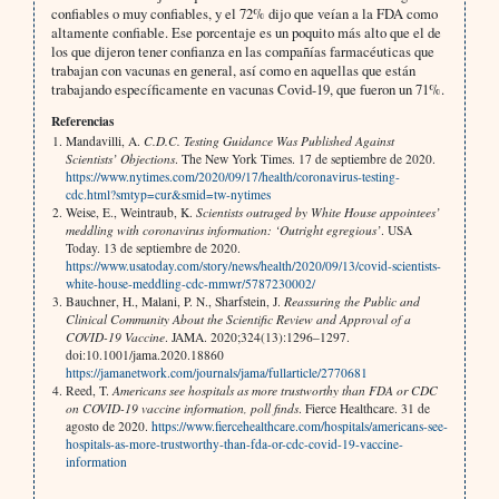
confiables o muy confiables, y el 72% dijo que veían a la FDA como
altamente confiable. Ese porcentaje es un poquito más alto que el de
los que dijeron tener confianza en las compañías farmacéuticas que
trabajan con vacunas en general, así como en aquellas que están
trabajando específicamente en vacunas Covid-19, que fueron un 71%.
Referencias
Mandavilli, A.
C.D.C. Testing Guidance Was Published Against
Scientists’ Objections
. The New York Times. 17 de septiembre de 2020.
https://www.nytimes.com/2020/09/17/health/coronavirus-testing-
cdc.html?smtyp=cur&smid=tw-nytimes
Weise, E., Weintraub, K.
Scientists outraged by White House appointees’
meddling with coronavirus information: ‘Outright egregious’
. USA
Today. 13 de septiembre de 2020.
https://www.usatoday.com/story/news/health/2020/09/13/covid-scientists-
white-house-meddling-cdc-mmwr/5787230002/
Bauchner, H., Malani, P. N., Sharfstein, J.
Reassuring the Public and
Clinical Community About the Scientific Review and Approval of a
COVID-19 Vaccine
. JAMA. 2020;324(13):1296–1297.
doi:10.1001/jama.2020.18860
https://jamanetwork.com/journals/jama/fullarticle/2770681
Reed, T.
Americans see hospitals as more trustworthy than FDA or CDC
on COVID-19 vaccine information, poll finds
. Fierce Healthcare. 31 de
agosto de 2020.
https://www.fiercehealthcare.com/hospitals/americans-see-
hospitals-as-more-trustworthy-than-fda-or-cdc-covid-19-vaccine-
information