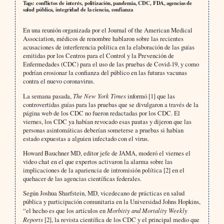
Tags: conflictos de interés, politización, pandemia, CDC, FDA, agencias de
salud pública, integridad de la ciencia, confianza
En una reunión organizada por el Journal of the American Medical
Association, médicos de renombre hablaron sobre las recientes
acusaciones de interferencia política en la elaboración de las guías
emitidas por los Centros para el Control y la Prevención de
Enfermedades (CDC) para el uso de las pruebas de Covid-19, y como
podrían erosionar la confianza del público en las futuras vacunas
contra el nuevo coronavirus.
La semana pasada,
The New York Times
informó [1] que las
controvertidas guías para las pruebas que se divulgaron a través de la
página web de los CDC no fueron redactadas por los CDC. El
viernes, los CDC ya habían revocado esas pautas y dijeron que las
personas asintomáticas deberían someterse a pruebas si habían
estado expuestas a alguien infectado con el virus.
Howard Bauchner MD, editor jefe de JAMA, moderó el viernes el
video chat en el que expertos activaron la alarma sobre las
implicaciones de la apariencia de intromisión política [2] en el
quehacer de las agencias científicas federales.
Según Joshua Sharfstein, MD, vicedecano de prácticas en salud
pública y participación comunitaria en la Universidad Johns Hopkins,
“el hecho es que los artículos en
Morbitiy and Mortality Weekly
Reports
[2], la revista científica de los CDC y el principal medio que