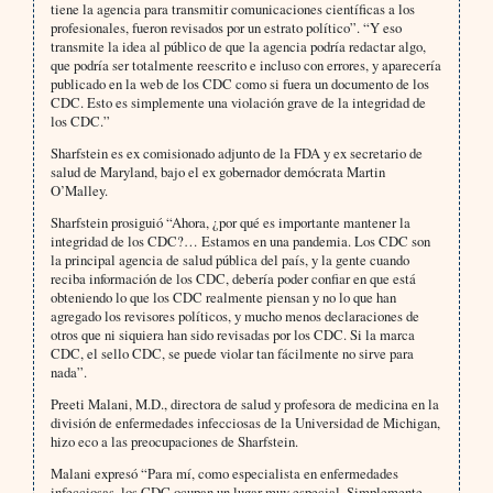
tiene la agencia para transmitir comunicaciones científicas a los
profesionales, fueron revisados por un estrato político”. “Y eso
transmite la idea al público de que la agencia podría redactar algo,
que podría ser totalmente reescrito e incluso con errores, y aparecería
publicado en la web de los CDC como si fuera un documento de los
CDC. Esto es simplemente una violación grave de la integridad de
los CDC.”
Sharfstein es ex comisionado adjunto de la FDA y ex secretario de
salud de Maryland, bajo el ex gobernador demócrata Martin
O’Malley.
Sharfstein prosiguió “Ahora, ¿por qué es importante mantener la
integridad de los CDC?… Estamos en una pandemia. Los CDC son
la principal agencia de salud pública del país, y la gente cuando
reciba información de los CDC, debería poder confiar en que está
obteniendo lo que los CDC realmente piensan y no lo que han
agregado los revisores políticos, y mucho menos declaraciones de
otros que ni siquiera han sido revisadas por los CDC. Si la marca
CDC, el sello CDC, se puede violar tan fácilmente no sirve para
nada”.
Preeti Malani, M.D., directora de salud y profesora de medicina en la
división de enfermedades infecciosas de la Universidad de Michigan,
hizo eco a las preocupaciones de Sharfstein.
Malani expresó “Para mí, como especialista en enfermedades
infecciosas, los CDC ocupan un lugar muy especial. Simplemente