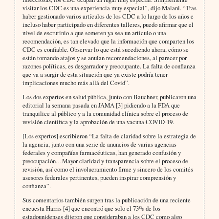
visitar los CDC es una experiencia muy especial”, dijo Malani. “Tras
haber gestionado varios artículos de los CDC a lo largo de los años e
incluso haber participado en diferentes talleres, puedo afirmar que el
nivel de escrutinio a que someten ya sea un artículo o una
recomendación, es tan elevado que la información que comparten los
CDC es confiable. Observar lo que está sucediendo ahora, cómo se
están tomando atajos y se anulan recomendaciones, al parecer por
razones políticas, es desgarrador y preocupante. La falta de confianza
que va a surgir de esta situación que ya existe podría tener
implicaciones mucho más allá del Covid”.
Los dos expertos en salud pública, junto con Bauchner, publicaron una
editorial la semana pasada en JAMA [3] pidiendo a la FDA que
tranquilice al público y a la comunidad clínica sobre el proceso de
revisión científica y la aprobación de una vacuna COVID-19.
[Los expertos] escribieron “La falta de claridad sobre la estrategia de
la agencia, junto con una serie de anuncios de varias agencias
federales y compañías farmacéuticas, han generado confusión y
preocupación…Mayor claridad y transparencia sobre el proceso de
revisión, así como el involucramiento firme y sincero de los comités
asesores federales pertinentes, pueden inspirar comprensión y
confianza”.
Sus comentarios también surgen tras la publicación de una reciente
encuesta Harris [4] que encontró que solo el 73% de los
estadounidenses dijeron que consideraban a los CDC como algo