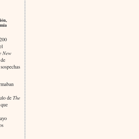
ión,
emia
 200
el
he New
 de
n sospechas
irmaban
culo de
The
 que
sayo
os