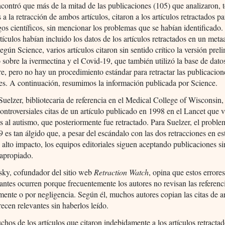
contró que más de la mitad de las publicaciones (105) que analizaron, t
s a la retracción de ambos artículos, citaron a los artículos retractados p
gos científicos, sin mencionar los problemas que se habían identificado
rtículos habían incluido los datos de los artículos retractados en un metaa
gún Science, varios artículos citaron sin sentido crítico la versión prel
o sobre la ivermectina y el Covid-19, que también utilizó la base de dato
e, pero no hay un procedimiento estándar para retractar las publicacion
es. A continuación, resumimos la información publicada por Science.
Suelzer, bibliotecaria de referencia en el Medical College of Wisconsin,
controversiales citas de un artículo publicado en 1998 en el Lancet que 
s al autismo, que posteriormente fue retractado. Para Suelzer, el proble
s tan álgido que, a pesar del escándalo con las dos retracciones en es
e alto impacto, los equipos editoriales siguen aceptando publicaciones si
 apropiado.
sky, cofundador del sitio web
Retraction Watch
, opina que estos errores
iantes ocurren porque frecuentemente los autores no revisan las referenc
mente o por negligencia. Según él, muchos autores copian las citas de ar
recen relevantes sin haberlos leído.
chos de los artículos que citaron indebidamente a los artículos retractad