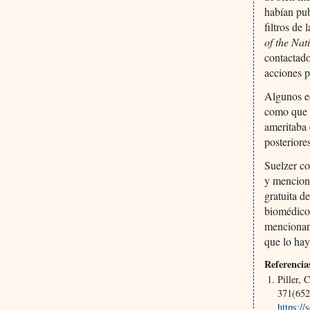
habían pub
filtros de
of the Na
contactado
acciones p
Algunos ed
como que l
ameritaba 
posteriore
Suelzer co
y mencion
gratuita d
biomédicos
mencionan 
que lo ha
Referencia
Piller, 
371(652
https:/