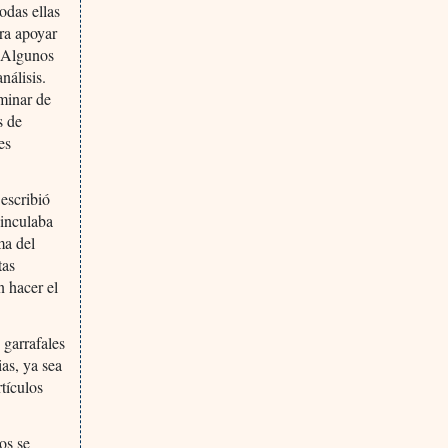
odas ellas
ara apoyar
. Algunos
nálisis.
iminar de
s de
es
 escribió
vinculaba
ma del
tas
n hacer el
 garrafales
ias, ya sea
tículos
os se