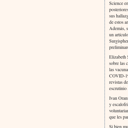
Science en
posteriore
sus hallaz
de estos a
Además, se
un artícul
Surgispher
preliminar
Elizabeth 
sobre las 
las vacuna
COVID-19 e
revistas d
escrutinio
Ivan Oran
y escalofr
voluntaria
que les pa
Si bien mu