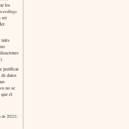
ar los
oceedings
 ser
der
 tales
 no
alizaciones
s
)
 justificar
e de datos
mas
dos no se
 que el
o de 20221;