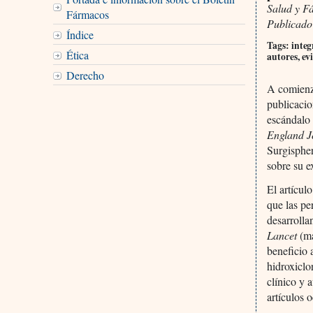
Salud y F
Fármacos
Publicado
Índice
Tags: integ
Ética
autores, ev
Derecho
A comienzo
publicacio
escándalo 
England J
Surgispher
sobre su e
El artícu
que las pe
desarrolla
Lancet
(ma
beneficio 
hidroxiclo
clínico y 
artículos o