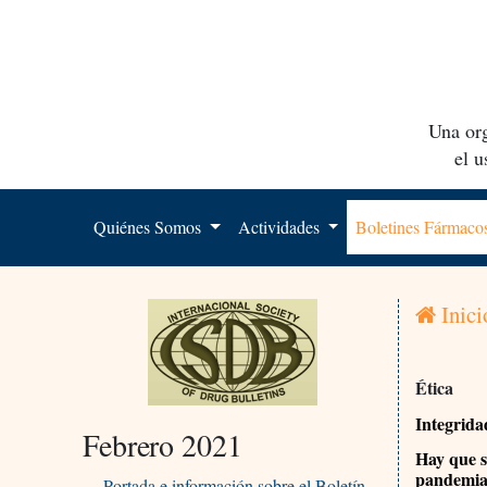
Una org
el 
Quiénes Somos
Actividades
Boletines Fármac
Inici
Ética
Integrida
Febrero 2021
Hay que se
pandemi
Portada e información sobre el Boletín