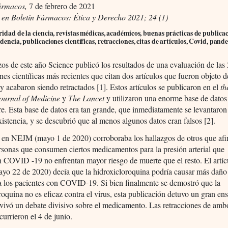
ármacos,
7 de febrero de 2021
 en Boletín Fármacos: Ética y Derecho 2021; 24 (1)
ridad de la ciencia, revistas médicas, académicos, buenas prácticas de publicac
idencia, publicaciones científicas, retracciones, citas de artículos, Covid, pand
s de este año Science publicó los resultados de una evaluación de las
nes científicas más recientes que citan dos artículos que fueron objeto d
y acabaron siendo retractados [1]. Estos artículos se publicaron en el
t
ournal of Medicine
y
The Lancet
y utilizaron una enorme base de datos
e. Esta base de datos era tan grande, que inmediatamente se levantaro
xistencia, y se descubrió que al menos algunos datos eran falsos [2].
lo en NEJM (mayo 1 de 2020) corroboraba los hallazgos de otros que af
rsonas que consumen ciertos medicamentos para la presión arterial que
n COVID -19 no enfrentan mayor riesgo de muerte que el resto. El artí
yo 22 de 2020) decía que la hidroxicloroquina podría causar más daño
a los pacientes con COVID-19. Si bien finalmente se demostró que la
roquina no es eficaz contra el virus, esta publicación detuvo un gran en
avivó un debate divisivo sobre el medicamento. Las retracciones de amb
currieron el 4 de junio.