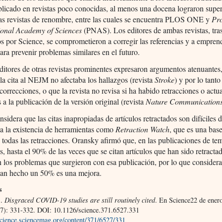
licado en revistas poco conocidas, al menos una docena lograron super
 las revistas de renombre, entre las cuales se encuentra PLOS ONE y
Pr
tional Academy of Sciences
(PNAS). Los editores de ambas revistas, tras
s por Science, se comprometieron a corregir las referencias y a empren
ara prevenir problemas similares en el futuro.
itores de otras revistas prominentes expresaron argumentos atenuantes,
a cita al NEJM no afectaba los hallazgos (revista
Stroke
) y por lo tanto
correcciones, o que la revista no revisa si ha habido retracciones o actu
s a la publicación de la versión original (revista
Nature Communication
nsidera que las citas inapropiadas de artículos retractados son difíciles de
a la existencia de herramientas como
Retraction Watch
, que es una bas
e todas las retracciones. Oransky afirmó que, en las publicaciones de te
, hasta el 90% de las veces que se citan artículos que han sido retracta
los problemas que surgieron con esa publicación, por lo que considera
yan hecho un 50% es una mejora.
s
C.
Disgraced COVID-19 studies are still routinely cited
. En Science22 de ener
7): 331-332. DOI: 10.1126/science.371.6527.331
/science.sciencemag.org/content/371/6527/331