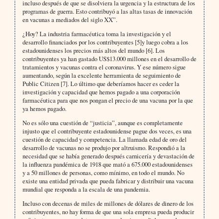
incluso después de que se disolviera la urgencia y la estructura de los
programas de guerra. Esto contribuyó a las altas tasas de innovación
en vacunas a mediados del siglo XX”.
¿Hoy? La industria farmacéutica toma la investigación y el
desarrollo financiados por los contribuyentes [5]y luego cobra a los
estadounidenses los precios más altos del mundo [6]. Los
contribuyentes ya han gastado US$13.000 millones en el desarrollo de
tratamientos y vacunas contra el coronavirus. Y ese número sigue
aumentando, según la excelente herramienta de seguimiento de
Public Citizen [7]. Lo último que deberíamos hacer es ceder la
investigación y capacidad que hemos pagado a una corporación
farmacéutica para que nos pongan el precio de una vacuna por la que
ya hemos pagado.
No es sólo una cuestión de “justicia”, aunque es completamente
injusto que el contribuyente estadounidense pague dos veces, es una
cuestión de capacidad y competencia. La llamada edad de oro del
desarrollo de vacunas no se produjo por altruismo. Respondió a la
necesidad que se había generado después carnicería y devastación de
la influenza pandémica de 1918 que mató a 675.000 estadounidenses
y a 50 millones de personas, como mínimo, en todo el mundo. No
existe una entidad privada que pueda fabricar y distribuir una vacuna
mundial que responda a la escala de una pandemia.
Incluso con decenas de miles de millones de dólares de dinero de los
contribuyentes, no hay forma de que una sola empresa pueda producir