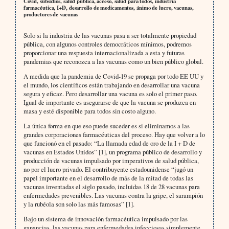
Covid, subsidios, salud pública, acceso, salud para todos, industria
farmacéutica, I+D, desarrollo de medicamentos, ánimo de lucro, vacunas,
productores de vacunas
Solo si la industria de las vacunas pasa a ser totalmente propiedad
pública, con algunos controles democráticos mínimos, podremos
proporcionar una respuesta internacionalizada a esta y futuras
pandemias que reconozca a las vacunas como un bien público global.
A medida que la pandemia de Covid-19 se propaga por todo EE UU y
el mundo, los científicos están trabajando en desarrollar una vacuna
segura y eficaz. Pero desarrollar una vacuna es solo el primer paso.
Igual de importante es asegurarse de que la vacuna se produzca en
masa y esté disponible para todos sin costo alguno.
La única forma en que eso puede suceder es si eliminamos a las
grandes corporaciones farmacéuticas del proceso. Hay que volver a lo
que funcionó en el pasado: “La llamada edad de oro de la I + D de
vacunas en Estados Unidos” [1], un programa público de desarrollo y
producción de vacunas impulsado por imperativos de salud pública,
no por el lucro privado. El contribuyente estadounidense “jugó un
papel importante en el desarrollo de más de la mitad de todas las
vacunas inventadas el siglo pasado, incluidas 18 de 28 vacunas para
enfermedades prevenibles. Las vacunas contra la gripe, el sarampión
y la rubéola son solo las más famosas” [1].
Bajo un sistema de innovación farmacéutica impulsado por las
ganancias, las vacunas para enfermedades infecciosas simplemente