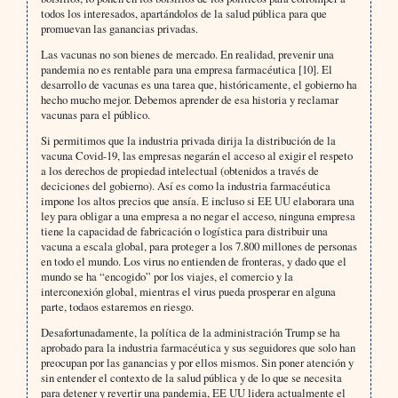
todos los interesados, apartándolos de la salud pública para que
promuevan las ganancias privadas.
Las vacunas no son bienes de mercado. En realidad, prevenir una
pandemia no es rentable para una empresa farmacéutica [10]. El
desarrollo de vacunas es una tarea que, históricamente, el gobierno ha
hecho mucho mejor. Debemos aprender de esa historia y reclamar
vacunas para el público.
Si permitimos que la industria privada dirija la distribución de la
vacuna Covid-19, las empresas negarán el acceso al exigir el respeto
a los derechos de propiedad intelectual (obtenidos a través de
deciciones del gobierno). Así es como la industria farmacéutica
impone los altos precios que ansía. E incluso si EE UU elaborara una
ley para obligar a una empresa a no negar el acceso, ninguna empresa
tiene la capacidad de fabricación o logística para distribuir una
vacuna a escala global, para proteger a los 7.800 millones de personas
en todo el mundo. Los virus no entienden de fronteras, y dado que el
mundo se ha “encogido” por los viajes, el comercio y la
interconexión global, mientras el virus pueda prosperar en alguna
parte, todaos estaremos en riesgo.
Desafortunadamente, la política de la administración Trump se ha
aprobado para la industria farmacéutica y sus seguidores que solo han
preocupan por las ganancias y por ellos mismos. Sin poner atención y
sin entender el contexto de la salud pública y de lo que se necesita
para detener y revertir una pandemia, EE UU lidera actualmente el