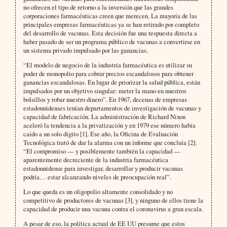
no ofrecen el tipo de retorno a la inversión que las grandes
corporaciones farmacéuticas creen que merecen. La mayoría de las
principales empresas farmacéuticas ya se han retirado por completo
del desarrollo de vacunas. Esta decisión fue una respuesta directa a
haber pasado de ser un programa público de vacunas a convertirse en
un sistema privado impulsado por las ganancias.
“El modelo de negocio de la industria farmacéutica es utilizar su
poder de monopolio para cobrar precios escandalosos para obtener
ganancias escandalosas. En lugar de priorizar la salud pública, están
impulsados por un objetivo singular: meter la mano en nuestros
bolsillos y robar nuestro dinero”. En 1967, decenas de empresas
estadounidenses tenían departamentos de investigación de vacunas y
capacidad de fabricación. La administración de Richard Nixon
aceleró la tendencia a la privatización y en 1979 ese número había
caído a un solo dígito [1]. Ese año, la Oficina de Evaluación
Tecnológica trató de dar la alarma con un informe que concluía [2]:
“El compromiso — y posiblemente también la capacidad —
aparentemente decreciente de la industria farmacéutica
estadounidense para investigar, desarrollar y producir vacunas
podría… estar alcanzando niveles de preocupación real”.
Lo que queda es un oligopolio altamente consolidado y no
competitivo de productores de vacunas [3], y ninguno de ellos tiene la
capacidad de producir una vacuna contra el coronavirus a gran escala.
A pesar de eso, la política actual de EE UU presume que estos