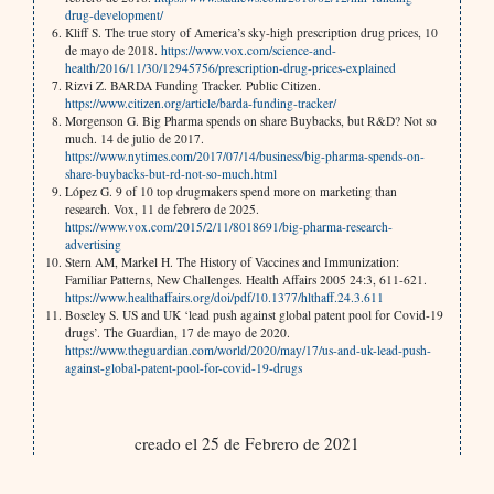
drug-development/
Kliff S. The true story of America’s sky-high prescription drug prices, 10
de mayo de 2018.
https://www.vox.com/science-and-
health/2016/11/30/12945756/prescription-drug-prices-explained
Rizvi Z. BARDA Funding Tracker. Public Citizen.
https://www.citizen.org/article/barda-funding-tracker/
Morgenson G. Big Pharma spends on share Buybacks, but R&D? Not so
much. 14 de julio de 2017.
https://www.nytimes.com/2017/07/14/business/big-pharma-spends-on-
share-buybacks-but-rd-not-so-much.html
López G. 9 of 10 top drugmakers spend more on marketing than
research. Vox, 11 de febrero de 2025.
https://www.vox.com/2015/2/11/8018691/big-pharma-research-
advertising
Stern AM, Markel H. The History of Vaccines and Immunization:
Familiar Patterns, New Challenges. Health Affairs 2005 24:3, 611-621.
https://www.healthaffairs.org/doi/pdf/10.1377/hlthaff.24.3.611
Boseley S. US and UK ‘lead push against global patent pool for Covid-19
drugs’. The Guardian, 17 de mayo de 2020.
https://www.theguardian.com/world/2020/may/17/us-and-uk-lead-push-
against-global-patent-pool-for-covid-19-drugs
creado el 25 de Febrero de 2021