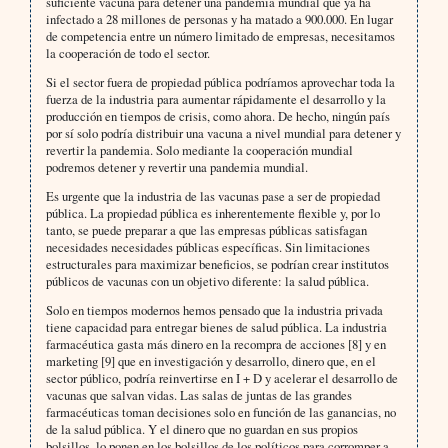
suficiente vacuna para detener una pandemia mundial que ya ha
infectado a 28 millones de personas y ha matado a 900.000. En lugar
de competencia entre un número limitado de empresas, necesitamos
la cooperación de todo el sector.
Si el sector fuera de propiedad pública podríamos aprovechar toda la
fuerza de la industria para aumentar rápidamente el desarrollo y la
producción en tiempos de crisis, como ahora. De hecho, ningún país
por sí solo podría distribuir una vacuna a nivel mundial para detener y
revertir la pandemia. Solo mediante la cooperación mundial
podremos detener y revertir una pandemia mundial.
Es urgente que la industria de las vacunas pase a ser de propiedad
pública. La propiedad pública es inherentemente flexible y, por lo
tanto, se puede preparar a que las empresas públicas satisfagan
necesidades necesidades públicas específicas. Sin limitaciones
estructurales para maximizar beneficios, se podrían crear institutos
públicos de vacunas con un objetivo diferente: la salud pública.
Solo en tiempos modernos hemos pensado que la industria privada
tiene capacidad para entregar bienes de salud pública. La industria
farmacéutica gasta más dinero en la recompra de acciones [8] y en
marketing [9] que en investigación y desarrollo, dinero que, en el
sector público, podría reinvertirse en I + D y acelerar el desarrollo de
vacunas que salvan vidas. Las salas de juntas de las grandes
farmacéuticas toman decisiones solo en función de las ganancias, no
de la salud pública. Y el dinero que no guardan en sus propios
bolsillos, lo ponen en los bolsillos de los políticos para corromper a