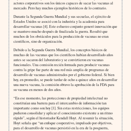
actores corporativos son los únicos capaces de sacar las vacunas al
mercado. Pero hay muchos ejemplos históricos de lo contrario.
Durante la Segunda Guerra Mundial y sus secuelas, el ejército de
Estados Unidos se asoció con la industria y la academia para
desarrollar vacunas [4]. Este esfuerzo conjunto generó innovación que
se mantuvo mucho después de finalizada la guerra. Resultó que
muchos de los obstáculos para la producción de vacunas no eran
científicos, sino de organización.
Debido a la Segunda Guerra Mundial, los conceptos básicos de
muchas de las vacunas que los científicos habían desarrollado años
antes se sacaron del laboratorio y se convirtieron en vacunas
funcionales. Una comisión recién formada para producir vacunas
contra la gripe fue parte de una red más amplia de programas de
desarrollo de vacunas administrados por el gobierno federal. Si bien
hoy, en promedio, se puede tardar de ocho a quince años en desarrollar
una nueva vacuna, la comisión obtuvo la aprobación de la FDA para
su vacuna en menos de dos años.
“En ese momento, las protecciones de propiedad intelectual no
constituían una barrera para el intercambio de información tan
importante como son hoy [1]. Sin estas restricciones, los equipos
pudieron consolidar y aplicar el conocimiento existente a un ritmo
rápido”, según el historiador Kendall Hoyt. Al resumir la situación,
Hoyt señala que “un enfoque cooperativo, impulsado por objetivos,
para el desarrollo de vacunas persistió en la era de la posguerra,