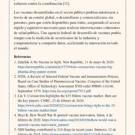
esfuerzo contra la coordinación [11].
Las vacunas desarrolladas en el sector público podrían autorizarse a
través de un comité global, o desarrollarse y comercializarse sin
patentes, para que estén disponibles para todos, asegurando el acceso
rápido y equitativo necesario para realizar intervenciones coherentes
de salud pública. Una agencia federal de desarrollo de vacunas podría
romper con la tradición de secretismos de la industria y
comprometerse a compartir datos, acelerando la innovación en todo
el mundo.
Referencias
Zaitchik A No Vaccine in Sight. New Republic, 11 de mayo de 2020.
https://newrepublic.com/article/157594/no-coronavirus-vaccine-big-
pharma-drug-patent-system
NTIS. A Review of Selected Federal Vaccine and Immunization Policies,
Based on Case Studies of Pneumococcal Vaccine. Congress of the United
States, Office of Technology Assessment NTIS order #PB80-116106.
September 1979.
https://ota.fas.org/reports/7915.pdf
Lin Y. Coronavirus highlights the $35 billion vaccine market. Here are
the key players. CNBC, 23 de febrero de 2020.
https://www.cnbc.com/2020/02/21/coronavirus-brings-light-to-the-35-
billion-vaccine-market.html
Hoyt K. How World War II spurred vaccine innovation. Salon, 6 de
febrero de 2020.
https://www.salon.com/2018/02/06/how-world-war-ii-
spurred-vaccine-innovation_partner/
NIH funding contributed to 210 drugs in recent years. Statnews, 12 de
febrero de 2018.
https://www.statnews.com/2018/02/12/nih-funding-