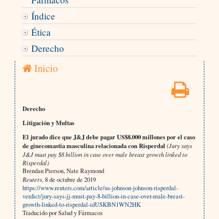
Índice
Ética
Derecho
Inicio
Derecho
Litigación y Multas
El jurado dice que J&J debe pagar US$8.000 millones por el caso
de ginecomastia masculina relacionada con Risperdal
(Jury says
J&J must pay $8 billion in case over male breast growth linked to
Risperdal)
Brendan Pierson, Nate Raymond
Reuters,
8 de octubre de 2019
https://www.reuters.com/article/us-johnson-johnson-risperdal-
verdict/jury-says-jj-must-pay-8-billion-in-case-over-male-breast-
growth-linked-to-risperdal-idUSKBN1WN2HK
Traducido por Salud y Fármacos