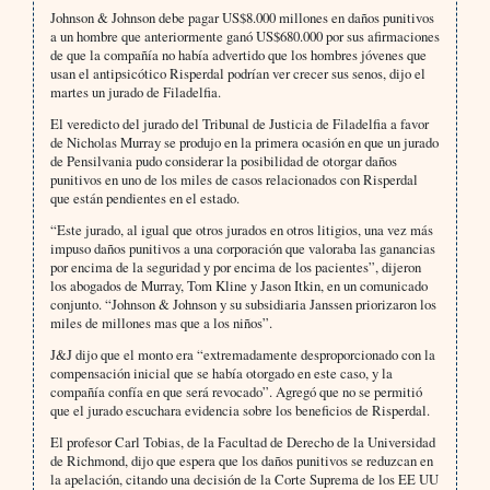
Johnson & Johnson debe pagar US$8.000 millones en daños punitivos
a un hombre que anteriormente ganó US$680.000 por sus afirmaciones
de que la compañía no había advertido que los hombres jóvenes que
usan el antipsicótico Risperdal podrían ver crecer sus senos, dijo el
martes un jurado de Filadelfia.
El veredicto del jurado del Tribunal de Justicia de Filadelfia a favor
de Nicholas Murray se produjo en la primera ocasión en que un jurado
de Pensilvania pudo considerar la posibilidad de otorgar daños
punitivos en uno de los miles de casos relacionados con Risperdal
que están pendientes en el estado.
“Este jurado, al igual que otros jurados en otros litigios, una vez más
impuso daños punitivos a una corporación que valoraba las ganancias
por encima de la seguridad y por encima de los pacientes”, dijeron
los abogados de Murray, Tom Kline y Jason Itkin, en un comunicado
conjunto. “Johnson & Johnson y su subsidiaria Janssen priorizaron los
miles de millones mas que a los niños”.
J&J dijo que el monto era “extremadamente desproporcionado con la
compensación inicial que se había otorgado en este caso, y la
compañía confía en que será revocado”. Agregó que no se permitió
que el jurado escuchara evidencia sobre los beneficios de Risperdal.
El profesor Carl Tobias, de la Facultad de Derecho de la Universidad
de Richmond, dijo que espera que los daños punitivos se reduzcan en
la apelación, citando una decisión de la Corte Suprema de los EE UU