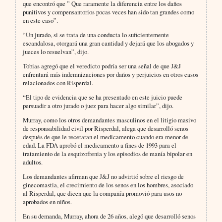
que encontró que ” Que raramente la diferencia entre los daños
punitivos y compensantorios pocas veces han sido tan grandes como
en este caso”.
“Un jurado, si se trata de una conducta lo suficientemente
escandalosa, otorgará una gran cantidad y dejará que los abogados y
jueces lo resuelvan”, dijo.
Tobias agregó que el veredicto podría ser una señal de que J&J
enfrentará más indemnizaciones por daños y perjuicios en otros casos
relacionados con Risperdal.
“El tipo de evidencia que se ha presentado en este juicio puede
persuadir a otro jurado o juez para hacer algo similar”, dijo.
Murray, como los otros demandantes masculinos en el litigio masivo
de responsabilidad civil por Risperdal, alega que desarrolló senos
después de que le recetaran el medicamento cuando era menor de
edad. La FDA aprobó el medicamento a fines de 1993 para el
tratamiento de la esquizofrenia y los episodios de manía bipolar en
adultos.
Los demandantes afirman que J&J no advirtió sobre el riesgo de
ginecomastia, el crecimiento de los senos en los hombres, asociado
al Risperdal, que dicen que la compañía promovió para usos no
aprobados en niños.
En su demanda, Murray, ahora de 26 años, alegó que desarrolló senos