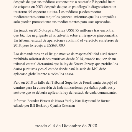
después de que sus médicos comenzaron a recetarle Risperdal fuera
de etiqueta en 2003, después de que un psicólogo le diagnosticara un
trastorno del espectro autista. Los médicos pueden recetar
medicamentos como mejor les parezca, mientras que las compañías
solo pueden promocionar sus medicamentos para usos aprobados.
Un jurado en 2015 otorgó a Murray US$1,75 millones tras encontrar
que J&J fue negligente al no advertir sobre el riesgo de ginecomastia.
Un tribunal estatal de apelaciones confirmó el veredicto en febrero de
2018, pero lo redujo a US$680.000.
Los demandantes en el litigio masivo de responsabilidad civil tienen
prohibido solicitar daños punitivos desde 2014, cuando un juez de un
tribunal estatal dictaminó que la ley de Nueva Jersey, que prohíbe los
daños punitivos y es el estado donde está la sede de J&J, debe
aplicarse globalmente a todos los casos.
Pero en 2018 un fallo del Tribunal Superior de Pensilvania despejó el
camino para la concesión de indemnizaciones por daños punitivos y
sostuvo que se debería aplicar la ley del estado de cada demandante.
Informan Brendan Pierson de Nueva York y Nate Raymond de Boston;
editado por Bill Berkrot y Cynthia Osterman
creado el 4 de Diciembre de 2020