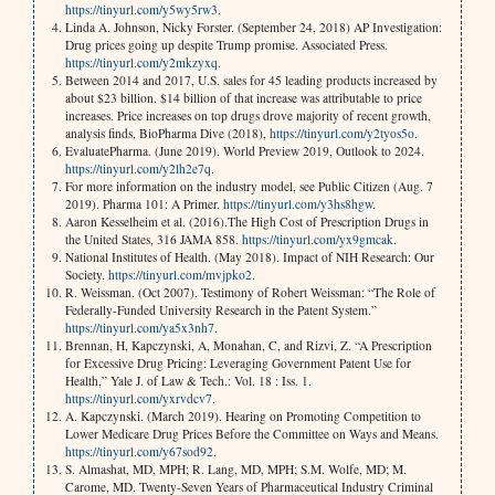
https://tinyurl.com/y5wy5rw3
.
Linda A. Johnson, Nicky Forster. (September 24, 2018) AP Investigation:
Drug prices going up despite Trump promise. Associated Press.
https://tinyurl.com/y2mkzyxq
.
Between 2014 and 2017, U.S. sales for 45 leading products increased by
about $23 billion. $14 billion of that increase was attributable to price
increases. Price increases on top drugs drove majority of recent growth,
analysis finds, BioPharma Dive (2018),
https://tinyurl.com/y2tyos5o
.
EvaluatePharma. (June 2019). World Preview 2019, Outlook to 2024.
https://tinyurl.com/y2lh2e7q
.
For more information on the industry model, see Public Citizen (Aug. 7
2019). Pharma 101: A Primer.
https://tinyurl.com/y3hs8hgw
.
Aaron Kesselheim et al. (2016).The High Cost of Prescription Drugs in
the United States, 316 JAMA 858.
https://tinyurl.com/yx9gmcak
.
National Institutes of Health. (May 2018). Impact of NIH Research: Our
Society.
https://tinyurl.com/mvjpko2
.
R. Weissman. (Oct 2007). Testimony of Robert Weissman: “The Role of
Federally-Funded University Research in the Patent System.”
https://tinyurl.com/ya5x3nh7
.
Brennan, H, Kapczynski, A, Monahan, C, and Rizvi, Z. “A Prescription
for Excessive Drug Pricing: Leveraging Government Patent Use for
Health,” Yale J. of Law & Tech.: Vol. 18 : Iss. 1.
https://tinyurl.com/yxrvdcv7
.
A. Kapczynski. (March 2019). Hearing on Promoting Competition to
Lower Medicare Drug Prices Before the Committee on Ways and Means.
https://tinyurl.com/y67sod92
.
S. Almashat, MD, MPH; R. Lang, MD, MPH; S.M. Wolfe, MD; M.
Carome, MD. Twenty-Seven Years of Pharmaceutical Industry Criminal