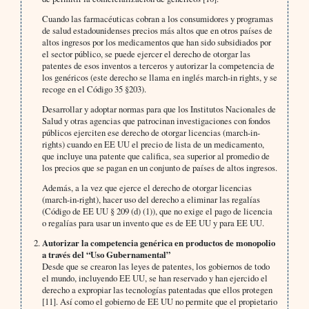
Cuando las farmacéuticas cobran a los consumidores y programas
de salud estadounidenses precios más altos que en otros países de
altos ingresos por los medicamentos que han sido subsidiados por
el sector público, se puede ejercer el derecho de otorgar las
patentes de esos inventos a terceros y autorizar la competencia de
los genéricos (este derecho se llama en inglés march-in rights, y se
recoge en el Código 35 §203).
Desarrollar y adoptar normas para que los Institutos Nacionales de
Salud y otras agencias que patrocinan investigaciones con fondos
públicos ejerciten ese derecho de otorgar licencias (march-in-
rights) cuando en EE UU el precio de lista de un medicamento,
que incluye una patente que califica, sea superior al promedio de
los precios que se pagan en un conjunto de países de altos ingresos.
Además, a la vez que ejerce el derecho de otorgar licencias
(march-in-right), hacer uso del derecho a eliminar las regalías
(Código de EE UU § 209 (d) (1)), que no exige el pago de licencia
o regalías para usar un invento que es de EE UU y para EE UU.
Autorizar la competencia genérica en productos de monopolio
a través del “Uso Gubernamental”
Desde que se crearon las leyes de patentes, los gobiernos de todo
el mundo, incluyendo EE UU, se han reservado y han ejercido el
derecho a expropiar las tecnologías patentadas que ellos protegen
[11]. Así como el gobierno de EE UU no permite que el propietario