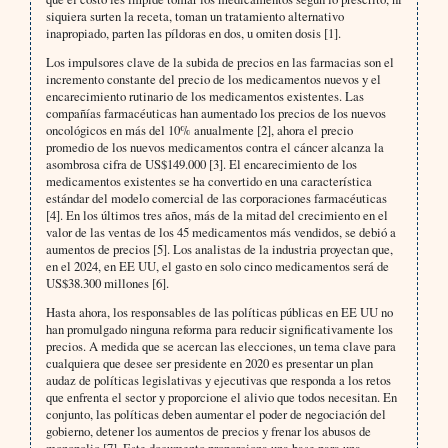
siquiera surten la receta, toman un tratamiento alternativo
inapropiado, parten las píldoras en dos, u omiten dosis [1].
Los impulsores clave de la subida de precios en las farmacias son el
incremento constante del precio de los medicamentos nuevos y el
encarecimiento rutinario de los medicamentos existentes. Las
compañías farmacéuticas han aumentado los precios de los nuevos
oncológicos en más del 10% anualmente [2], ahora el precio
promedio de los nuevos medicamentos contra el cáncer alcanza la
asombrosa cifra de US$149.000 [3]. El encarecimiento de los
medicamentos existentes se ha convertido en una característica
estándar del modelo comercial de las corporaciones farmacéuticas
[4]. En los últimos tres años, más de la mitad del crecimiento en el
valor de las ventas de los 45 medicamentos más vendidos, se debió a
aumentos de precios [5]. Los analistas de la industria proyectan que,
en el 2024, en EE UU, el gasto en solo cinco medicamentos será de
US$38.300 millones [6].
Hasta ahora, los responsables de las políticas públicas en EE UU no
han promulgado ninguna reforma para reducir significativamente los
precios. A medida que se acercan las elecciones, un tema clave para
cualquiera que desee ser presidente en 2020 es presentar un plan
audaz de políticas legislativas y ejecutivas que responda a los retos
que enfrenta el sector y proporcione el alivio que todos necesitan. En
conjunto, las políticas deben aumentar el poder de negociación del
gobierno, detener los aumentos de precios y frenar los abusos de