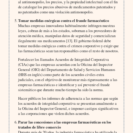
al antimonopolio, los precios, y la propiedad intelectual con el fin
de catalogar los precios abusivos de medicamentos patentados y
no patentados como una violación antimonopolio.
Tomar medidas enérgicas contra el fraude farmacéutico
Muchas empresas innovadoras habitualmente infringen nuestras
leyes, cobran de más a los estados, sobornan a los proveedores de
atención médica, manipulan datos de seguridad y comercializan
ilegalmente sus medicamentos [13]. El gobierno federal debe
tomar medidas enérgicas contra el crimen corporativo y exigir que
las farmacéuticas sean tan responsables como el resto de nosotros.
Fortalecer los llamados Acuerdos de Integridad Corporativa
(CIAs) que las empresas acuerdan con la Oficina del Inspector
General (OIG) del Departamento de Salud y Servicios Humanos
(HHS en inglés) como parte de los acuerdos civiles extra
judiciales, con el objetivo de monitorear más rigurosamente a las
empresas farmacéuticas e identificar y así prevenir el fraude
sistemático que durante mucho tiempo ha sido la norma.
Hacer públicos los informes de adherencia a las normas que según
los acuerdos de integridad corporativa se presentan anualmente a
la Oficina del Inspector General, e imponer castigos significativos
a las corporaciones que violen dichos acuerdos.
Parar las concesiones a las empresas farmacéuticas en los
tratados de libre comercio
Durante más de 20 años, la industria farmacéutica ha utilizado la