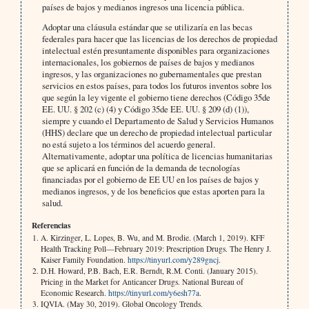
países de bajos y medianos ingresos una licencia pública.
Adoptar una cláusula estándar que se utilizaría en las becas
federales para hacer que las licencias de los derechos de propiedad
intelectual estén presuntamente disponibles para organizaciones
internacionales, los gobiernos de países de bajos y medianos
ingresos, y las organizaciones no gubernamentales que prestan
servicios en estos países, para todos los futuros inventos sobre los
que según la ley vigente el gobierno tiene derechos (Código 35de
EE. UU. § 202 (c) (4) y Código 35de EE. UU. § 209 (d) (1)),
siempre y cuando el Departamento de Salud y Servicios Humanos
(HHS) declare que un derecho de propiedad intelectual particular
no está sujeto a los términos del acuerdo general.
Alternativamente, adoptar una política de licencias humanitarias
que se aplicará en función de la demanda de tecnologías
financiadas por el gobierno de EE UU en los países de bajos y
medianos ingresos, y de los beneficios que estas aporten para la
salud.
Referencias
A. Kirzinger, L. Lopes, B. Wu, and M. Brodie. (March 1, 2019). KFF
Health Tracking Poll—February 2019: Prescription Drugs. The Henry J.
Kaiser Family Foundation.
https://tinyurl.com/y289gncj
.
D.H. Howard, P.B. Bach, E.R. Berndt, R.M. Conti. (January 2015).
Pricing in the Market for Anticancer Drugs. National Bureau of
Economic Research.
https://tinyurl.com/y6esh77a
.
IQVIA. (May 30, 2019). Global Oncology Trends.