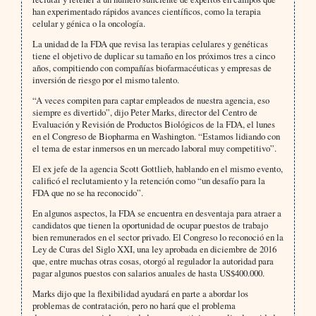
han experimentado rápidos avances científicos, como la terapia
celular y génica o la oncología.
La unidad de la FDA que revisa las terapias celulares y genéticas
tiene el objetivo de duplicar su tamaño en los próximos tres a cinco
años, compitiendo con compañías biofarmacéuticas y empresas de
inversión de riesgo por el mismo talento.
“A veces compiten para captar empleados de nuestra agencia, eso
siempre es divertido”, dijo Peter Marks, director del Centro de
Evaluación y Revisión de Productos Biológicos de la FDA, el lunes
en el Congreso de Biopharma en Washington. “Estamos lidiando con
el tema de estar inmersos en un mercado laboral muy competitivo”.
El ex jefe de la agencia Scott Gottlieb, hablando en el mismo evento,
calificó el reclutamiento y la retención como “un desafío para la
FDA que no se ha reconocido”.
En algunos aspectos, la FDA se encuentra en desventaja para atraer a
candidatos que tienen la oportunidad de ocupar puestos de trabajo
bien remunerados en el sector privado. El Congreso lo reconoció en la
Ley de Curas del Siglo XXI, una ley aprobada en diciembre de 2016
que, entre muchas otras cosas, otorgó al regulador la autoridad para
pagar algunos puestos con salarios anuales de hasta US$400.000.
Marks dijo que la flexibilidad ayudará en parte a abordar los
problemas de contratación, pero no hará que el problema