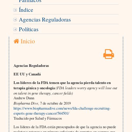
Índice
Agencias Reguladoras
Políticas
Inicio
Agencias Reguladoras
EE UU y Canadá
Los líderes de la FDA temen que la agencia pierda talento en
terapia génica y oncología
(FDA leaders worry agency will lose out
on talent in gene therapy, cancer fields)
Andrew Dunn
Biopharma Dive,
7 de octubre de 2019
https://www.biopharmadive.com/news/fda-challenge-recruiting-
experts-gene-therapy-cancer/564501/
Traducido por Salud y Fármacos
Los líderes de la FDA están preocupados de que la agencia no puede
reclutar y retener a un número suficiente de expertos en campos que