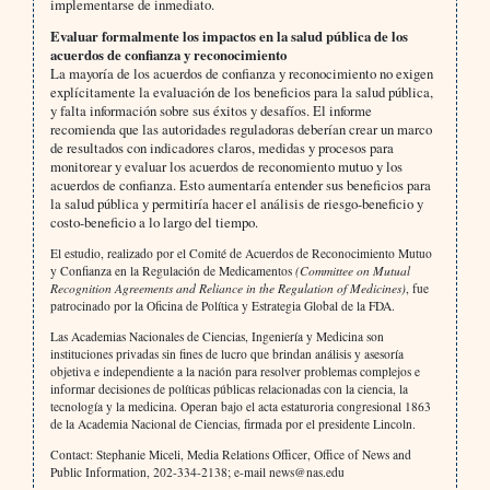
implementarse de inmediato.
Evaluar formalmente los impactos en la salud pública de los
acuerdos de confianza y reconocimiento
La mayoría de los acuerdos de confianza y reconocimiento no exigen
explícitamente la evaluación de los beneficios para la salud pública,
y falta información sobre sus éxitos y desafíos. El informe
recomienda que las autoridades reguladoras deberían crear un marco
de resultados con indicadores claros, medidas y procesos para
monitorear y evaluar los acuerdos de reconomiento mutuo y los
acuerdos de confianza. Esto aumentaría entender sus beneficios para
la salud pública y permitiría hacer el análisis de riesgo-beneficio y
costo-beneficio a lo largo del tiempo.
El estudio, realizado por el Comité de Acuerdos de Reconocimiento Mutuo
y Confianza en la Regulación de Medicamentos
(Committee on Mutual
Recognition Agreements and Reliance in the Regulation of Medicines)
, fue
patrocinado por la Oficina de Política y Estrategia Global de la FDA.
Las Academias Nacionales de Ciencias, Ingeniería y Medicina son
instituciones privadas sin fines de lucro que brindan análisis y asesoría
objetiva e independiente a la nación para resolver problemas complejos e
informar decisiones de políticas públicas relacionadas con la ciencia, la
tecnología y la medicina. Operan bajo el acta estaturoria congresional 1863
de la Academia Nacional de Ciencias, firmada por el presidente Lincoln.
Contact: Stephanie Miceli, Media Relations Officer, Office of News and
Public Information, 202-334-2138; e-mail news@nas.edu