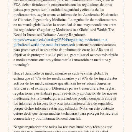
FDA, deben fortalecer la cooperación con los reguladores de otros
países para garantizar la calidad, seguridad y eficacia de los
medicamentos, según un nuevo informe de las Academias Nacionales
de Ciencias, Ingeniería y Medicina. La regulación de medicamentos
en un mundo globalizado: la necesidad de una mayor confianza entre
los reguladores (Regulating Medicines in a Globalized World: The
Need for Increased Reliance Among Regulators
https://www.nap.edu/catalog/25594/regulating-medicines-in-a-
globalized-world-the-need-for-increased
) contiene recomendaciones
para promover el intercambio de información entre las ARs con el
objetivo de proteger la salud pública, garantizar el acceso más rápido
a medicamentos críticos y fomentar la innovación en medicina y
tecnología.
Hoy, el desarrollo de medicamentos es cada vez más global. Se
estima que el 40% de los medicamentos y el 80% de los ingredientes
activos de los medicamentos que utilizan los estadounidenses se
fabrican en el extranjero. Diferentes países tienen diferentes reglas,
regulaciones y estándares para la revisión y aprobación de los nuevos
medicamentos. Sin embargo, a menudo no pueden compartir entre sí
los informes de inspección y otra información crítica de seguridad,
porque dichos informes están muy editados [Nota: en este contexto
quiere decir que tienen muchas tachaduras] para proteger los secretos
comerciales y otra información confidencial.
Ningún regulador tiene todos los recursos humanos y técnicos que
necesita para cumplir con todas sus responsabilidades de salud