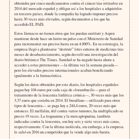
obtenidos por cinco medicamentos contra el cáncer tras retirarlos en
2014 del mercado español y obligar así a los hospitales a adquirirlos
en terceros países, donde la compañía ha logrado imponer precios
hasta 30 veces más elevados, según documentos a los que ha
accedido EL PAÍS.
Estos fármacos no tienen otros que los puedan sustituir y Aspen
mantiene desde hace un lustro un pulso con el Ministerio de Sanidad
para incrementar sus precios hasta en un 4.000%. En su estrategia, la
empresa llegó a plantearse “destruir” lotes enteros de medicinas tras
meses de desabastecimiento, según desveló una investigación del
diario británico The Times. Sanidad se ha negado hasta ahora a
acceder a estas pretensiones —la última vez la semana pasada—
pero los elevados precios internacionales acaban beneficiando
igualmente a la farmacéutica.
Según los datos obtenidos por este diario, los hospitales españoles
pagan hoy 104 euros por cada caja de clorambucilo —para el
tratamiento de la leucemia linfática crónica—, 30 veces más que los
3,37 euros que costaba en 2014. El busulfano —utilizado para otros
tipos de leucemia— se paga hoy a 244,4 euros, 20 veces más que
entonces. El melfalán, útil contra varios tumores, ha multiplicado su
precio 19 veces. La tioguanina y la mercaptopurina, también
indicadas contra la leucemia, son hoy seis y siete veces más caras,
respectivamente. Con la última molécula, sin embargo, a la empresa
le salió en 2016 un competidor que la vende algo más barata.