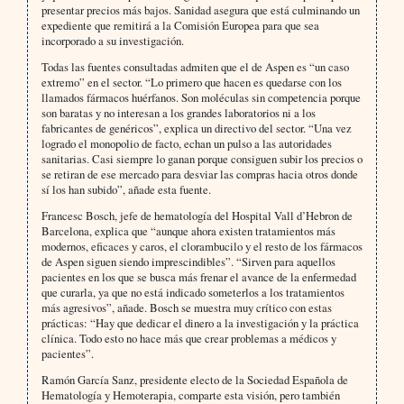
presentar precios más bajos. Sanidad asegura que está culminando un
expediente que remitirá a la Comisión Europea para que sea
incorporado a su investigación.
Todas las fuentes consultadas admiten que el de Aspen es “un caso
extremo” en el sector. “Lo primero que hacen es quedarse con los
llamados fármacos huérfanos. Son moléculas sin competencia porque
son baratas y no interesan a los grandes laboratorios ni a los
fabricantes de genéricos”, explica un directivo del sector. “Una vez
logrado el monopolio de facto, echan un pulso a las autoridades
sanitarias. Casi siempre lo ganan porque consiguen subir los precios o
se retiran de ese mercado para desviar las compras hacia otros donde
sí los han subido”, añade esta fuente.
Francesc Bosch, jefe de hematología del Hospital Vall d’Hebron de
Barcelona, explica que “aunque ahora existen tratamientos más
modernos, eficaces y caros, el clorambucilo y el resto de los fármacos
de Aspen siguen siendo imprescindibles”. “Sirven para aquellos
pacientes en los que se busca más frenar el avance de la enfermedad
que curarla, ya que no está indicado someterlos a los tratamientos
más agresivos”, añade. Bosch se muestra muy crítico con estas
prácticas: “Hay que dedicar el dinero a la investigación y la práctica
clínica. Todo esto no hace más que crear problemas a médicos y
pacientes”.
Ramón García Sanz, presidente electo de la Sociedad Española de
Hematología y Hemoterapia, comparte esta visión, pero también