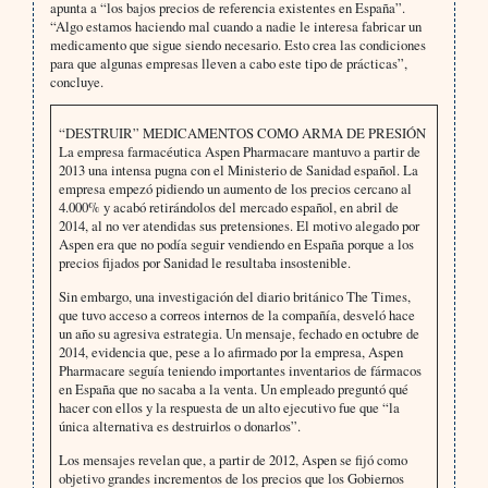
apunta a “los bajos precios de referencia existentes en España”.
“Algo estamos haciendo mal cuando a nadie le interesa fabricar un
medicamento que sigue siendo necesario. Esto crea las condiciones
para que algunas empresas lleven a cabo este tipo de prácticas”,
concluye.
“DESTRUIR” MEDICAMENTOS COMO ARMA DE PRESIÓN
La empresa farmacéutica Aspen Pharmacare mantuvo a partir de
2013 una intensa pugna con el Ministerio de Sanidad español. La
empresa empezó pidiendo un aumento de los precios cercano al
4.000% y acabó retirándolos del mercado español, en abril de
2014, al no ver atendidas sus pretensiones. El motivo alegado por
Aspen era que no podía seguir vendiendo en España porque a los
precios fijados por Sanidad le resultaba insostenible.
Sin embargo, una investigación del diario británico The Times,
que tuvo acceso a correos internos de la compañía, desveló hace
un año su agresiva estrategia. Un mensaje, fechado en octubre de
2014, evidencia que, pese a lo afirmado por la empresa, Aspen
Pharmacare seguía teniendo importantes inventarios de fármacos
en España que no sacaba a la venta. Un empleado preguntó qué
hacer con ellos y la respuesta de un alto ejecutivo fue que “la
única alternativa es destruirlos o donarlos”.
Los mensajes revelan que, a partir de 2012, Aspen se fijó como
objetivo grandes incrementos de los precios que los Gobiernos