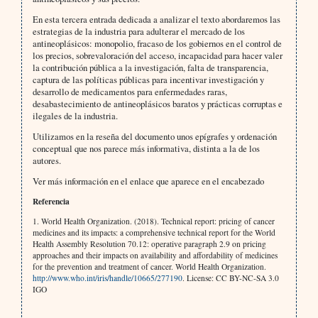
En esta tercera entrada dedicada a analizar el texto abordaremos las
estrategias de la industria para adulterar el mercado de los
antineoplásicos: monopolio, fracaso de los gobiernos en el control de
los precios, sobrevaloración del acceso, incapacidad para hacer valer
la contribución pública a la investigación, falta de transparencia,
captura de las políticas públicas para incentivar investigación y
desarrollo de medicamentos para enfermedades raras,
desabastecimiento de antineoplásicos baratos y prácticas corruptas e
ilegales de la industria.
Utilizamos en la reseña del documento unos epígrafes y ordenación
conceptual que nos parece más informativa, distinta a la de los
autores.
Ver más información en el enlace que aparece en el encabezado
Referencia
1. World Health Organization. (‎2018)‎. Technical report: pricing of cancer
medicines and its impacts: a comprehensive technical report for the World
Health Assembly Resolution 70.12: operative paragraph 2.9 on pricing
approaches and their impacts on availability and affordability of medicines
for the prevention and treatment of cancer. World Health Organization.
http://www.who.int/iris/handle/10665/277190
. License: CC BY-NC-SA 3.0
IGO