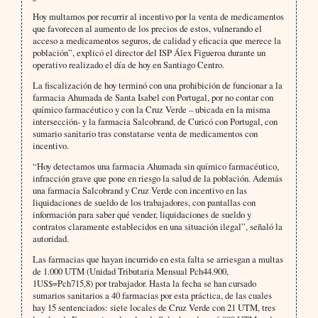
Hoy multamos por recurrir al incentivo por la venta de medicamentos
que favorecen al aumento de los precios de estos, vulnerando el
acceso a medicamentos seguros, de calidad y eficacia que merece la
población”, explicó el director del ISP Álex Figueroa durante un
operativo realizado el día de hoy en Santiago Centro.
La fiscalización de hoy terminó con una prohibición de funcionar a la
farmacia Ahumada de Santa Isabel con Portugal, por no contar con
químico farmacéutico y con la Cruz Verde – ubicada en la misma
intersección- y la farmacia Salcobrand, de Curicó con Portugal, con
sumario sanitario tras constatarse venta de medicamentos con
incentivo.
“Hoy detectamos una farmacia Ahumada sin químico farmacéutico,
infracción grave que pone en riesgo la salud de la población. Además
una farmacia Salcobrand y Cruz Verde con incentivo en las
liquidaciones de sueldo de los trabajadores, con pantallas con
información para saber qué vender, liquidaciones de sueldo y
contratos claramente establecidos en una situación ilegal”, señaló la
autoridad.
Las farmacias que hayan incurrido en esta falta se arriesgan a multas
de 1.000 UTM (Unidad Tributaria Mensual Pch44.900,
1US$=Pch715,8) por trabajador. Hasta la fecha se han cursado
sumarios sanitarios a 40 farmacias por esta práctica, de las cuales
hay 15 sentenciados: siete locales de Cruz Verde con 21 UTM, tres