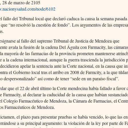
,
28 de marzo de 2105
w.nacionysalud.com/node/6102
l fallo del Tribunal local que declaró caduca la causa la semana pasada 
 que “no resolvió la cuestión de fondo”. Los argumentos de las empres
s.
esignarse al fallo del supremo Tribunal de Justicia de Mendoza que
ente avala la fusión de la cadena Del Águila con Farmacity, las cámara
la mayoría de las farmacias de la provincia prometen mantenerse atrinc
tir a la cadena internacional, aunque la guerra trascienda la jurisdicción p
decidieron apelar la sentencia ante la Corte nacional, en la causa que in
ntra el Gobierno local tras el arribo en 2008 de Farmcity, a la que tilda
 despersonalizado” así como de tener “sede en un paraíso fiscal”.
dar que el 22 de abril último la Corte mendocina había fallado a favor 
de Farmacity, al declarar la caducidad de la causa que habían sustanciad
l Colegio Farmacéutico de Mendoza, la Cámara de Farmacias, el Cent
os Farmacéuticos de Mendoza.
ictamen, el plazo para presentar pruebas se había vencido, lo que las en
errándose a su principal argumento: la violación de la ley por parte de F