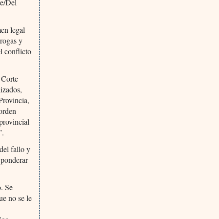
re/Del
en legal
drogas y
 conflicto
 Corte
lizados,
Provincia,
 orden
provincial
”.
del fallo y
l ponderar
ó. Se
ue no se le