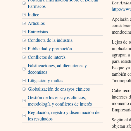
Los Andes
Fármacos
http://ww
Índice
Apelarán e
Artículos
considerar
Entrevistas
mendocina
Conducta de la industria
Lejos de r
implícitam
Publicidad y promoción
agrupan a 
Conflictos de interés
para resis
Falsificaciones, adulteraciones y
Es que ya 
decomisos
también co
Litigación y multas
“monopolio
Globalización de ensayos clínicos
Cabe recor
intereses 
Gestión de los ensayos clínicos,
momento e
metodología y conflictos de interés
Empresari
Regulación, registro y diseminación de
los resultados
Según el d
objetan af