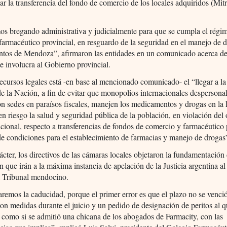
ar la transferencia del fondo de comercio de los locales adquiridos (Mit
s bregando administrativa y judicialmente para que se cumpla el régim
 farmacéutico provincial, en resguardo de la seguridad en el manejo de 
tos de Mendoza”, afirmaron las entidades en un comunicado acerca del
ue involucra al Gobierno provincial.
recursos legales está -en base al mencionado comunicado- el “llegar a la
 la Nación, a fin de evitar que monopolios internacionales despersona
 sedes en paraísos fiscales, manejen los medicamentos y drogas en la 
n riesgo la salud y seguridad pública de la población, en violación del
acional, respecto a transferencias de fondos de comercio y farmacéutico 
e condiciones para el establecimiento de farmacias y manejo de drogas
ácter, los directivos de las cámaras locales objetaron la fundamentación 
n que irán a la máxima instancia de apelación de la Justicia argentina a
l Tribunal mendocino.
remos la caducidad, porque el primer error es que el plazo no se venci
ron medidas durante el juicio y un pedido de designación de peritos al q
 como si se admitió una chicana de los abogados de Farmacity, con las