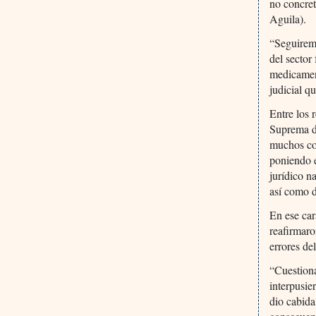
no concret
Aguila).
“Seguiremo
del sector
medicamen
judicial q
Entre los 
Suprema de
muchos con
poniendo e
jurídico n
así como d
En ese car
reafirmaro
errores de
“Cuestiona
interpusie
dio cabida