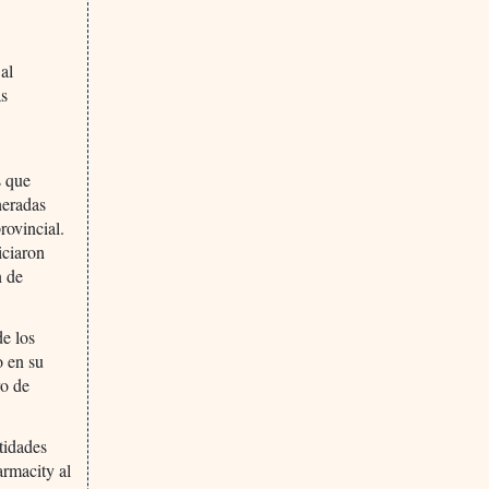
al
as
s que
heradas
rovincial.
iciaron
n de
de los
o en su
ro de
tidades
armacity al