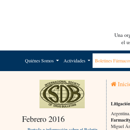
Una org
el 
Quiénes Somos
Actividades
Boletines Fármac
Inici
Litigació
Argentina
Febrero 2016
Farmacit
Miguel Án
Portada e información sobre el Boletín