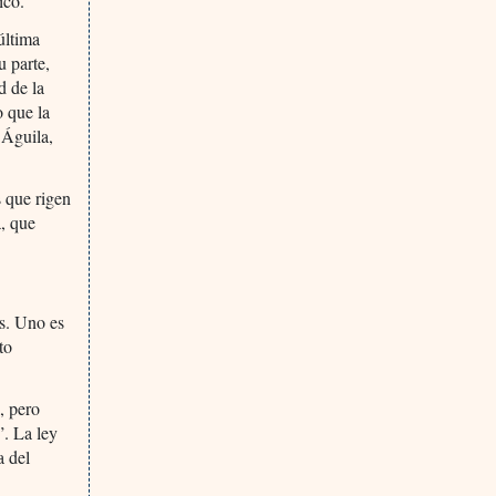
ico.
última
u parte,
d de la
o que la
 Águila,
s que rigen
a, que
es. Uno es
to
, pero
”. La ley
a del