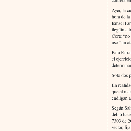
consecuenc
Ayer, la c
hora de la 
Ismael Far
ilegítima 
Corte “no 
usó “un at
Para Farra
el ejercic
determinan
Sólo dos p
En realida
que el mar
endilgan a
Según Salv
debió hace
7303 de 20
sector, fi