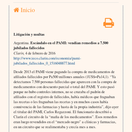
Inicio
Litigación y multas
Argentina.
Escándalo en el PAMI: vendían remedios a 7.500
jubilados fallecidos
Clarín,
4 de febrero de 2016
http://www.ieco.clarin.com/economia/pami-
jubilados_fallecidos_0_1516048877.html
Desde 2013 el PAMI viene pagando la compra de medicamentos de
afiliados fallecidos por Pa500 millones anuales (1US$=Pa14,1). “Ya
detectamos 7.500 personas fallecidas que aparecen con la compra de
medicamentos con descuento parcial o total del PAMI. Y esto pasó
porque no hubo controles internos, no se cruzaba el padrón de
afiliados con el registro de fallecidos, había médicos que fraguaban
las recetas o les fraguaban las recetas y en muchos casos había
connivencia de las farmacias y hasta de la propia industria”, dijo ayer
el titular del PAMI, Carlos Regazzoni. El funcionario describió a
Clarín el circuito de la “mafia de los medicamentos”. Esos remedios
eran luego revendidos en el “mercado negro” a clínicas y farmacias,
en un circuito que se realimentaba y crecía mes a mes.