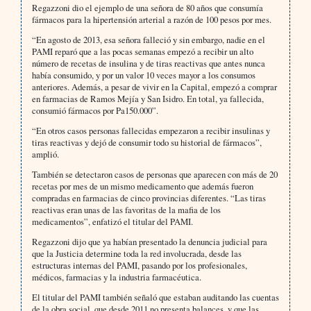
Regazzoni dio el ejemplo de una señora de 80 años que consumía
fármacos para la hipertensión arterial a razón de 100 pesos por mes.
“En agosto de 2013, esa señora falleció y sin embargo, nadie en el
PAMI reparó que a las pocas semanas empezó a recibir un alto
número de recetas de insulina y de tiras reactivas que antes nunca
había consumido, y por un valor 10 veces mayor a los consumos
anteriores. Además, a pesar de vivir en la Capital, empezó a comprar
en farmacias de Ramos Mejía y San Isidro. En total, ya fallecida,
consumió fármacos por Pa150.000”.
“En otros casos personas fallecidas empezaron a recibir insulinas y
tiras reactivas y dejó de consumir todo su historial de fármacos”,
amplió.
También se detectaron casos de personas que aparecen con más de 20
recetas por mes de un mismo medicamento que además fueron
compradas en farmacias de cinco provincias diferentes. “Las tiras
reactivas eran unas de las favoritas de la mafia de los
medicamentos”, enfatizó el titular del PAMI.
Regazzoni dijo que ya habían presentado la denuncia judicial para
que la Justicia determine toda la red involucrada, desde las
estructuras internas del PAMI, pasando por los profesionales,
médicos, farmacias y la industria farmacéutica.
El titular del PAMI también señaló que estaban auditando las cuentas
de la obra social, que desde 2011 no presenta balances, y que las