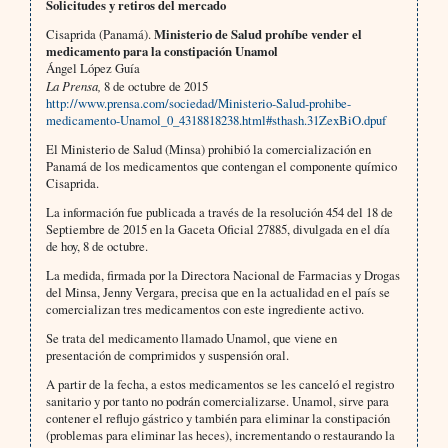
Solicitudes y retiros del mercado
Cisaprida (Panamá).
Ministerio de Salud prohíbe vender el
medicamento para la constipación Unamol
Ángel López Guía
La Prensa,
8 de octubre de 2015
http://www.prensa.com/sociedad/Ministerio-Salud-prohibe-
medicamento-Unamol_0_4318818238.html#sthash.31ZexBiO.dpuf
El Ministerio de Salud (Minsa) prohibió la comercialización en
Panamá de los medicamentos que contengan el componente químico
Cisaprida.
La información fue publicada a través de la resolución 454 del 18 de
Septiembre de 2015 en la Gaceta Oficial 27885, divulgada en el día
de hoy, 8 de octubre.
La medida, firmada por la Directora Nacional de Farmacias y Drogas
del Minsa, Jenny Vergara, precisa que en la actualidad en el país se
comercializan tres medicamentos con este ingrediente activo.
Se trata del medicamento llamado Unamol, que viene en
presentación de comprimidos y suspensión oral.
A partir de la fecha, a estos medicamentos se les canceló el registro
sanitario y por tanto no podrán comercializarse. Unamol, sirve para
contener el reflujo gástrico y también para eliminar la constipación
(problemas para eliminar las heces), incrementando o restaurando la