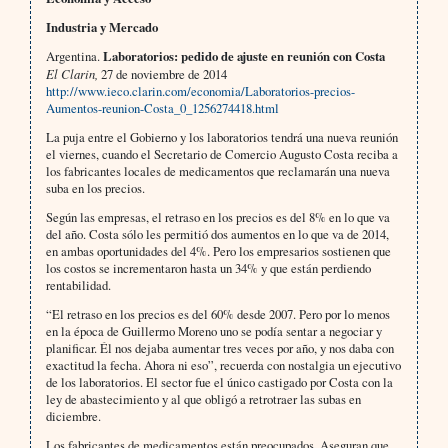
Industria y Mercado
Argentina.
Laboratorios: pedido de ajuste en reunión con Costa
El Clarin,
27 de noviembre de 2014
http://www.ieco.clarin.com/economia/Laboratorios-precios-
Aumentos-reunion-Costa_0_1256274418.html
La puja entre el Gobierno y los laboratorios tendrá una nueva reunión
el viernes, cuando el Secretario de Comercio Augusto Costa reciba a
los fabricantes locales de medicamentos que reclamarán una nueva
suba en los precios.
Según las empresas, el retraso en los precios es del 8% en lo que va
del año. Costa sólo les permitió dos aumentos en lo que va de 2014,
en ambas oportunidades del 4%. Pero los empresarios sostienen que
los costos se incrementaron hasta un 34% y que están perdiendo
rentabilidad.
“El retraso en los precios es del 60% desde 2007. Pero por lo menos
en la época de Guillermo Moreno uno se podía sentar a negociar y
planificar. Él nos dejaba aumentar tres veces por año, y nos daba con
exactitud la fecha. Ahora ni eso”, recuerda con nostalgia un ejecutivo
de los laboratorios. El sector fue el único castigado por Costa con la
ley de abastecimiento y al que obligó a retrotraer las subas en
diciembre.
Los fabricantes de medicamentos están preocupados. Aseguran que