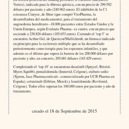
Vertex), indicado para la fibrosis quística, con un precio de 299.592
dólares por paciente y año (240.962 euros). El inhibidor de la C1
estearasa Cinryze, de Shire (que compró ViroPharma, la
desarrolladora del medicamento), para el tratamiento del
angioedema hereditario –18.000 pacientes entre Estados Unidos y la
Unión Europea, según Evaluate Pharma– es cuarto, con un precio que
asciende a 230.826 dólares (185.653 euros). Cerrando el ‘top 5’ se
encuentra Acthar Gel, de Questcor/Mallickrodt, un fármaco indicado
en principio para la esclerosis múltiple que se ha desarrollado
posteriormente como terapia para los espasmos infantiles, y que
además es el último que supera la barrera de los 200.000 dólares por
paciente y año; en concreto, 205.681 dólares (165.429 euros).
Completando el ‘top 10’ se encuentran dasatinib (Sprycel, Bristol-
Myers Squibb), pomalidomida (Imnovid, Celgene), oxibato sodio
(Xyrem, Jazz Pharmaceuticals –comercializado por UCB Pharma en
España), cetuximab (Erbitux, Merck) y lenalidomida (Revlimid,
Celgene). Todos ellos superan los 100.000 euros por paciente y año de
tratamiento.
creado el 18 de Septiembre de 2015