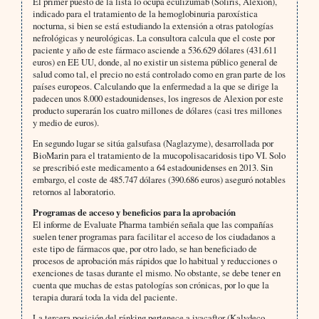
El primer puesto de la lista lo ocupa eculizumab (Soliris, Alexion),
indicado para el tratamiento de la hemoglobinuria paroxística
nocturna, si bien se está estudiando la extensión a otras patologías
nefrológicas y neurológicas. La consultora calcula que el coste por
paciente y año de este fármaco asciende a 536.629 dólares (431.611
euros) en EE UU, donde, al no existir un sistema público general de
salud como tal, el precio no está controlado como en gran parte de los
países europeos. Calculando que la enfermedad a la que se dirige la
padecen unos 8.000 estadounidenses, los ingresos de Alexion por este
producto superarán los cuatro millones de dólares (casi tres millones
y medio de euros).
En segundo lugar se sitúa galsufasa (Naglazyme), desarrollada por
BioMarin para el tratamiento de la mucopolisacaridosis tipo VI. Solo
se prescribió este medicamento a 64 estadounidenses en 2013. Sin
embargo, el coste de 485.747 dólares (390.686 euros) aseguró notables
retornos al laboratorio.
Programas de acceso y beneficios para la aprobación
El informe de Evaluate Pharma también señala que las compañías
suelen tener programas para facilitar el acceso de los ciudadanos a
este tipo de fármacos que, por otro lado, se han beneficiado de
procesos de aprobación más rápidos que lo habitual y reducciones o
exenciones de tasas durante el mismo. No obstante, se debe tener en
cuenta que muchas de estas patologías son crónicas, por lo que la
terapia durará toda la vida del paciente.
La tercera posición del ránking pertenece a ivacaftor (Kalydeco,