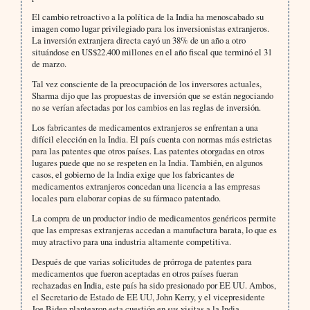
El cambio retroactivo a la política de la India ha menoscabado su
imagen como lugar privilegiado para los inversionistas extranjeros.
La inversión extranjera directa cayó un 38% de un año a otro
situándose en US$22.400 millones en el año fiscal que terminó el 31
de marzo.
Tal vez consciente de la preocupación de los inversores actuales,
Sharma dijo que las propuestas de inversión que se están negociando
no se verían afectadas por los cambios en las reglas de inversión.
Los fabricantes de medicamentos extranjeros se enfrentan a una
difícil elección en la India. El país cuenta con normas más estrictas
para las patentes que otros países. Las patentes otorgadas en otros
lugares puede que no se respeten en la India. También, en algunos
casos, el gobierno de la India exige que los fabricantes de
medicamentos extranjeros concedan una licencia a las empresas
locales para elaborar copias de su fármaco patentado.
La compra de un productor indio de medicamentos genéricos permite
que las empresas extranjeras accedan a manufactura barata, lo que es
muy atractivo para una industria altamente competitiva.
Después de que varias solicitudes de prórroga de patentes para
medicamentos que fueron aceptadas en otros países fueran
rechazadas en India, este país ha sido presionado por EE UU. Ambos,
el Secretario de Estado de EE UU, John Kerry, y el vicepresidente
Joe Biden plantearon esta cuestión en sus visitas a la India.