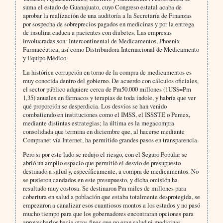
suma el estado de Guanajuato, cuyo Congreso estatal acaba de
aprobar la realización de una auditoría a la Secretaría de Finanzas
por sospecha de sobreprecios pagados en medicinas y por la entrega
de insulina caduca a pacientes con diabetes. Las empresas
involucradas son: Intercontinental de Medicamentos, Phoenix
Farmacéutica, así como Distribuidora Internacional de Medicamento
y Equipo Médico.
La histórica corrupción en torno de la compra de medicamentos es
muy conocida dentro del gobierno. De acuerdo con cálculos oficiales,
el sector público adquiere cerca de Pm50.000 millones (1US$=Pm
1,35) anuales en fármacos y terapias de toda índole, y habría que ver
qué proporción se desperdicia. Los desvíos se han venido
combatiendo en instituciones como el IMSS, el ISSSTE o Pemex,
mediante distintas estrategias; la última es la megacompra
consolidada que termina en diciembre que, al hacerse mediante
Compranet vía Internet, ha permitido grandes pasos en transparencia.
Pero si por este lado se redujo el riesgo, con el Seguro Popular se
abrió un amplio espacio que permitió el desvío de presupuesto
destinado a salud y, específicamente, a compra de medicamentos. No
se pusieron candados en este presupuesto, y dicha omisión ha
resultado muy costosa. Se destinaron Pm miles de millones para
cobertura en salud a población que estaba totalmente desprotegida, se
empezaron a canalizar esos cuantiosos montos a los estados y no pasó
mucho tiempo para que los gobernadores encontraran opciones para
aprovecharlos hacia otros fines que no eran salud ni medicinas.