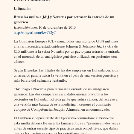
Litigación
Bruselas multa a J&J y Novartis por retrasar la entrada de un
genérico
Expansión.com
, 10 de diciembre de 2013
http://tinyurl.com/kw772y7
La Comisión Europea (CE) anunció hoy una multa de €10,8 millones
a la farmacéutica estadounidense Johnson & Johnson (J&J) y otra de
€5,5 millones a la suiza Novartis por un pacto para retrasar la entrada
en el mercado de un analgésico genérico utilizado en pacientes con
cáncer.
Según Bruselas, las filiales de las dos empresas en Holanda cerraron
un acuerdo para retrasar la venta en el país de una versión genérica y
más barata del calmante fentanilo.
“J&J pagó a Novartis para retrasar la entrada de un analgésico
genérico. Las dos compañías escandalosamente privaron a los
pacientes en Holanda, incluida gente que sufría cáncer, del acceso a
una versión más barata de esta medicina”, censuró el comisario
europeo de Competencia, Joaquín Almunia, en un comunicado.
El también vicepresidente del Ejecutivo comunitario subrayó que
esta multa debería llevar a las farmacéuticas a “pensárselo dos veces
antes de entrar en este tipo de prácticas anticompetitivas, que dañan
tanto a los pacientes como a los contribuyentes”.