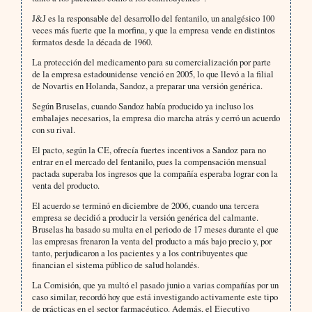
J&J es la responsable del desarrollo del fentanilo, un analgésico 100
veces más fuerte que la morfina, y que la empresa vende en distintos
formatos desde la década de 1960.
La protección del medicamento para su comercialización por parte
de la empresa estadounidense venció en 2005, lo que llevó a la filial
de Novartis en Holanda, Sandoz, a preparar una versión genérica.
Según Bruselas, cuando Sandoz había producido ya incluso los
embalajes necesarios, la empresa dio marcha atrás y cerró un acuerdo
con su rival.
El pacto, según la CE, ofrecía fuertes incentivos a Sandoz para no
entrar en el mercado del fentanilo, pues la compensación mensual
pactada superaba los ingresos que la compañía esperaba lograr con la
venta del producto.
El acuerdo se terminó en diciembre de 2006, cuando una tercera
empresa se decidió a producir la versión genérica del calmante.
Bruselas ha basado su multa en el periodo de 17 meses durante el que
las empresas frenaron la venta del producto a más bajo precio y, por
tanto, perjudicaron a los pacientes y a los contribuyentes que
financian el sistema público de salud holandés.
La Comisión, que ya multó el pasado junio a varias compañías por un
caso similar, recordó hoy que está investigando activamente este tipo
de prácticas en el sector farmacéutico. Además, el Ejecutivo