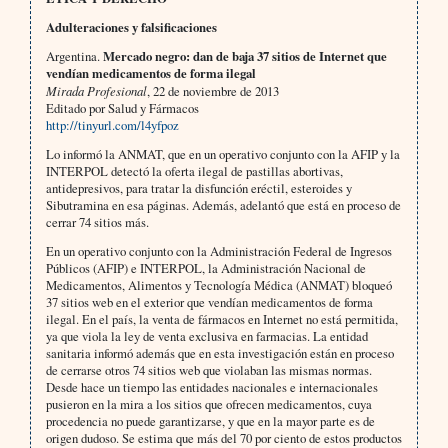
Adulteraciones y falsificaciones
Argentina.
Mercado negro: dan de baja 37 sitios de Internet que
vendían medicamentos de forma ilegal
Mirada Profesional
, 22 de noviembre de 2013
Editado por Salud y Fármacos
http://tinyurl.com/l4yfpoz
Lo informó la ANMAT, que en un operativo conjunto con la AFIP y la
INTERPOL detectó la oferta ilegal de pastillas abortivas,
antidepresivos, para tratar la disfunción eréctil, esteroides y
Sibutramina en esa páginas. Además, adelantó que está en proceso de
cerrar 74 sitios más.
En un operativo conjunto con la Administración Federal de Ingresos
Públicos (AFIP) e INTERPOL, la Administración Nacional de
Medicamentos, Alimentos y Tecnología Médica (ANMAT) bloqueó
37 sitios web en el exterior que vendían medicamentos de forma
ilegal. En el país, la venta de fármacos en Internet no está permitida,
ya que viola la ley de venta exclusiva en farmacias. La entidad
sanitaria informó además que en esta investigación están en proceso
de cerrarse otros 74 sitios web que violaban las mismas normas.
Desde hace un tiempo las entidades nacionales e internacionales
pusieron en la mira a los sitios que ofrecen medicamentos, cuya
procedencia no puede garantizarse, y que en la mayor parte es de
origen dudoso. Se estima que más del 70 por ciento de estos productos