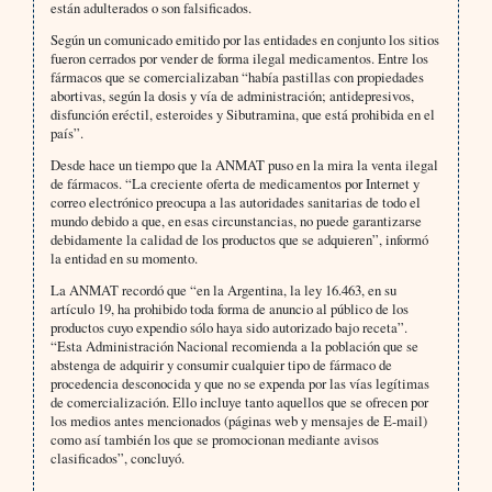
están adulterados o son falsificados.
Según un comunicado emitido por las entidades en conjunto los sitios
fueron cerrados por vender de forma ilegal medicamentos. Entre los
fármacos que se comercializaban “había pastillas con propiedades
abortivas, según la dosis y vía de administración; antidepresivos,
disfunción eréctil, esteroides y Sibutramina, que está prohibida en el
país”.
Desde hace un tiempo que la ANMAT puso en la mira la venta ilegal
de fármacos. “La creciente oferta de medicamentos por Internet y
correo electrónico preocupa a las autoridades sanitarias de todo el
mundo debido a que, en esas circunstancias, no puede garantizarse
debidamente la calidad de los productos que se adquieren”, informó
la entidad en su momento.
La ANMAT recordó que “en la Argentina, la ley 16.463, en su
artículo 19, ha prohibido toda forma de anuncio al público de los
productos cuyo expendio sólo haya sido autorizado bajo receta”.
“Esta Administración Nacional recomienda a la población que se
abstenga de adquirir y consumir cualquier tipo de fármaco de
procedencia desconocida y que no se expenda por las vías legítimas
de comercialización. Ello incluye tanto aquellos que se ofrecen por
los medios antes mencionados (páginas web y mensajes de E-mail)
como así también los que se promocionan mediante avisos
clasificados”, concluyó.