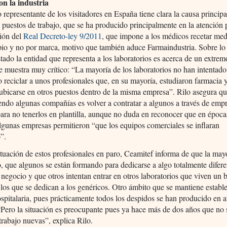
on la industria
representante de los visitadores en España tiene clara la causa principa
 puestos de trabajo, que se ha producido principalmente en la atención 
ción del
Real Decreto-ley 9/2011
, que impone a los médicos recetar me
pio y no por marca, motivo que también aduce Farmaindustria. Sobre lo
tado la entidad que representa a los laboratorios es acerca de un extrem
e muestra muy crítico: “La mayoría de los laboratorios no han intentad
o reciclar a unos profesionales que, en su mayoría, estudiaron farmacia 
ubicarse en otros puestos dentro de la misma empresa”. Rilo asegura qu
endo algunas compañías es volver a contratar a algunos a través de emp
para no tenerlos en plantilla, aunque no duda en reconocer que en época
gunas empresas permitieron “que los equipos comerciales se inflaran
”.
ituación de estos profesionales en paro, Ceamitef informa de que la may
, que algunos se están formando para dedicarse a algo totalmente difere
negocio y que otros intentan entrar en otros laboratorios que viven un 
os que se dedican a los genéricos. Otro ámbito que se mantiene estable
hospitalaria, pues prácticamente todos los despidos se han producido en 
“Pero la situación es preocupante pues ya hace más de dos años que no 
 trabajo nuevas”, explica Rilo.