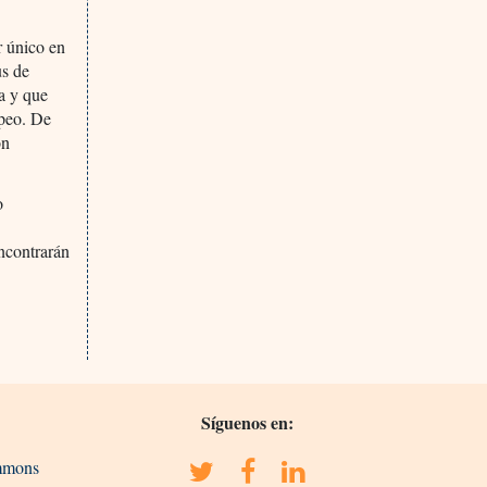
r único en
us de
a y que
opeo. De
on
o
encontrarán
Síguenos en:
ommons