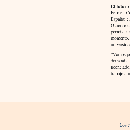
El futuro
Pero en Ce
España: el
Ourense d
permite a 
momento, h
universida
“Vamos por
demanda. L
licenciado
trabajo au
Los c