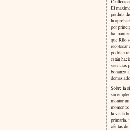
Críticos c
El máximo 
pérdida de
la aproba
por princi
ha manifes
que Rilo s
recolocar 
podrían re
están haci
servicios 
bonanza al
demasiado
Sobre la s
sin empleo
montar un 
momento: l
la visita 
primaria. 
ofertas de