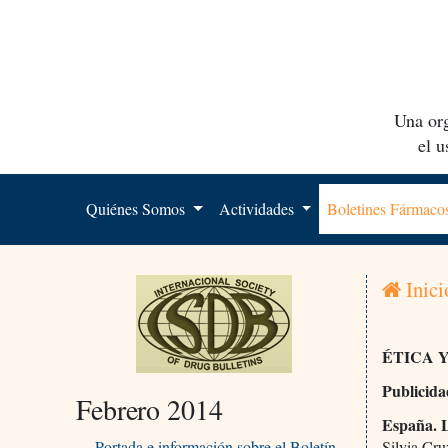
Una org
el 
Quiénes Somos
Actividades
Boletines Fármac
Inici
ÉTICA 
Publicid
Febrero 2014
España. L
Portada e información sobre el Boletín
Silvia Cru