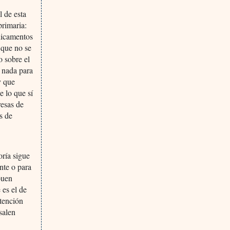
l de esta
primaria:
dicamentos
 que no se
o sobre el
o nada para
y que
e lo que sí
resas de
s de
oría sigue
nte o para
buen
 es el de
atención
salen