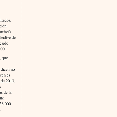
itados.
ción
amitef)
declive de
reside
000”.
, que
y dicen no
ocen es
s de 2013,
s
as de la
que
 38.000
.