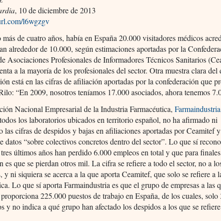
ardia
, 10 de diciembre de 2013
yurl.com/l6wgzgv
 más de cuatro años, había en España 20.000 visitadores médicos acred
an alrededor de 10.000, según estimaciones aportadas por la Confedera
e Asociaciones Profesionales de Informadores Técnicos Sanitarios (Ce
enta a la mayoría de los profesionales del sector. Otra muestra clara del 
sión está en las cifras de afiliación aportadas por la confederación que p
Rilo: “En 2009, nosotros teníamos 17.000 asociados, ahora tenemos 7.
ción Nacional Empresarial de la Industria Farmacéutica,
Farmaindustria
 todos los laboratorios ubicados en territorio español, no ha afirmado ni
 las cifras de despidos y bajas en afiliaciones aportadas por Ceamitef 
e datos “sobre colectivos concretos dentro del sector”. Lo que sí recon
 tres últimos años han perdido 6.000 empleos en total y que para finale
n es que se pierdan otros mil. La cifra se refiere a todo el sector, no a lo
, y ni siquiera se acerca a la que aporta Ceamitef, que solo se refiere a l
ica. Lo que sí aporta Farmaindustria es que el grupo de empresas a las 
 proporciona 225.000 puestos de trabajo en España, de los cuales, solo
os y no indica a qué grupo han afectado los despidos a los que se refiere