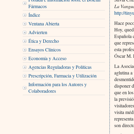
Fármacos
La Vangu
http://tin
Índice
Hace poco
Ventana Abierta
Hoy, qued
Advierten
Española d
Ética y Derecho
que repres
esta profe
Ensayos Clínicos
Óscar M. 
Economía y Acceso
La Asocia
Agencias Reguladoras y Políticas
aglutina a
Prescripción, Farmacia y Utilización
desmentido
Información para los Autores y
disponer d
Colaboradores
que en los
la previsió
visitadores
visita méd
representa
son direct