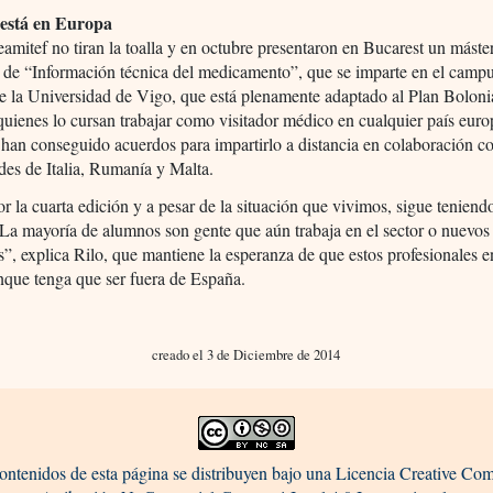
 está en Europa
amitef no tiran la toalla y en octubre presentaron en Bucarest un máste
 de “Información técnica del medicamento”, que se imparte en el camp
e la Universidad de Vigo, que está plenamente adaptado al Plan Boloni
quienes lo cursan trabajar como visitador médico en cualquier país eur
an conseguido acuerdos para impartirlo a distancia en colaboración c
des de Italia, Rumanía y Malta.
 la cuarta edición y a pesar de la situación que vivimos, sigue teniend
a mayoría de alumnos son gente que aún trabaja en el sector o nuevos
s”, explica Rilo, que mantiene la esperanza de que estos profesionales 
nque tenga que ser fuera de España.
creado el 3 de Diciembre de 2014
ontenidos de esta página se distribuyen bajo una Licencia Creative C