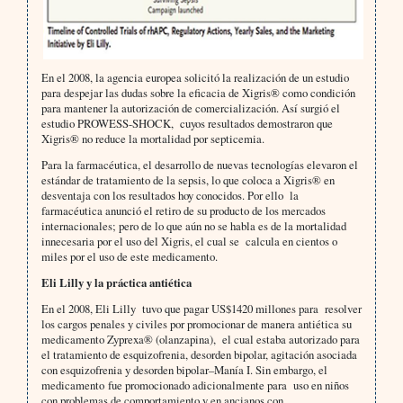
En el 2008, la agencia europea solicitó la realización de un estudio
para despejar las dudas sobre la eficacia de Xigris® como condición
para mantener la autorización de comercialización. Así surgió el
estudio PROWESS-SHOCK, cuyos resultados demostraron que
Xigris® no reduce la mortalidad por septicemia.
Para la farmacéutica, el desarrollo de nuevas tecnologías elevaron el
estándar de tratamiento de la sepsis, lo que coloca a Xigris® en
desventaja con los resultados hoy conocidos. Por ello la
farmacéutica anunció el retiro de su producto de los mercados
internacionales; pero de lo que aún no se habla es de la mortalidad
innecesaria por el uso del Xigris, el cual se calcula en cientos o
miles por el uso de este medicamento.
Eli Lilly y la práctica antiética
En el 2008, Eli Lilly tuvo que pagar US$1420 millones para resolver
los cargos penales y civiles por promocionar de manera antiética su
medicamento Zyprexa® (olanzapina), el cual estaba autorizado para
el tratamiento de esquizofrenia, desorden bipolar, agitación asociada
con esquizofrenia y desorden bipolar–Manía I. Sin embargo, el
medicamento fue promocionado adicionalmente para uso en niños
con problemas de comportamiento y en ancianos con