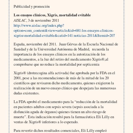
Publicidad y promoción
Los ensayos clínicos, Xigris, mortalidad evitable
AISLAC
, 3 de noviembre 2011
http://www.aislac.org/index.php?
option=com_content&view=article&id=681:los-ensayos-clinicos-
xigrisr-mortalidad-evitable&catid=141:noticias-2011&Itemid=207
España, noviembre del 2011. Juan Gérvas de la Escuela Nacional de
Sanidad y de la Universidad Autónoma de Madrid, recuerda la
importancia de los ensayos clínicos en la autorización de los
medicamentos, a la luz del retiro del medicamento Xigris®,al
comprobarse que no reduce la mortalidad por septicemia
Xigris® (drotrecogina alfa activada) fue aprobada por la FDA en el
2001, pese a las recomendaciones de más de la mitad de los 20
científicos que revisaron dicho medicamento, quienes exigieron la
realización de un nuevo ensayo clínico que despejara las numerosas
dudas existentes.
La FDA aprobó el medicamento para la “reducción de la mortalidad
en pacientes adultos con sepsis severa (sepsis asociada a la
disfunción aguda de órganos) quienes tienen un alto riesgo de
muerte”. Esta indicación resultó para la farmacéutica Eli Lilly en
ventas de Xigris® inferiores a lo esperado.
Para revertir dichos resultados comerciales, Eli Lilly empleó