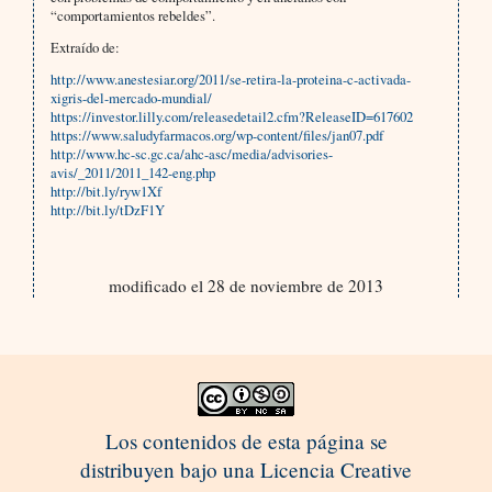
“comportamientos rebeldes”.
Extraído de:
http://www.anestesiar.org/2011/se-retira-la-proteina-c-activada-
xigris-del-mercado-mundial/
https://investor.lilly.com/releasedetail2.cfm?ReleaseID=617602
https://www.saludyfarmacos.org/wp-content/files/jan07.pdf
http://www.hc-sc.gc.ca/ahc-asc/media/advisories-
avis/_2011/2011_142-eng.php
http://bit.ly/ryw1Xf
http://bit.ly/tDzF1Y
modificado el 28 de noviembre de 2013
Los contenidos de esta página se
distribuyen bajo una Licencia Creative