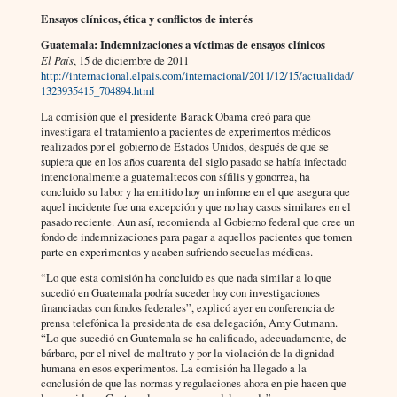
Ensayos clínicos, ética y conflictos de interés
Guatemala: Indemnizaciones a víctimas de ensayos clínicos
El País
, 15 de diciembre de 2011
http://internacional.elpais.com/internacional/2011/12/15/actualidad/
1323935415_704894.html
La comisión que el presidente Barack Obama creó para que
investigara el tratamiento a pacientes de experimentos médicos
realizados por el gobierno de Estados Unidos, después de que se
supiera que en los años cuarenta del siglo pasado se había infectado
intencionalmente a guatemaltecos con sífilis y gonorrea, ha
concluido su labor y ha emitido hoy un informe en el que asegura que
aquel incidente fue una excepción y que no hay casos similares en el
pasado reciente. Aun así, recomienda al Gobierno federal que cree un
fondo de indemnizaciones para pagar a aquellos pacientes que tomen
parte en experimentos y acaben sufriendo secuelas médicas.
“Lo que esta comisión ha concluido es que nada similar a lo que
sucedió en Guatemala podría suceder hoy con investigaciones
financiadas con fondos federales”, explicó ayer en conferencia de
prensa telefónica la presidenta de esa delegación, Amy Gutmann.
“Lo que sucedió en Guatemala se ha calificado, adecuadamente, de
bárbaro, por el nivel de maltrato y por la violación de la dignidad
humana en esos experimentos. La comisión ha llegado a la
conclusión de que las normas y regulaciones ahora en pie hacen que