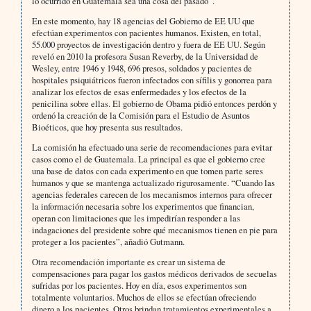
lo ocurrido en Guatemala sea una cosa del pasado”.
En este momento, hay 18 agencias del Gobierno de EE UU que
efectúan experimentos con pacientes humanos. Existen, en total,
55.000 proyectos de investigación dentro y fuera de EE UU. Según
reveló en 2010 la profesora Susan Reverby, de la Universidad de
Wesley, entre 1946 y 1948, 696 presos, soldados y pacientes de
hospitales psiquiátricos fueron infectados con sífilis y gonorrea para
analizar los efectos de esas enfermedades y los efectos de la
penicilina sobre ellas. El gobierno de Obama pidió entonces perdón y
ordenó la creación de la Comisión para el Estudio de Asuntos
Bioéticos, que hoy presenta sus resultados.
La comisión ha efectuado una serie de recomendaciones para evitar
casos como el de Guatemala. La principal es que el gobierno cree
una base de datos con cada experimento en que tomen parte seres
humanos y que se mantenga actualizado rigurosamente. “Cuando las
agencias federales carecen de los mecanismos internos para ofrecer
la información necesaria sobre los experimentos que financian,
operan con limitaciones que les impedirían responder a las
indagaciones del presidente sobre qué mecanismos tienen en pie para
proteger a los pacientes”, añadió Gutmann.
Otra recomendación importante es crear un sistema de
compensaciones para pagar los gastos médicos derivados de secuelas
sufridas por los pacientes. Hoy en día, esos experimentos son
totalmente voluntarios. Muchos de ellos se efectúan ofreciendo
dinero a los pacientes. Otros brindan tratamientos experimentales a