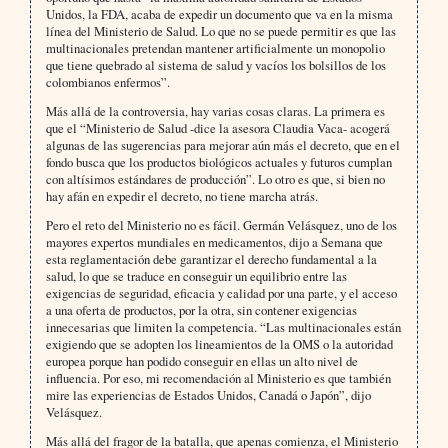
Unidos, la FDA, acaba de expedir un documento que va en la misma
línea del Ministerio de Salud. Lo que no se puede permitir es que las
multinacionales pretendan mantener artificialmente un monopolio
que tiene quebrado al sistema de salud y vacíos los bolsillos de los
colombianos enfermos”.
Más allá de la controversia, hay varias cosas claras. La primera es
que el “Ministerio de Salud -dice la asesora Claudia Vaca- acogerá
algunas de las sugerencias para mejorar aún más el decreto, que en el
fondo busca que los productos biológicos actuales y futuros cumplan
con altísimos estándares de producción”. Lo otro es que, si bien no
hay afán en expedir el decreto, no tiene marcha atrás.
Pero el reto del Ministerio no es fácil. Germán Velásquez, uno de los
mayores expertos mundiales en medicamentos, dijo a Semana que
esta reglamentación debe garantizar el derecho fundamental a la
salud, lo que se traduce en conseguir un equilibrio entre las
exigencias de seguridad, eficacia y calidad por una parte, y el acceso
a una oferta de productos, por la otra, sin contener exigencias
innecesarias que limiten la competencia. “Las multinacionales están
exigiendo que se adopten los lineamientos de la OMS o la autoridad
europea porque han podido conseguir en ellas un alto nivel de
influencia. Por eso, mi recomendación al Ministerio es que también
mire las experiencias de Estados Unidos, Canadá o Japón”, dijo
Velásquez.
Más allá del fragor de la batalla, que apenas comienza, el Ministerio