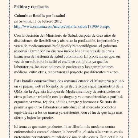
Política y regulación
Colombia: Batalla por la salud
La Semana
, 11 de febrero 2012
http://www.semana.com/nacion/batalla-salud/171909-3.aspx
Con la decisión del Ministerio de Salud, después de diez años de
discusiones, de flexibilizar y abaratar la producción, importación y
venta de medicamentos biológicos y biotecnológicos, el gobierno
resolvió agarrar por los cuernos uno de los causantes de la crisis
financiera del sistema de salud colombiano. El problema es que, en
vez de un solo toro, le salió el encierro completo, ya que los
laboratorios, las asociaciones de pacientes y las agremiaciones
médicas, entre otros, rechazaron el proyecto por diferentes razones.
Esta batalla comenzó hace dos semanas cuando el Ministerio publicó
en su página web el borrador de un decreto que sigue parámetros de la
OMS, de la Agencia Europea de Medicamentos y de autoridades de
otros países en relación con las drogas y vacunas obtenidas a partir de
organismos vivos, tejidos, células, sangre y hormonas. Se trata de
permitir que otros laboratorios introduzcan al mercado productos
equivalentes a los de marca ya existentes, con el fin de que haya más
oferta y bajen los precios.
El tema es que estos productos, la artillería más moderna contra
enfermedades como el cáncer, la hemofilia, el sida o la artritis, están
protegidos por patentes mundiales y son de alto costo. Este detalle ha