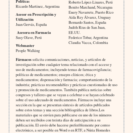
Política
s
Roberto López-Linares, Perú
Ricardo Martínez, Argentina
Benito Marchand, Nicaragua
Enery Navarrete, Puerto Rico
Asesor en Prescripción y
Aída Rey Álvarez, Uruguay
Utilización
Bernardo Santos, España
Juan Gervás, España
Judith Rius de San Juan,
Asesora en Farmacia
EE.UU.
Susy Olave, Perú
Federico Tobar, Argentina
Claudia Vacca, Colombia
Webmaster
People Walking
Fármacos
solicita comunicaciones, noticias, y artículos de
investigación sobre cualquier tema relacionado con el acceso y
uso de medicamentos; incluyendo temas de farmacovigilancia;
políticas de medicamentos; ensayos clínicos; ética y
medicamentos; dispensación y farmacia; comportamiento de la
industria; prácticas recomendables y prácticas cuestionadas de uso
y promoción de medicamentos. También publica noticias sobre
congresos y talleres que se vayan a celebrar o se hayan celebrado
sobre el uso adecuado de medicamentos. Fármacos incluye una
sección en la que se presentan síntesis de artículos publicados
sobre estos temas y una sección bibliográfica de libros.Los
materiales que se envíen para publicarse en uno de los números
deben ser recibidos con treinta días de anticipación a su
publicación. El envío debe hacerse preferiblemente por correo
electrónico, a ser posible en Word o en RTF, a Núria Homedes