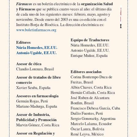
Fármacos
es un boletín electrónico de la
organización Salud
y Fármacos
que se publica cuatro veces al año: el último día
de cada uno de los siguientes meses: febrero, mayo, agosto y
noviembre. Desde enero del 2003 es una co-edición con el
Instituto Borja de Bioética. La dirección electrónica es:
www.boletinfarmacos.org
Equipo de Traductores
Editores
Núria Homedes, EE.UU.
Núria Homedes, EE.UU.
Antonio Ugalde, EE.UU.
Antonio Ugalde, EE.UU.
Enrique Muñoz, España
Asesor de ética
Claudio Lorenzo, Brasil
Editores asociados
Corina Bontempo Duca de
Asesor de tratados de libre
Freitas, Brasil
comercio
Albin Chaves, Costa Rica
Xavier Seuba, España
Hernán Collado, Costa Rica
Asesores en farmacología
José Ruben de Alcantara
Germán Rojas, Perú
Bonfim, Brasil
Mariano Madurga, España
Francisco Debesa García, Cuba
Duílio Fuentes, Perú
Asesor de Industria,
Sergio Gonorazky, Argentina
Publicidad y Promoción
Marcelo Lalama, Ecuador
Marvin Gómez, Costa Rica
Óscar Lanza, Bolivia
Asesor en Regulación y
René Leyva, México