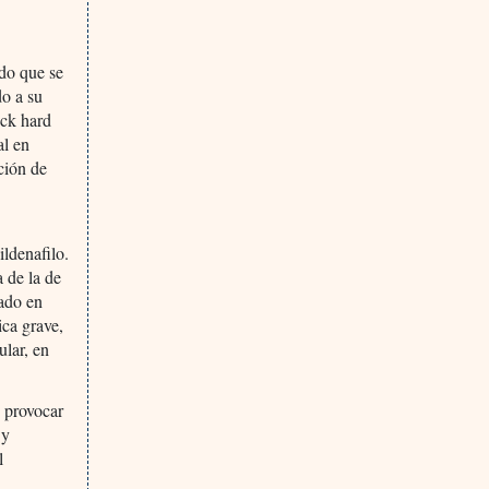
do que se
do a su
ock hard
al en
ción de
ildenafilo.
a de la de
cado en
ica grave,
ular, en
 provocar
 y
l