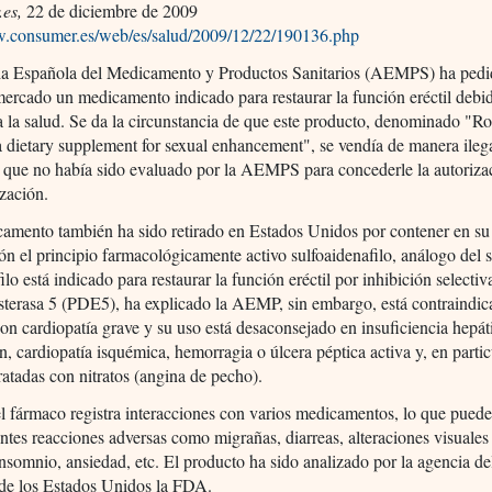
es,
22 de diciembre de 2009
w.consumer.es/web/es/salud/2009/12/22/190136.php
a Española del Medicamento y Productos Sanitarios (AEMPS) ha pedi
 mercado un medicamento indicado para restaurar la función eréctil debi
a la salud. Se da la circunstancia de que este producto, denominado "R
dietary supplement for sexual enhancement", se vendía de manera ileg
 que no había sido evaluado por la AEMPS para concederle la autoriza
zación.
camento también ha sido retirado en Estados Unidos por contener en su
n el principio farmacológicamente activo sulfoaidenafilo, análogo del s
ilo está indicado para restaurar la función eréctil por inhibición selectiv
esterasa 5 (PDE5), ha explicado la AEMP, sin embargo, está contraindi
on cardiopatía grave y su uso está desaconsejado en insuficiencia hepát
n, cardiopatía isquémica, hemorragia o úlcera péptica activa y, en partic
ratadas con nitratos (angina de pecho).
 fármaco registra interacciones con varios medicamentos, lo que puede
entes reacciones adversas como migrañas, diarreas, alteraciones visuales
insomnio, ansiedad, etc. El producto ha sido analizado por la agencia de
de los Estados Unidos la FDA.