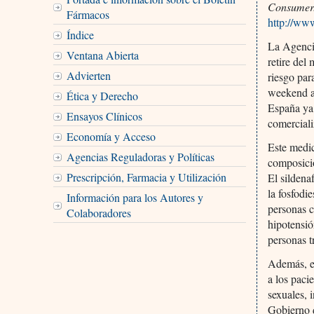
Consumer.
Fármacos
http://ww
Índice
La Agenci
Ventana Abierta
retire del
Advierten
riesgo par
weekend a 
Ética y Derecho
España ya
Ensayos Clínicos
comerciali
Economía y Acceso
Este medi
Agencias Reguladoras y Políticas
composició
Prescripción, Farmacia y Utilización
El sildenaf
la fosfodi
Información para los Autores y
personas c
Colaboradores
hipotensió
personas t
Además, el
a los paci
sexuales, 
Gobierno 