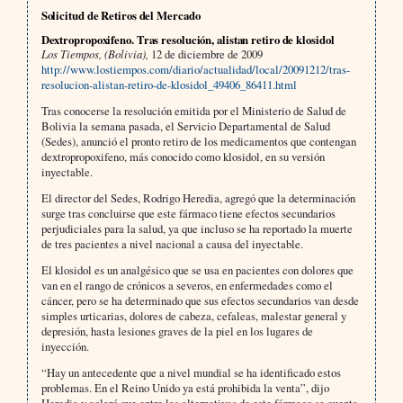
Solicitud de Retiros del Mercado
Dextropropoxifeno. Tras resolución, alistan retiro de klosidol
Los Tiempos, (Bolivia),
12 de diciembre de 2009
http://www.lostiempos.com/diario/actualidad/local/20091212/tras-
resolucion-alistan-retiro-de-klosidol_49406_86411.html
Tras conocerse la resolución emitida por el Ministerio de Salud de
Bolivia la semana pasada, el Servicio Departamental de Salud
(Sedes), anunció el pronto retiro de los medicamentos que contengan
dextropropoxifeno, más conocido como klosidol, en su versión
inyectable.
El director del Sedes, Rodrigo Heredia, agregó que la determinación
surge tras concluirse que este fármaco tiene efectos secundarios
perjudiciales para la salud, ya que incluso se ha reportado la muerte
de tres pacientes a nivel nacional a causa del inyectable.
El klosidol es un analgésico que se usa en pacientes con dolores que
van en el rango de crónicos a severos, en enfermedades como el
cáncer, pero se ha determinado que sus efectos secundarios van desde
simples urticarias, dolores de cabeza, cefaleas, malestar general y
depresión, hasta lesiones graves de la piel en los lugares de
inyección.
“Hay un antecedente que a nivel mundial se ha identificado estos
problemas. En el Reino Unido ya está prohibida la venta”, dijo
Heredia y aclaró que entre las alternativas de este fármaco se cuenta