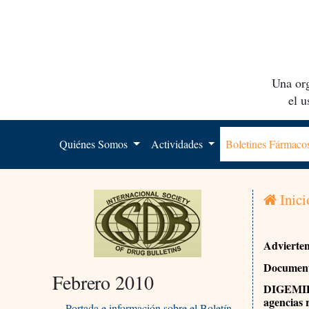
Una org
el 
Quiénes Somos
Actividades
Boletines Fármac
Inici
Advierte
Documento
Febrero 2010
DIGEMID (
agencias
Portada e información sobre el Boletín