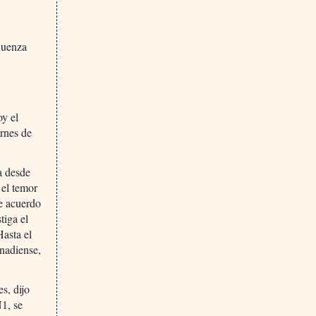
fluenza
oy el
ernes de
a desde
 el temor
de acuerdo
tiga el
Hasta el
anadiense,
s, dijo
N1, se