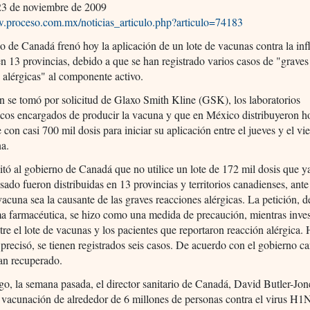
3 de noviembre de 2009
w.proceso.com.mx/noticias_articulo.php?articulo=74183
o de Canadá frenó hoy la aplicación de un lote de vacunas contra la in
13 provincias, debido a que se han registrado varios casos de "graves
 alérgicas" al componente activo.
n se tomó por solicitud de Glaxo Smith Kline (GSK), los laboratorios
cos encargados de producir la vacuna y que en México distribuyeron h
e con casi 700 mil dosis para iniciar su aplicación entre el jueves y el vi
na.
tó al gobierno de Canadá que no utilice un lote de 172 mil dosis que y
sado fueron distribuidas en 13 provincias y territorios canadienses, ante
vacuna sea la causante de las graves reacciones alérgicas. La petición, 
ma farmacéutica, se hizo como una medida de precaución, mientras inves
tre el lote de vacunas y los pacientes que reportaron reacción alérgica. 
recisó, se tienen registrados seis casos. De acuerdo con el gobierno c
an recuperado.
o, la semana pasada, el director sanitario de Canadá, David Butler-Jone
a vacunación de alrededor de 6 millones de personas contra el virus H1