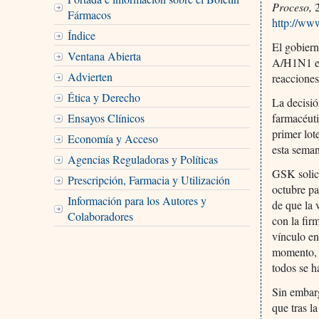
Proceso,
2
Fármacos
http://ww
Índice
El gobiern
Ventana Abierta
A/H1N1 en 
Advierten
reacciones
Ética y Derecho
La decisió
Ensayos Clínicos
farmacéuti
primer lot
Economía y Acceso
esta sema
Agencias Reguladoras y Políticas
GSK solici
Prescripción, Farmacia y Utilización
octubre pa
Información para los Autores y
de que la 
Colaboradores
con la fir
vínculo en
momento, p
todos se h
Sin embarg
que tras l