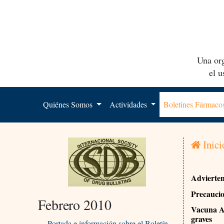
Una org
el 
Quiénes Somos
Actividades
Boletines Fármac
Inici
Advierte
Precauci
Febrero 2010
Vacuna AH
graves
Portada e información sobre el Boletín