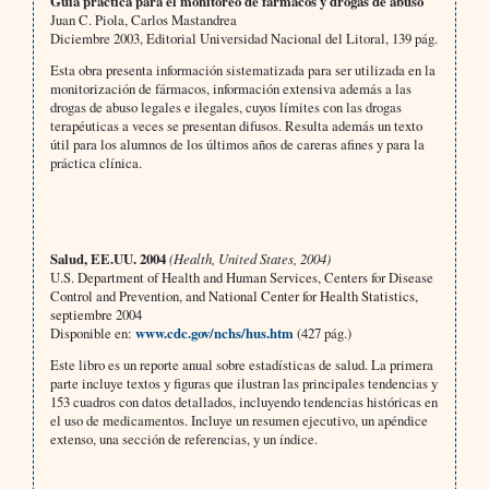
Guía práctica para el monitoreo de fármacos y drogas de abuso
Juan C. Piola, Carlos Mastandrea
Diciembre 2003, Editorial Universidad Nacional del Litoral, 139 pág.
Esta obra presenta información sistematizada para ser utilizada en la
monitorización de fármacos, información extensiva además a las
drogas de abuso legales e ilegales, cuyos límites con las drogas
terapéuticas a veces se presentan difusos. Resulta además un texto
útil para los alumnos de los últimos años de careras afines y para la
práctica clínica.
Salud, EE.UU. 2004
(Health, United States, 2004)
U.S. Department of Health and Human Services, Centers for Disease
Control and Prevention, and
National Center for Health Statistics,
septiembre
2004
Disponible en:
www.cdc.gov/nchs/hus.htm
(427 pág.)
Este libro es un reporte anual sobre estadísticas de salud. La primera
parte incluye textos y figuras que ilustran las principales tendencias y
153 cuadros con datos detallados, incluyendo tendencias históricas en
el uso de medicamentos. Incluye un resumen ejecutivo, un apéndice
extenso, una sección de referencias, y un índice.