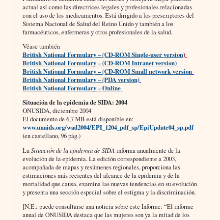
actual así como las directrices legales y profesionales relacionadas
con el uso de los medicamentos. Está dirigido a los prescriptores del
Sistema Nacional de Salud del Reino Unido y también a los
farmacéuticos, enfermeras y otros profesionales de la salud.
Véase también
British National Formulary – (CD-ROM Single-user version
)
British National Formulary – (CD-ROM Intranet version)
British National Formulary – (CD-ROM Small network version
British National Formulary – (PDA version)
British National Formulary – Online
Situación de la epidemia de SIDA: 2004
ONUSIDA, diciembre 2004
El documento de 6,7 MB está disponible en:
www.unaids.org/wad2004/EPI_1204_pdf_sp/EpiUpdate04_sp.pdf
(en castellano, 96 pág.)
La
Situación de la epidemia de SIDA
informa anualmente de la
evolución de la epidemia. La edición correspondiente a 2003,
acompañada de mapas y resúmenes regionales, proporciona las
estimaciones más recientes del alcance de la epidemia y de la
mortalidad que causa, examina las nuevas tendencias en su evolución
y presenta una sección especial sobre el estigma y la discriminación.
[N.E.: puede consultarse una noticia sobre este Informe: “El informe
anual de ONUSIDA destaca que las mujeres son ya la mitad de los