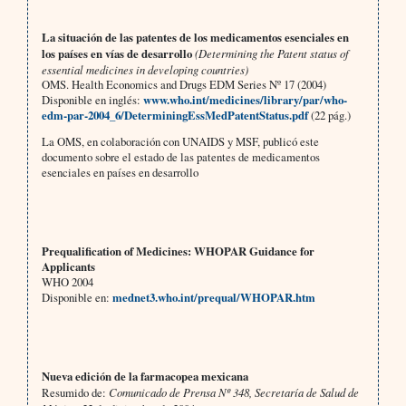
La situación de las patentes de los medicamentos esenciales en
los países en vías de desarrollo
(Determining the Patent status of
essential medicines in developing countries)
OMS. Health Economics and Drugs EDM Series Nº 17 (2004)
Disponible en inglés:
www.who.int/medicines/library/par/who-
edm-par-2004_6/DeterminingEssMedPatentStatus.pdf
(22 pág.)
La OMS, en colaboración con UNAIDS y MSF, publicó este
documento sobre el estado de las patentes de medicamentos
esenciales en países en desarrollo
Prequalification of Medicines: WHOPAR Guidance for
Applicants
WHO 2004
Disponible en:
mednet3.who.int/prequal/WHOPAR.htm
Nueva edición de la farmacopea mexicana
Resumido de:
Comunicado de Prensa Nº 348, Secretaría de Salud de