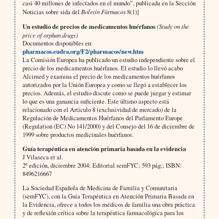
casi 40 millones de infectados en el mundo”, publicada en la Sección
Noticias sobre sida del
Boletín Fármacos
8(1)]
Un estudio de precios de medicamentos huérfanos
(Study on the
price of orphan drugs)
Documentos disponibles en:
pharmacos.eudra.org/F2/pharmacos/new.htm
La Comisión Europea ha publicado un estudio independiente sobre el
precio de los medicamentos huérfanos. El estudio lo llevó acabo
Alcimed y examina el precio de los medicamentos huérfanos
autorizados por la Unión Europea y como se llegó a establecer los
precios. Además, el estudio discute como se puede juzgar y estimar
lo que es una ganancia suficiente. Este último aspecto está
relacionado con el Artículo 8 (exclusividad de mercado) de la
Regulación de Medicamentos Huérfanos del Parlamento Europe
(Regulation (EC) No 141/2000) y del Consejo del 16 de diciembre de
1999 sobre productos medicinales huérfanos.
Guía terapéutica en atención primaria basada en la evidencia
J Vilaseca et al.
2º edición, diciembre 2004; Editorial semFYC; 593 pág.; ISBN:
8496216667
La Sociedad Española de Medicina de Familia y Comunitaria
(semFYC), con la Guía Terapéutica en Atención Primaria Basada en
la Evidencia, ofrece a todos los médicos de familia una obra práctica
y de reflexión crítica sobre la terapéutica farmacológica para los