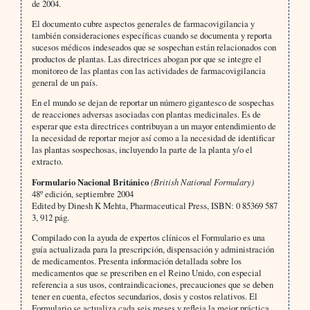
de 2004.
El documento cubre aspectos generales de farmacovigilancia y
también consideraciones específicas cuando se documenta y reporta
sucesos médicos indeseados que se sospechan están relacionados con
productos de plantas. Las directrices abogan por que se integre el
monitoreo de las plantas con las actividades de farmacovigilancia
general de un país.
En el mundo se dejan de reportar un número gigantesco de sospechas
de reacciones adversas asociadas con plantas medicinales. Es de
esperar que esta directrices contribuyan a un mayor entendimiento de
la necesidad de reportar mejor así como a la necesidad de identificar
las plantas sospechosas, incluyendo la parte de la planta y/o el
extracto.
Formulario Nacional Británico
(British National Formulary)
48º edición, septiembre 2004
Edited by Dinesh K Mehta,
Pharmaceutical Press, ISBN: 0 85369 587
3, 912 pág.
Compilado con la ayuda de expertos clínicos el Formulario es una
guía actualizada para la prescripción, dispensación y administración
de medicamentos. Presenta información detallada sobre los
medicamentos que se prescriben en el Reino Unido, con especial
referencia a sus usos, contraindicaciones, precauciones que se deben
tener en cuenta, efectos secundarios, dosis y costos relativos. El
Formulario se actualiza cada seis meses y refleja la mejor práctica