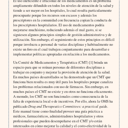
El uso ineficiente e irracional de los medicamentos es un problema
ampliamente difundido en todos los niveles de atención de la salud y
tiende a ser mayor en los hospitales, lo cual resulta particularmente
preocupante porque los recursos son escasos y además los
prescriptores en la comunidad con frecuencia copian la conducta de
los prescriptores hospitalarios. El uso de medicamentos podría
mejorarse muchísimo, reduciendo además el mal gasto, si se
siguiesen algunos principios simples de gestión administrativa y de
utilización. Sin embargo, el seguimiento de estos principios es difícil
porque involucra a personal de varias disciplinas y habitualmente no
existe un foro en el cual trabajen conjuntamente para desarrollar e
implementar políticas apropiadas en relación a los medicamentos.
Un Comité de Medicamentos y Terapéutica (CMT) [1] brinda un
espacio para que se reúnan personas de diferentes disciplinas a
trabajar en conjunto y mejorar la provisión de atención de la salud.
En muchos países desarrollados se ha demostrado que un CMT que
funciona bien resulta es muy útil para los hospitales porque canaliza
los problemas relacionados con uso de fármacos. Sin embargo, en
muchos países el CMT no existe y en otros no funciona eficazmente.
A menudo, los CMT no son funcionales como consecuencia de la
falta de experiencia local o de incentivos. Por ello, ahora la OMS ha
publicado
Drug and Therapeutics Committees: a practical guid
e.
Este manual tiene como finalidad proveer una guía práctica a
médicos, farmacéuticos, administradores hospitalarios y otros
profesionales que pueden desempeñarse en el CMT y/o están
interesados en cómo mejorar la calidad y el costo-efectividad de la