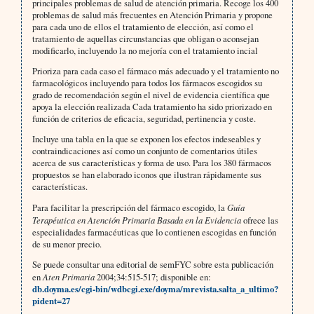
principales problemas de salud de atención primaria. Recoge los 400
problemas de salud más frecuentes en Atención Primaria y propone
para cada uno de ellos el tratamiento de elección, así como el
tratamiento de aquellas circunstancias que obligan o aconsejan
modificarlo, incluyendo la no mejoría con el tratamiento incial
Prioriza para cada caso el fármaco más adecuado y el tratamiento no
farmacológicos incluyendo para todos los fármacos escogidos su
grado de recomendación según el nivel de evidencia científica que
apoya la elección realizada Cada tratamiento ha sido priorizado en
función de criterios de eficacia, seguridad, pertinencia y coste.
Incluye una tabla en la que se exponen los efectos indeseables y
contraindicaciones así como un conjunto de comentarios útiles
acerca de sus características y forma de uso. Para los 380 fármacos
propuestos se han elaborado iconos que ilustran rápidamente sus
características.
Para facilitar la prescripción del fármaco escogido, la
Guía
Terapéutica en Atención Primaria Basada en la Evidencia
ofrece las
especialidades farmacéuticas que lo contienen escogidas en función
de su menor precio.
Se puede consultar una editorial de semFYC sobre esta publicación
en
Aten Primaria
2004;34:515-517; disponible en:
db.doyma.es/cgi-bin/wdbcgi.exe/doyma/mrevista.salta_a_ultimo?
pident=27