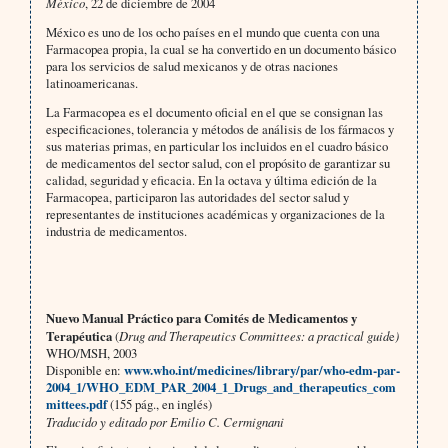
México
, 22 de diciembre de 2004
México es uno de los ocho países en el mundo que cuenta con una
Farmacopea propia, la cual se ha convertido en un documento básico
para los servicios de salud mexicanos y de otras naciones
latinoamericanas.
La Farmacopea es el documento oficial en el que se consignan las
especificaciones, tolerancia y métodos de análisis de los fármacos y
sus materias primas, en particular los incluidos en el cuadro básico
de medicamentos del sector salud, con el propósito de garantizar su
calidad, seguridad y eficacia. En la octava y última edición de la
Farmacopea, participaron las autoridades del sector salud y
representantes de instituciones académicas y organizaciones de la
industria de medicamentos.
Nuevo Manual Práctico para Comités de Medicamentos y
Terapéutica
(
Drug and Therapeutics Committees: a practical guid
e
)
WHO/MSH, 2003
Disponible en:
www.who.int/medicines/library/par/who-edm-par-
2004_1/WHO_EDM_PAR_2004_1_Drugs_and_therapeutics_com
mittees.pdf
(155 pág., en inglés)
Traducido y editado por Emilio C. Cermignani