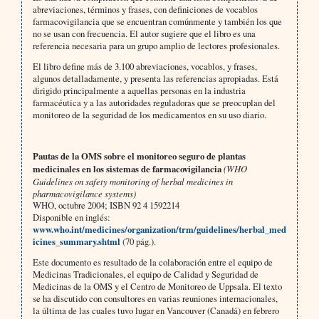
abreviaciones, términos y frases, con definiciones de vocablos
farmacovigilancia que se encuentran comúnmente y también los que
no se usan con frecuencia. El autor sugiere que el libro es una
referencia necesaria para un grupo amplio de lectores profesionales.
El libro define más de 3.100 abreviaciones, vocablos, y frases,
algunos detalladamente, y presenta las referencias apropiadas. Está
dirigido principalmente a aquellas personas en la industria
farmacéutica y a las autoridades reguladoras que se preocuplan del
monitoreo de la seguridad de los medicamentos en su uso diario.
Pautas de la OMS sobre el monitoreo seguro de plantas
medicinales en los sistemas de farmacovigilancia
(WHO
Guidelines on safety monitoring of herbal medicines in
pharmacovigilance systems)
WHO, octubre 2004; ISBN 92 4 1592214
Disponible en inglés:
www.who.int/medicines/organization/trm/guidelines/herbal_med
icines_summary.shtml
(70 pág.).
Este documento es resultado de la colaboración entre el equipo de
Medicinas Tradicionales, el equipo de Calidad y Seguridad de
Medicinas de la OMS y el Centro de Monitoreo de Uppsala. El texto
se ha discutido con consultores en varias reuniones internacionales,
la última de las cuales tuvo lugar en Vancouver (Canadá) en febrero