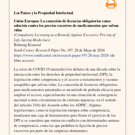
Los Países y la Propiedad Intelectual
Unión Europea: La concesión de licencias obligatorias como
solución contra los precios excesivos de medicamentos que salvan
vidas
(Compulsory Licensing as a Remedy Against Excessive Pricing of
Life-Saving Medicines)
Behrang Kianzad
South Center, Research Paper
No. 197, 28 de Mayo de 2024
https://www.southcentre.int/research-paper-197-28-may-2024/
(de
libre acceso)
La crisis de COVID-19 intensificó los debates de una década sobre la
interacción entre los derechos de propiedad intelectual (DPI), la
legislación sobre competencia y el acceso a tratamientos y vacunas
asequibles que salvan vidas. La concesión de licencias obligatorias
para medicamentos patentados es un método de probada eficacia para
ampliar el acceso, especialmente en una situación de «emergencia
nacional u otras circunstancias de extrema urgencia» en el sentido
del artículo 31(b) del Acuerdo sobre los ADPIC. Algunas
legislaciones, como la legislación europea sobre competencia,
mantienen una caja de herramientas para frenar el ejercicio de los
DPI si se considera que entran en conflicto con determinadas normas
de competencia, como las que prohíben la fijación de precios
excesivos por parte de las empresas dominantes.