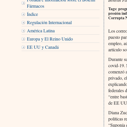
Fármacos
Tags: progr
presión ind
Índice
Corrupta N
Regulación Internacional
América Latina
Los correo
puesto par
Europa y El Reino Unido
empleo, aú
EE UU y Canadá
artículo s
Durante su
covid-19. 
comenzó a 
privado, e
explicando
federales 
“entre bas
de EE UU
Diana Zuck
políticas 
“Suponía q