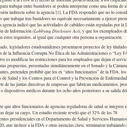
para trabajar entre bastidores se podría interpretar como una forma de a
esión indirecta sobre la agencia [1]. La FDA respondió que no lo consid
 que trabajar tras bastidores no equivale necesariamente a ejercer presi
 agencia indicó que las actividades de cabildeo están reguladas por la
ón de Información
(Lobbying Disclosure Act)
, y que los exempleados 
n estos requisitos, al igual que cualquier otra persona u organización.
ado, legisladores estadounidenses presentaron proyectos de ley titulad
n de la Influencia Corrupta No Ética de las Administraciones o “Ley 
ivo es modificar las restricciones para los empleados que dejan el servic
stas propuestas, presentadas simultáneamente en el Senado y la Cámara
ntes, pretenden prohibir que los ex “altos funcionarios” de la FDA, los 
s de Salud y los Centros para el Control y la Prevención de Enfermed
te de las juntas directivas de empresas que fabrican medicamentos, pro
 o dispositivos médicos durante los ocho años posteriores a su salida del
te que altos funcionarios de agencias reguladoras de salud se integren a
tras dejar su cargo. Un estudio reciente reveló que el 32% de los 78
ntos presidenciales en el Departamento de Salud y Servicios Humanos
0, que incluye a la FDA y otras agencias clave, terminaron trabajando 