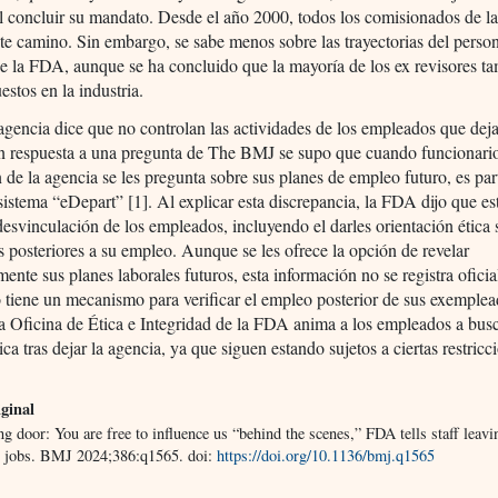
al concluir su mandato. Desde el año 2000, todos los comisionados de 
te camino. Sin embargo, se sabe menos sobre las trayectorias del perso
de la FDA, aunque se ha concluido que la mayoría de los ex revisores t
estos en la industria.
 agencia dice que no controlan las actividades de los empleados que deja
en respuesta a una pregunta de The BMJ se supo que cuando funcionario
de la agencia se les pregunta sobre sus planes de empleo futuro, es par
 sistema “eDepart” [1]. Al explicar esta discrepancia, la FDA dijo que es
a desvinculación de los empleados, incluyendo el darles orientación ética
s posteriores a su empleo. Aunque se les ofrece la opción de revelar
mente sus planes laborales futuros, esta información no se registra ofici
tiene un mecanismo para verificar el empleo posterior de sus exemplea
 Oficina de Ética e Integridad de la FDA anima a los empleados a bus
tica tras dejar la agencia, ya que siguen estando sujetos a ciertas restricc
ginal
g door: You are free to influence us “behind the scenes,” FDA tells staff leavi
y jobs. BMJ 2024;386:q1565. doi:
https://doi.org/10.1136/bmj.q1565