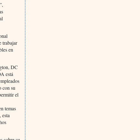
”,
as
al
onal
 trabajar
bles en
ington, DC
DA está
 empleados
o con su
ermitir el
 en temas
, esta
chos
s sobre su