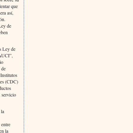
lentar que
era así,
ón.
 Ley de
deben
os Ley de
FAUCI”,
io
 de
Institutos
ades (CDC)
ductos
 servicio
 la
 entre
en la