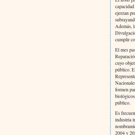
capacidad 
ejerzan pr
subrayando
Además, la
Divulgaci
cumplir co
El mes pas
Reparació
cuyo objet
público. E
Representa
Nacionale
formen par
biológicos
público.
Es frecuen
industria 
nombramie
2004 y 202