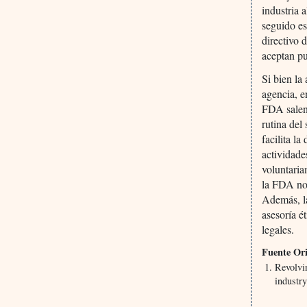
industria 
seguido es
directivo 
aceptan pu
Si bien la
agencia, 
FDA salen 
rutina del
facilita l
actividade
voluntaria
la FDA no 
Además, la
asesoría é
legales.
Fuente Ori
Revolvin
industr