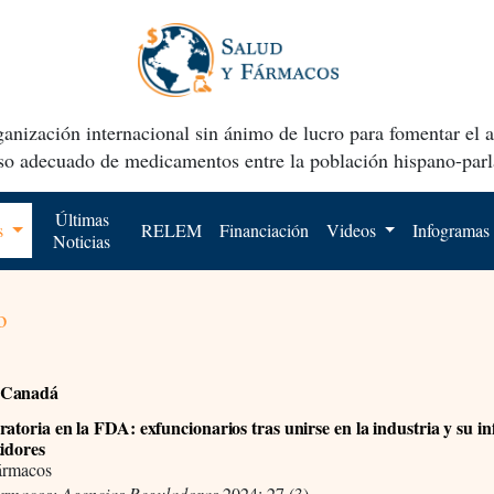
anización internacional sin ánimo de lucro para fomentar el 
uso adecuado de medicamentos entre la población hispano-parl
Últimas
os
RELEM
Financiación
Videos
Infogramas
Noticias
o
 Canadá
ratoria en la FDA: exfuncionarios tras unirse en la industria y su in
tidores
ármacos
ármacos: Agencias Reguladoras
2024; 27 (3)