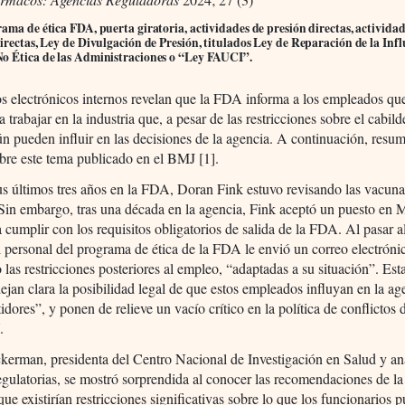
ama de ética FDA, puerta giratoria, actividades de presión directas, actividad
irectas, Ley de Divulgación de Presión, titulados Ley de Reparación de la Inf
o Ética de las Administraciones o “Ley FAUCI”.
s electrónicos internos revelan que la FDA informa a los empleados qu
a trabajar en la industria que, a pesar de las restricciones sobre el cabild
n pueden influir en las decisiones de la agencia. A continuación, res
obre este tema publicado en el BMJ [1].
s últimos tres años en la FDA, Doran Fink estuvo revisando las vacuna
Sin embargo, tras una década en la agencia, Fink aceptó un puesto en
cumplir con los requisitos obligatorios de salida de la FDA. Al pasar al
l personal del programa de ética de la FDA le envió un correo electróni
 las restricciones posteriores al empleo, “adaptadas a su situación”. Es
dejan clara la posibilidad legal de que estos empleados influyan en la ag
tidores”, y ponen de relieve un vacío crítico en la política de conflictos 
.
erman, presidenta del Centro Nacional de Investigación en Salud y ana
regulatorias, se mostró sorprendida al conocer las recomendaciones de 
ue existirían restricciones significativas sobre lo que los funcionarios 