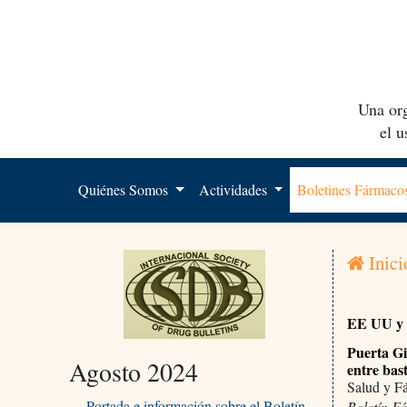
Una org
el 
Quiénes Somos
Actividades
Boletines Fármac
Inici
EE UU y
Puerta Gi
Agosto 2024
entre bas
Salud y F
Portada e información sobre el Boletín
Boletín F