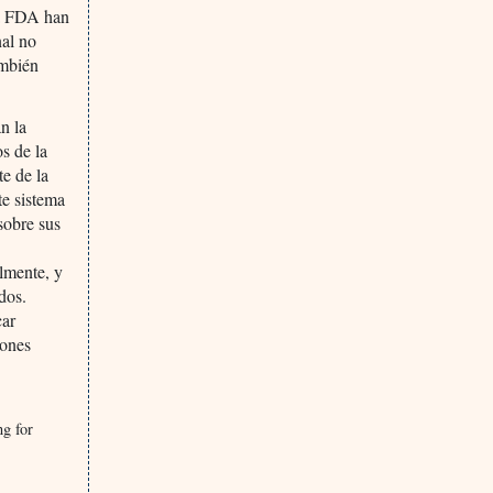
la FDA han
nal no
ambién
n la
s de la
te de la
te sistema
 sobre sus
almente, y
dos.
car
iones
ng for