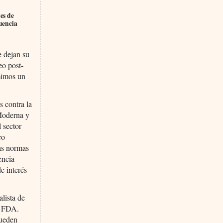
es de
luencia
e dejan su
eo post-
umimos un
s contra la
 Moderna y
 sector
co
tas normas
encia
de interés
lista de
la FDA.
pueden