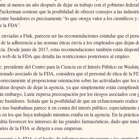
nte al menos un año después de dejar su trabajo con el gobierno federal
uckerman sostiene que la posibilidad de ofrecer consejos a las industri
entre bastidores es precisamente “lo que otorga valor a los científicos y 
de la FDA”.
 enviadas a Fink, parecen ser las recomendaciones estándar que el pers
de la adherencia a las normas éticas envía a los empleados que dejan de
cia. Desde junio de 2017, estas recomendaciones también están disponi
 web de la FDA que detalla las restricciones posteriores al empleo.
e, presidente del Centro para la Ciencia en el Interés Público en Wash
ionado asociado de la FDA, considera que el personal de ética de la F
orrectamente al proporcionar orientación sobre las actividades que los
lizar después de dejar la agencia, ya que simplemente están cumpliend
in embargo, Lurie expresa preocupación por los riesgos asociados con p
tre bastidores. Señala que la posibilidad de que un exfuncionario realice
s tras bambalinas parece ir en contra del interés público, especialmente
s en los que haya trabajado mientras estaba en la agencia. En la práctica
odría favorecer los intereses de las grandes farmacéuticas, dado que mu
rios de la FDA se dirigen a esas empresas.
eguntó a la FDA si el hecho de informar proactivamente a los empleado