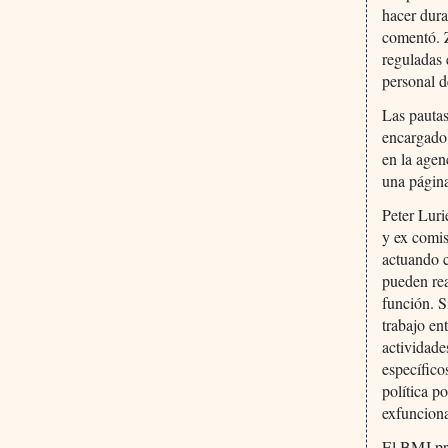
hacer dura
comentó. Z
reguladas 
personal 
Las pautas
encargado 
en la agen
una página
Peter Luri
y ex comis
actuando c
pueden rea
función. S
trabajo en
actividade
específico
política p
exfunciona
El BMJ pr