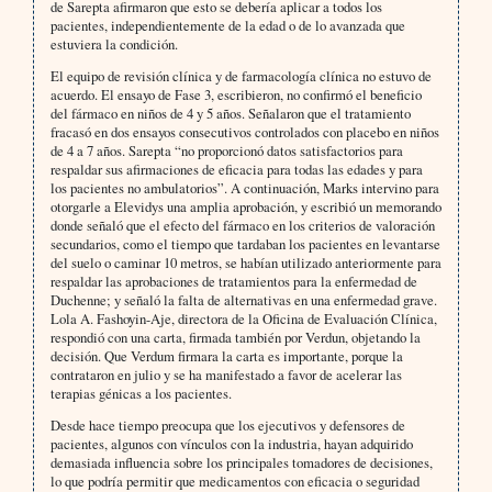
de Sarepta afirmaron que esto se debería aplicar a todos los
pacientes, independientemente de la edad o de lo avanzada que
estuviera la condición.
El equipo de revisión clínica y de farmacología clínica no estuvo de
acuerdo. El ensayo de Fase 3, escribieron, no confirmó el beneficio
del fármaco en niños de 4 y 5 años. Señalaron que el tratamiento
fracasó en dos ensayos consecutivos controlados con placebo en niños
de 4 a 7 años. Sarepta “no proporcionó datos satisfactorios para
respaldar sus afirmaciones de eficacia para todas las edades y para
los pacientes no ambulatorios”. A continuación, Marks intervino para
otorgarle a Elevidys una amplia aprobación, y escribió un memorando
donde señaló que el efecto del fármaco en los criterios de valoración
secundarios, como el tiempo que tardaban los pacientes en levantarse
del suelo o caminar 10 metros, se habían utilizado anteriormente para
respaldar las aprobaciones de tratamientos para la enfermedad de
Duchenne; y señaló la falta de alternativas en una enfermedad grave.
Lola A. Fashoyin-Aje, directora de la Oficina de Evaluación Clínica,
respondió con una carta, firmada también por Verdun, objetando la
decisión. Que Verdum firmara la carta es importante, porque la
contrataron en julio y se ha manifestado a favor de acelerar las
terapias génicas a los pacientes.
Desde hace tiempo preocupa que los ejecutivos y defensores de
pacientes, algunos con vínculos con la industria, hayan adquirido
demasiada influencia sobre los principales tomadores de decisiones,
lo que podría permitir que medicamentos con eficacia o seguridad