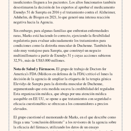
insuficientes lleguen a los pacientes. Los altos funcionarios también
desestimaron la decisión de los expertos al aprobar el medicamento
Exondys 51 de Sarepta en 2016 y el tratamiento contra el Alzheimer,
Aduhelm, de Biogen en 2021, lo que generó una intensa reacción
negativa hacia la Agencia.
Sin embargo, para algunas familias que enfrentan enfermedades
raras, Marks está haciendo lo correcto, ejerciendo la flexibilidad
regulatoria para evaluar adecuadamente los tratamientos para
condiciones como la distrofia muscular de Duchenne. También ha
sido muy ventajoso para Sarepta, que construyó un negocio
multimillonario a partir de Exondys 51 y cuyas acciones subieron
32,5%, más de US$3.000 millones.
Nota de Salud y Fármacos.
El grupo de trabajo de Doctors for
America’s FDA (Médicos en defensa de la FDA) criticó el lunes la
decisión de la agencia de ampliar la etiqueta de la terapia génica
Elevidys de Sarepta para la distrofia muscular de Duchenne,
argumentando que esta medida socava la credibilidad del regulador.
Esta organización médica, que aboga por una atención médica
asequible en EE UU, se opone a que tratamientos con seguridad o
eficacia cuestionables se ofrezcan a los consumidores a precios
elevados.
El grupo cuestionó el memorando de Marks, en el que describe como
llega a una “conclusión diferente” a los revisores de la agencia sobre
la eficacia del fármaco, utilizando los datos de un ensayo