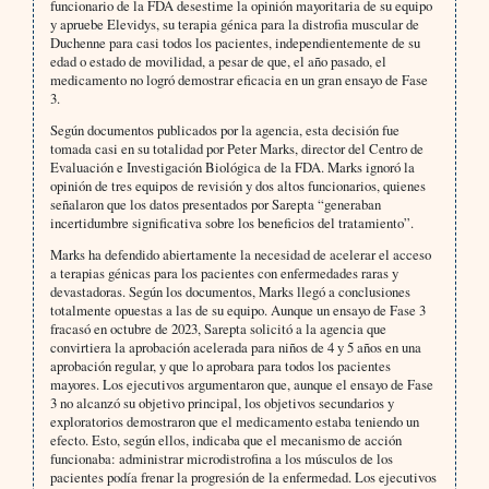
funcionario de la FDA desestime la opinión mayoritaria de su equipo
y apruebe Elevidys, su terapia génica para la distrofia muscular de
Duchenne para casi todos los pacientes, independientemente de su
edad o estado de movilidad, a pesar de que, el año pasado, el
medicamento no logró demostrar eficacia en un gran ensayo de Fase
3.
Según documentos publicados por la agencia, esta decisión fue
tomada casi en su totalidad por Peter Marks, director del Centro de
Evaluación e Investigación Biológica de la FDA. Marks ignoró la
opinión de tres equipos de revisión y dos altos funcionarios, quienes
señalaron que los datos presentados por Sarepta “generaban
incertidumbre significativa sobre los beneficios del tratamiento”.
Marks ha defendido abiertamente la necesidad de acelerar el acceso
a terapias génicas para los pacientes con enfermedades raras y
devastadoras. Según los documentos, Marks llegó a conclusiones
totalmente opuestas a las de su equipo. Aunque un ensayo de Fase 3
fracasó en octubre de 2023, Sarepta solicitó a la agencia que
convirtiera la aprobación acelerada para niños de 4 y 5 años en una
aprobación regular, y que lo aprobara para todos los pacientes
mayores. Los ejecutivos argumentaron que, aunque el ensayo de Fase
3 no alcanzó su objetivo principal, los objetivos secundarios y
exploratorios demostraron que el medicamento estaba teniendo un
efecto. Esto, según ellos, indicaba que el mecanismo de acción
funcionaba: administrar microdistrofina a los músculos de los
pacientes podía frenar la progresión de la enfermedad. Los ejecutivos