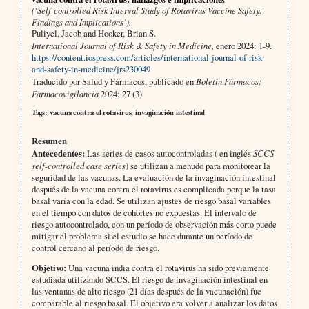
(‘Self-controlled Risk Interval Study of Rotavirus Vaccine Safety:
Findings and Implications’).
Puliyel, Jacob and Hooker, Brian S.
International Journal of Risk & Safety in Medicine,
enero 2024: 1-9.
https://content.iospress.com/articles/international-journal-of-risk-
and-safety-in-medicine/jrs230049
Traducido por Salud y Fármacos, publicado en
Boletín Fármacos:
Farmacovigilancia
2024; 27 (3)
Tags: vacuna contra el rotavirus, invaginación intestinal
Resumen
Antecedentes:
Las series de casos autocontroladas ( en inglés
SCCS
self-controlled case series
) se utilizan a menudo para monitorear la
seguridad de las vacunas. La evaluación de la invaginación intestinal
después de la vacuna contra el rotavirus es complicada porque la tasa
basal varía con la edad. Se utilizan ajustes de riesgo basal variables
en el tiempo con datos de cohortes no expuestas. El intervalo de
riesgo autocontrolado, con un período de observación más corto puede
mitigar el problema si el estudio se hace durante un período de
control cercano al período de riesgo.
Objetivo:
Una vacuna india contra el rotavirus ha sido previamente
estudiada utilizando SCCS. El riesgo de invaginación intestinal en
las ventanas de alto riesgo (21 días después de la vacunación) fue
comparable al riesgo basal. El objetivo era volver a analizar los datos