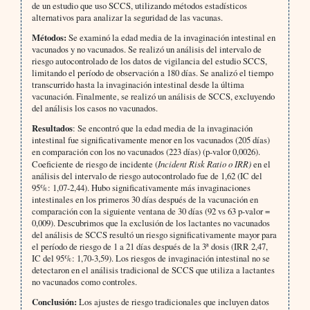
de un estudio que uso SCCS, utilizando métodos estadísticos
alternativos para analizar la seguridad de las vacunas.
Métodos:
Se examinó la edad media de la invaginación intestinal en
vacunados y no vacunados. Se realizó un análisis del intervalo de
riesgo autocontrolado de los datos de vigilancia del estudio SCCS,
limitando el período de observación a 180 días. Se analizó el tiempo
transcurrido hasta la invaginación intestinal desde la última
vacunación. Finalmente, se realizó un análisis de SCCS, excluyendo
del análisis los casos no vacunados.
Resultados
: Se encontró que la edad media de la invaginación
intestinal fue significativamente menor en los vacunados (205 días)
en comparación con los no vacunados (223 días) (p-valor 0,0026).
Coeficiente de riesgo de incidente (
Incident Risk Ratio o IRR)
en el
análisis del intervalo de riesgo autocontrolado fue de 1,62 (IC del
95%: 1,07-2,44). Hubo significativamente más invaginaciones
intestinales en los primeros 30 días después de la vacunación en
comparación con la siguiente ventana de 30 días (92 vs 63 p-valor =
0,009). Descubrimos que la exclusión de los lactantes no vacunados
del análisis de SCCS resultó un riesgo significativamente mayor para
el período de riesgo de 1 a 21 días después de la 3ª dosis (IRR 2,47,
IC del 95%: 1,70-3,59). Los riesgos de invaginación intestinal no se
detectaron en el análisis tradicional de SCCS que utiliza a lactantes
no vacunados como controles.
Conclusión:
Los ajustes de riesgo tradicionales que incluyen datos