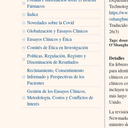
Fármacos
Technology
https://ww
Índice
oshaughne
Novedades sobre la Covid
Traducido
Globalización y Ensayos Clínicos
26(3)
Ensayos Clínicos y Ética
Tags: desce
O’Shaughn
Comités de Ética en Investigación
Políticas, Regulación, Registro y
Detalles
Diseminación de Resultados
En febrero
Reclutamiento, Consentimiento
para ident
Informado y Perspectivas de los
clínicos c
Pacientes
clínicos c
incluyen t
Gestión de los Ensayos Clínicos,
más largo 
Metodología, Costos y Conflictos de
Unido.
Interés
La revisió
Newmarket
ministro d