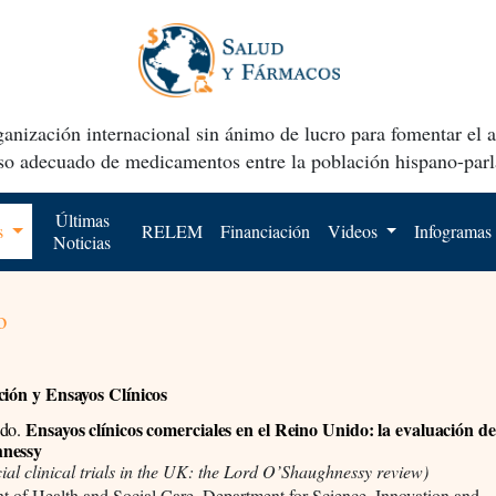
anización internacional sin ánimo de lucro para fomentar el 
uso adecuado de medicamentos entre la población hispano-parl
Últimas
os
RELEM
Financiación
Videos
Infogramas
Noticias
o
ción y Ensayos Clínicos
Ensayos clínicos comerciales en el Reino Unido: la evaluación d
do.
nessy
al clinical trials in the UK: the Lord O’Shaughnessy review)
t of Health and Social Care, Department for Science, Innovation and