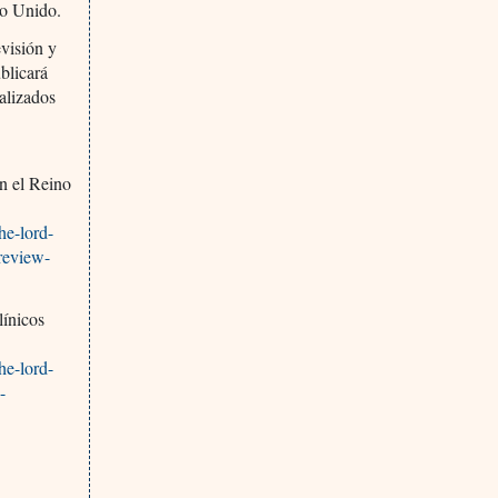
no Unido.
evisión y
blicará
alizados
en el Reino
he-lord-
review-
línicos
he-lord-
-