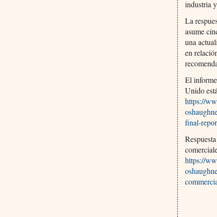
industria 
La respues
asume cinc
una actual
en relació
recomenda
El informe
Unido está
https://ww
oshaughnes
final-repor
Respuesta 
comerciale
https://ww
oshaughne
commercial