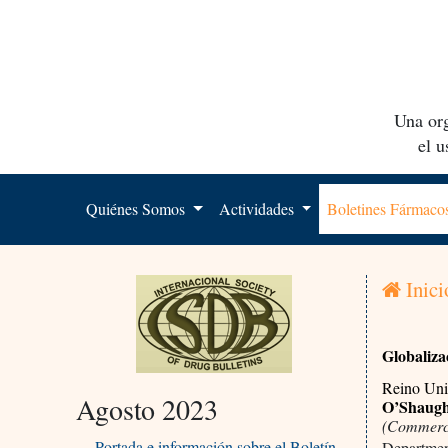
Una org
el 
Quiénes Somos
Actividades
Boletines Fármac
Inici
Globaliza
Reino Uni
Agosto 2023
O’Shaugh
(Commerci
Portada e información sobre el Boletín
Departmen