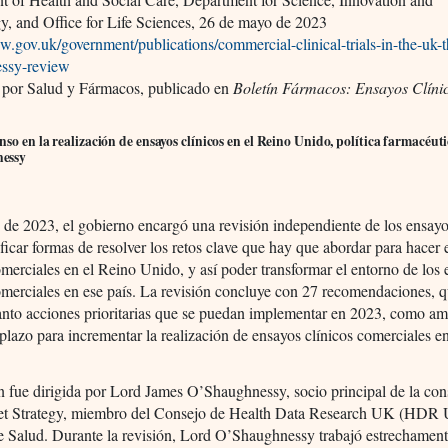
, and Office for Life Sciences, 26 de mayo de 2023
w.gov.uk/government/publications/commercial-clinical-trials-in-the-uk-t
ssy-review
 por Salud y Fármacos, publicado en
Boletín Fármacos: Ensayos Clíni
nso en la realización de ensayos clínicos en el Reino Unido, política farmacéut
essy
 de 2023, el gobierno encargó una revisión independiente de los ensayo
ificar formas de resolver los retos clave que hay que abordar para hacer
omerciales en el Reino Unido, y así poder transformar el entorno de los
omerciales en ese país. La revisión concluye con 27 recomendaciones, 
anto acciones prioritarias que se puedan implementar en 2023, como am
plazo para incrementar la realización de ensayos clínicos comerciales e
n fue dirigida por Lord James O’Shaughnessy, socio principal de la con
 Strategy, miembro del Consejo de Health Data Research UK (HDR 
e Salud. Durante la revisión, Lord O’Shaughnessy trabajó estrechament