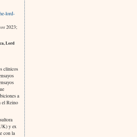
he-lord-
cos
2023;
ica, Lord
s clínicos
 ensayos
 ensayos
que
biciones a
n el Reino
sultora
UK) y ex
e con la