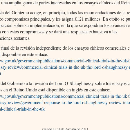
y una amplia gama de partes interesadas en los ensayos clínicos del Rei
ta del Gobierno acoge, en principio, todas las recomendaciones de la r
o compromisos principales, y les asigna £121 millones. En otoño se pu
ización sobre su implementación, en la que se expondrán los avances re
n con estos compromisos y se dará una respuesta exhaustiva a las
ciones restantes.
 final de la revisión independiente de los ensayos clínicos comerciales 
 disponible en este enlace:
w.gov.uk/government/publications/commercial-clinical-trials-in-the-uk-t
sy-review/commercial-clinical-trials-in-the-uk-the-lord-oshaughnessy-
t
del Gobierno a la revisión de Lord O’Shaughnessy sobre los ensayos c
s en el Reino Unido está disponible en inglés en este enlace:
w.gov.uk/government/publications/commercial-clinical-trials-in-the-uk-t
ssy-review/government-response-to-the-lord-oshaughnessy-review-into
-clinical-trials-in-the-uk
creado el 31 de Agosto de 2023