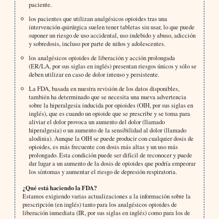
paciente.
los pacientes que utilizan analgésicos opioides tras una
intervención quirúrgica suelen tener tabletas sin usar, lo que puede
suponer un riesgo de uso accidental, uso indebido y abuso, adicción
y sobredosis, incluso por parte de niños y adolescentes.
los analgésicos opioides de liberación y acción prolongada
(ER/LA, por sus siglas en inglés) presentan riesgos únicos y sólo se
deben utilizar en caso de dolor intenso y persistente.
La FDA, basada en nuestra revisión de los datos disponibles,
también ha determinado que se necesita una nueva advertencia
sobre la hiperalgesia inducida por opioides (OIH, por sus siglas en
inglés), que es cuando un opioide que se prescribe y se toma para
aliviar el dolor provoca un aumento del dolor (llamado
hiperalgesia) o un aumento de la sensibilidad al dolor (llamado
alodinia). Aunque la OIH se puede producir con cualquier dosis de
opioides, es más frecuente con dosis más altas y un uso más
prolongado. Esta condición puede ser difícil de reconocer y puede
dar lugar a un aumento de la dosis de opioides que podría empeorar
los síntomas y aumentar el riesgo de depresión respiratoria.
¿Qué está haciendo la FDA?
Estamos exigiendo varias actualizaciones a la información sobre la
prescripción (en inglés) tanto para los analgésicos opioides de
liberación inmediata (IR, por sus siglas en inglés) como para los de