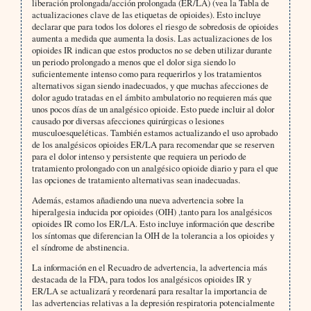
liberación prolongada/acción prolongada (ER/LA) (vea la Tabla de
actualizaciones clave de las etiquetas de opioides). Esto incluye
declarar que para todos los dolores el riesgo de sobredosis de opioides
aumenta a medida que aumenta la dosis. Las actualizaciones de los
opioides IR indican que estos productos no se deben utilizar durante
un periodo prolongado a menos que el dolor siga siendo lo
suficientemente intenso como para requerirlos y los tratamientos
alternativos sigan siendo inadecuados, y que muchas afecciones de
dolor agudo tratadas en el ámbito ambulatorio no requieren más que
unos pocos días de un analgésico opioide. Esto puede incluir al dolor
causado por diversas afecciones quirúrgicas o lesiones
musculoesqueléticas. También estamos actualizando el uso aprobado
de los analgésicos opioides ER/LA para recomendar que se reserven
para el dolor intenso y persistente que requiera un periodo de
tratamiento prolongado con un analgésico opioide diario y para el que
las opciones de tratamiento alternativas sean inadecuadas.
Además, estamos añadiendo una nueva advertencia sobre la
hiperalgesia inducida por opioides (OIH) ,tanto para los analgésicos
opioides IR como los ER/LA. Esto incluye información que describe
los síntomas que diferencian la OIH de la tolerancia a los opioides y
el síndrome de abstinencia.
La información en el Recuadro de advertencia, la advertencia más
destacada de la FDA, para todos los analgésicos opioides IR y
ER/LA se actualizará y reordenará para resaltar la importancia de
las advertencias relativas a la depresión respiratoria potencialmente