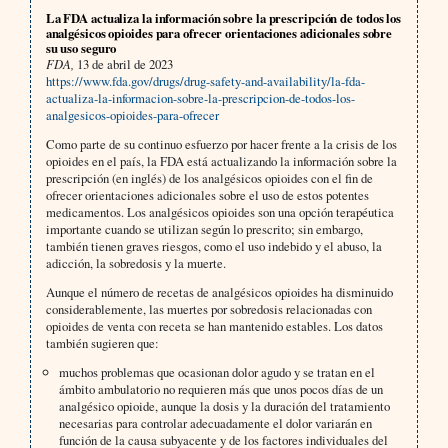
La FDA actualiza la información sobre la prescripción de todos los
analgésicos opioides para ofrecer orientaciones adicionales sobre
su uso seguro
FDA,
13 de abril de 2023
https://www.fda.gov/drugs/drug-safety-and-availability/la-fda-
actualiza-la-informacion-sobre-la-prescripcion-de-todos-los-
analgesicos-opioides-para-ofrecer
Como parte de su continuo esfuerzo por hacer frente a la crisis de los
opioides en el país, la FDA está actualizando la información sobre la
prescripción (en inglés) de los analgésicos opioides con el fin de
ofrecer orientaciones adicionales sobre el uso de estos potentes
medicamentos. Los analgésicos opioides son una opción terapéutica
importante cuando se utilizan según lo prescrito; sin embargo,
también tienen graves riesgos, como el uso indebido y el abuso, la
adicción, la sobredosis y la muerte.
Aunque el número de recetas de analgésicos opioides ha disminuido
considerablemente, las muertes por sobredosis relacionadas con
opioides de venta con receta se han mantenido estables. Los datos
también sugieren que:
muchos problemas que ocasionan dolor agudo y se tratan en el
ámbito ambulatorio no requieren más que unos pocos días de un
analgésico opioide, aunque la dosis y la duración del tratamiento
necesarias para controlar adecuadamente el dolor variarán en
función de la causa subyacente y de los factores individuales del