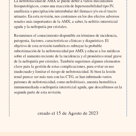
La nefrotoxicidad de AMX se puede deber a varios mecanismos
fisiopatológicos, como una reacción de hipersensibilidad tipo IV,
anafilaxia o precipitación intratubular del fármaco y/o en el tracto
urinario. En esta revisión, nos centramos en los dos efectos adversos
renales más importantes de la AMX, a saber, la nefritis intersticial
aguda y la nefropatía por cristales.
Resumimos el conocimiento disponible en términos de incidencia,
patogenia, factores, características clínicas y diagnóstico. El
objetivo de esta revisión también es subrayar la probable
subestimación de la nefrotoxicidad por AMX y educar a los médicos
sobre el aumento reciente de la incidencia y el pronóstico renal grave
de la nefropatía por cristales. También sugerimos algunos elementos
clave para la gestión de estas complicaciones, para evitar su uso
inadecuado y limitar el riesgo de nefrotoxicidad. Si bien la lesión
renal parece ser más rara con las CTG, se han informado varios
patrones de nefrotoxicidad, como nefrolitiasis, anemia hemolítica
inmunomediada o nefropatía intersticial aguda, que describimos en la
segunda parte de esta revisión.
creado el 15 de Agosto de 2023