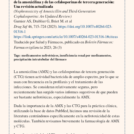
de la amoxicilina y de las cefalosporinas de tercera generación:
Una revisión actualizada
(Nephrotoxicity of Amoxicillin and Third-Generation
Cephalosporins: An Updated Review)
Garnier AS, Drablier G, Briet M. et al
Drug Saf
46, 715–724 (2023).
https://doi.org/10.1007/s40264-023-
01316-1
https://link.springer.com/article/10.1007/s40264-023-01316-1#citeas
Traducido por Salud y Fármacos, publicado en
Boletín Fármacos:
Farmacovigilancia
2023; 26 (3)
Tags: medicamentos nefrotóxicos, insuficiencia renal por medicamentos,
precipitación intratubular del fármaco
La amoxicilina (AMX) y las cefalosporinas de tercera generación
(CTG) tienen actividad bactericida de amplio espectro, por lo que se
usan con frecuencia en la profilaxis y el tratamiento de las
infecciones. Se consideran relativamente seguras, pero
recientemente han surgido varios informes sugestivos de que pueden
ser bastante nefrotóxicas, especialmente la AMX.
Dada la importancia de la AMX y las CTG para la práctica clínica,
utilizando la base de datos PubMed, hicimos una revisión de la
literatura centrándonos específicamente en la nefrotoxicidad de estas
moléculas. También revisamos brevemente la farmacología de AMX
y CTG.