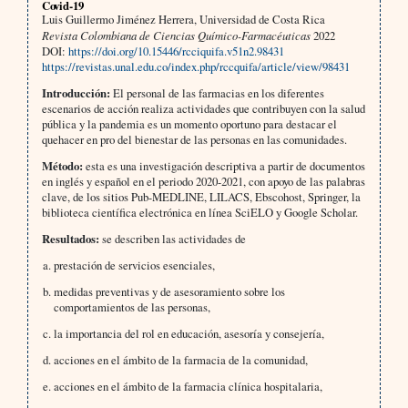
Covid-19
Luis Guillermo Jiménez Herrera, Universidad de Costa Rica
Revista Colombiana de Ciencias Químico-Farmacéuticas
2022
DOI:
https://doi.org/10.15446/rcciquifa.v51n2.98431
https://revistas.unal.edu.co/index.php/rccquifa/article/view/98431
Introducción:
El personal de las farmacias en los diferentes
escenarios de acción realiza actividades que contribuyen con la salud
pública y la pandemia es un momento oportuno para destacar el
quehacer en pro del bienestar de las personas en las comunidades.
Método:
esta es una investigación descriptiva a partir de documentos
en inglés y español en el periodo 2020-2021, con apoyo de las palabras
clave, de los sitios Pub-MEDLINE, LILACS, Ebscohost, Springer, la
biblioteca científica electrónica en línea SciELO y Google Scholar.
Resultados:
se describen las actividades de
prestación de servicios esenciales,
medidas preventivas y de asesoramiento sobre los
comportamientos de las personas,
la importancia del rol en educación, asesoría y consejería,
acciones en el ámbito de la farmacia de la comunidad,
acciones en el ámbito de la farmacia clínica hospitalaria,