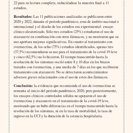
22 para su lectura completa, reduciéndose la muestra final a 11
estudios.
Resultados:
Las 11 publicaciones analizadas se publicaron entre
2020 y 2022, durante el periodo pandémico, eran de ámbito nacional e
internacional y el diseño de los estudios era experimental: ensayo
clínico aleatorizado. Sólo tres estudios (25%) estudiaron el uso de
atazanavir en combinación con otros fármacos, y no mostraron que su
uso aportara mejoras significativas. En cuanto al tratamiento con
ivermectina, de los ocho (75%) estudios identificados, apenas tres
(37,5%) recomendaron su uso para el tratamiento de la covid 19 leve
y cinco (62,5%) no lo hicieron. El tiempo transcurrido hasta la
resolución de los síntomas osciló entre 8 y 10 días en los brazos
tratados con ivermectina, y una media de 7 días en los que recibieron
tratamiento con atazanavir. No se detectaron acontecimientos
adversos graves relacionados con el uso de estos dos fármacos.
Conclusión:
la evidencia que recomienda el uso de ivermectina se
remonta al inicio del periodo pandémico, 2020, pero posteriormente,
los ensayos clínicos controlados sólidos no apoyaron el uso de
ivermectina y atazanavir en el tratamiento de la covid-19 leve,
mostrando que no hubo diferencias en el tiempo transcurrido hasta la
resolución de los síntomas, ni en la tasa de mortalidad, la tasa de
ingreso en la UCI y la duración de la estancia hospitalaria.