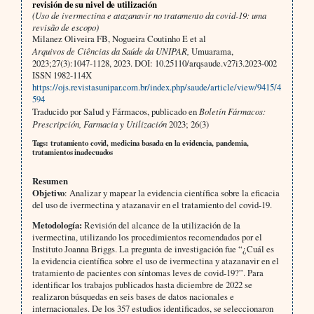
revisión de su nivel de utilización
(Uso de ivermectina e atazanavir no tratamento da covid-19: uma
revisão de escopo)
Milanez Oliveira FB, Nogueira Coutinho E et al
Arquivos de Ciências da Saúde da UNIPAR,
Umuarama,
2023;27(3):1047-1128, 2023. DOI: 10.25110/arqsaude.v27i3.2023-002
ISSN 1982-114X
https://ojs.revistasunipar.com.br/index.php/saude/article/view/9415/4
594
Traducido por Salud y Fármacos, publicado en
Boletín Fármacos:
Prescripción, Farmacia y Utilización
2023; 26(3)
Tags: tratamiento covid, medicina basada en la evidencia, pandemia,
tratamientos inadecuados
Resumen
Objetivo
: Analizar y mapear la evidencia científica sobre la eficacia
del uso de ivermectina y atazanavir en el tratamiento del covid-19.
Metodología:
Revisión del alcance de la utilización de la
ivermectina, utilizando los procedimientos recomendados por el
Instituto Joanna Briggs. La pregunta de investigación fue “¿Cuál es
la evidencia científica sobre el uso de ivermectina y atazanavir en el
tratamiento de pacientes con síntomas leves de covid-19?”. Para
identificar los trabajos publicados hasta diciembre de 2022 se
realizaron búsquedas en seis bases de datos nacionales e
internacionales. De los 357 estudios identificados, se seleccionaron