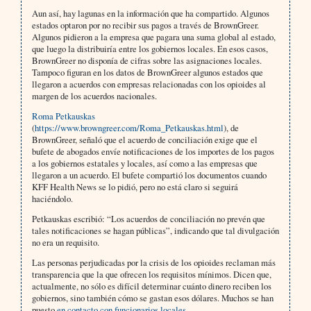
Aun así, hay lagunas en la información que ha compartido. Algunos
estados optaron por no recibir sus pagos a través de BrownGreer.
Algunos pidieron a la empresa que pagara una suma global al estado,
que luego la distribuiría entre los gobiernos locales. En esos casos,
BrownGreer no disponía de cifras sobre las asignaciones locales.
Tampoco figuran en los datos de BrownGreer algunos estados que
llegaron a acuerdos con empresas relacionadas con los opioides al
margen de los acuerdos nacionales.
Roma Petkauskas
(
https://www.browngreer.com/Roma_Petkauskas.html
), de
BrownGreer, señaló que el acuerdo de conciliación exige que el
bufete de abogados envíe notificaciones de los importes de los pagos
a los gobiernos estatales y locales, así como a las empresas que
llegaron a un acuerdo. El bufete compartió los documentos cuando
KFF Health News se lo pidió, pero no está claro si seguirá
haciéndolo.
Petkauskas escribió: “Los acuerdos de conciliación no prevén que
tales notificaciones se hagan públicas”, indicando que tal divulgación
no era un requisito.
Las personas perjudicadas por la crisis de los opioides reclaman más
transparencia que la que ofrecen los requisitos mínimos. Dicen que,
actualmente, no sólo es difícil determinar cuánto dinero reciben los
gobiernos, sino también cómo se gastan esos dólares. Muchos se han
puesto
en contacto con funcionarios locales