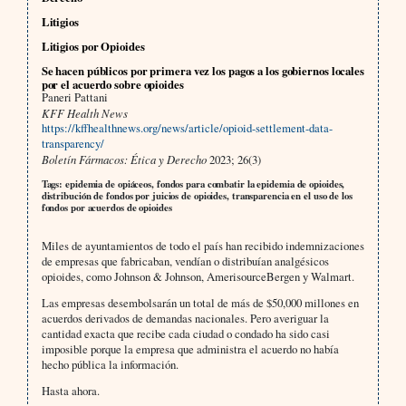
Litigios
Litigios por Opioides
Se hacen públicos por primera vez los pagos a los gobiernos locales
por el acuerdo sobre opioides
Paneri Pattani
KFF Health News
https://kffhealthnews.org/news/article/opioid-settlement-data-
transparency/
Boletín Fármacos: Ética y Derecho
2023; 26(3)
Tags: epidemia de opiáceos, fondos para combatir la epidemia de opioides,
distribución de fondos por juicios de opioides, transparencia en el uso de los
fondos por acuerdos de opioides
Miles de ayuntamientos de todo el país han recibido indemnizaciones
de empresas que fabricaban, vendían o distribuían analgésicos
opioides, como Johnson & Johnson, AmerisourceBergen y Walmart.
Las empresas desembolsarán un total de más de $50,000 millones en
acuerdos derivados de demandas nacionales. Pero averiguar la
cantidad exacta que recibe cada ciudad o condado ha sido casi
imposible porque la empresa que administra el acuerdo no había
hecho pública la información.
Hasta ahora.