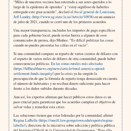
“Miles de nuestros vecinos han enterrado a sus seres queridos a lo
largo de la epidemia de opioides” y “estoy orgulloso de haberles
entregado este gran acuerdo”, declaró el
fiscal general de Louisiana,
Jeff Landry,
(
http://www.ag.state.la.us/Article/10938
) en un anuncio
de julio de 2021, cuando se cerró uno de los primeros acuerdos.
Una mayor transparencia, incluidos los importes de pago específicos
para cada gobierno local, puede restar fuerza a algunos de esos
comunicados de prensa, dijo Minhee. “Es difícil politizar las cosas
cuando no puedes presentar las cifras en el vacío”.
Si una comunidad compara su reparto de varios cientos de dólares con
el reparto de varios miles de dólares de otra comunidad, puede haber
consecuencias políticas.
En las zonas rurales más afectadas
(
https://kffhealthnews.org/news/article/rural-america-opioid-
settlement-funds-inequity/
) por la crisis ya ha surgido la
preocupación de que la fórmula de reparto tenga demasiado en cuenta
el número de habitantes y no reciban dinero suficiente para hacer
frente a los daños sufridos durante décadas.
Aun así, los expertos afirman que hacer públicos estos datos es un
paso crucial para garantizar que los acuerdos cumplan el objetivo de
salvar vidas y remediar esta crisis.
Las soluciones tienen que estar lideradas por la comunidad, afirmó
Regina LaBelle
(
https://oneill.law.georgetown.edu/experts/regina-
labelle/
), directora de la iniciativa sobre adicción y política pública
del Instituto O’Neill de la Universidad de Georgetown. “Para ello,