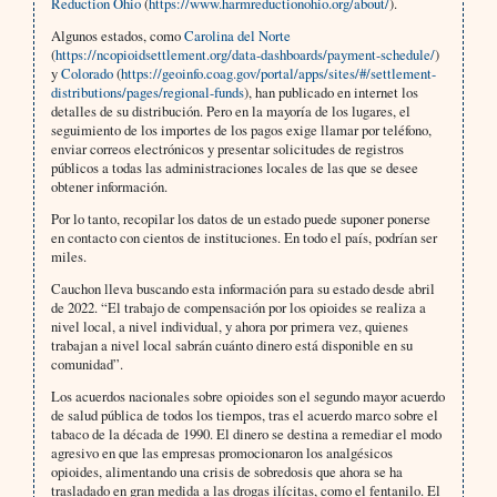
Reduction Ohio
(
https://www.harmreductionohio.org/about/
).
Algunos estados, como
Carolina del Norte
(
https://ncopioidsettlement.org/data-dashboards/payment-schedule/
)
y
Colorado
(
https://geoinfo.coag.gov/portal/apps/sites/#/settlement-
distributions/pages/regional-funds
), han publicado en internet los
detalles de su distribución. Pero en la mayoría de los lugares, el
seguimiento de los importes de los pagos exige llamar por teléfono,
enviar correos electrónicos y presentar solicitudes de registros
públicos a todas las administraciones locales de las que se desee
obtener información.
Por lo tanto, recopilar los datos de un estado puede suponer ponerse
en contacto con cientos de instituciones. En todo el país, podrían ser
miles.
Cauchon lleva buscando esta información para su estado desde abril
de 2022. “El trabajo de compensación por los opioides se realiza a
nivel local, a nivel individual, y ahora por primera vez, quienes
trabajan a nivel local sabrán cuánto dinero está disponible en su
comunidad”.
Los acuerdos nacionales sobre opioides son el segundo mayor acuerdo
de salud pública de todos los tiempos, tras el acuerdo marco sobre el
tabaco de la década de 1990. El dinero se destina a remediar el modo
agresivo en que las empresas promocionaron los analgésicos
opioides, alimentando una crisis de sobredosis que ahora se ha
trasladado en gran medida a las drogas ilícitas, como el fentanilo. El