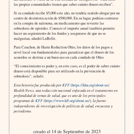
las propias comunidades tienen que saber cuánto dinero reciben”.
Si su condado recibe $5,000 este año, no tendría sentido abogar por un
centro de desintoxicación de $500,000. En su lugar, podrían centrarse
en la compra de naloxona, un medicamento que revierte las
sobredosis de opioides. Conocer el importe anual también permite
hacer un seguimiento de los fondos y asegurarse de que no se
malgastan, añadió LaBelle.
Para Cauchon, de Harm Reduction Ohio, los datos de los pagos a
nivel local son fundamentales para garantizar que el dinero de los
acuerdos se destina a un buen uso en cada condado de Ohio.
“El conocimiento es poder y, en este caso, es el poder de saber cuánto
dinero está disponible para ser utilizado en la prevención de
sobredosis”, señaló.
Esta historia fue producida por
KFF
(
https://khn.org/about-us
)
Health News, una redacción nacional enfocada en el tratamiento en
profundidad de temas de salud, que es uno de los principales
programas de
KFF
(
https://www.kff.org/about-us/
)
, la fuente
independiente de investigación de políticas de salud, encuestas y
periodismo.
creado el 14 de Septiembre de 2023