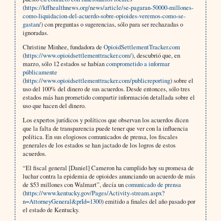
(
https://kffhealthnews.org/news/article/se-pagaran-50000-millones-
como-liquidacion-del-acuerdo-sobre-opioides-veremos-como-se-
gastan/
) con preguntas o sugerencias, sólo para ser rechazadas o
ignoradas.
Christine Minhee, fundadora de
OpioidSettlementTracker.com
(
https://www.opioidsettlementtracker.com/
), descubrió que, en
marzo, sólo 12 estados se habían
comprometido a informar
públicamente
(
https://www.opioidsettlementtracker.com/publicreporting
) sobre el
uso del 100% del dinero de sus acuerdos. Desde entonces, sólo tres
estados más han prometido compartir información detallada sobre el
uso que hacen del dinero.
Los expertos jurídicos y políticos que observan los acuerdos dicen
que la falta de transparencia puede tener que ver con la influencia
política. En sus elogiosos comunicados de prensa, los fiscales
generales de los estados se han jactado de los logros de estos
acuerdos.
“El fiscal general [Daniel] Cameron ha cumplido hoy su promesa de
luchar contra la epidemia de opioides anunciando un acuerdo de más
de $53 millones con Walmart”, decía un
comunicado de prensa
(
https://www.kentucky.gov/Pages/Activity-stream.aspx?
n=AttorneyGeneral&prId=1300
) emitido a finales del año pasado por
el estado de Kentucky.