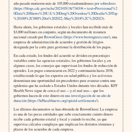
año pasado murieron más de 105,000 estadounidenses
por sobredosis
(
https://blogs.cdc.gov/nchs/2023/05/18/7365/#:~:text=Provisional%2
0Data%20Shows%20U.S.%20Drug%20Overdose%20Deaths%20Top
%20100%2C000%20in%202022,-May%2018%2C%202023
).
Hasta ahora, los gobiernos estatales y locales han recibido más de
$3,000 millones en conjunto, según un documento de resumen
nacional creado por
BrownGreer
(
https://www.browngreer.com/
), una
empresa de administración de acuerdos y gestión de litigios
designada por la corte para gestionar la distribución de los pagos.
En cada estado, los fondos del acuerdo se dividen en porcentajes
variables entre las agencias estatales, los gobiernos locales y, en
algunos casos, los consejos que supervisan los fondos de reducción de
opioides. Los pagos comenzaron en 2022 y continuarán hasta 2038,
estableciendo lo que los expertos en salud pública y los activistas
denominan una oportunidad sin precedentes para avanzar contra una
epidemia que ha asolado a Estados Unidos durante tres décadas. KFF
Health News sigue de cerca el uso —y el mal uso— que los
gobiernos hacen de este dinero en
una investigación de un año de
duración
(
https://kffhealthnews.org/opioid-settlements/
).
Los últimos documentos se han obtenido de BrownGreer. La empresa
es una de las pocas entidades que sabe exactamente cuánto dinero
recibe cada gobierno estatal y local y cuándo lo recibe, ya que
supervisa cálculos complejos que implican los distintos términos y
plazos de los acuerdos de cada empresa.