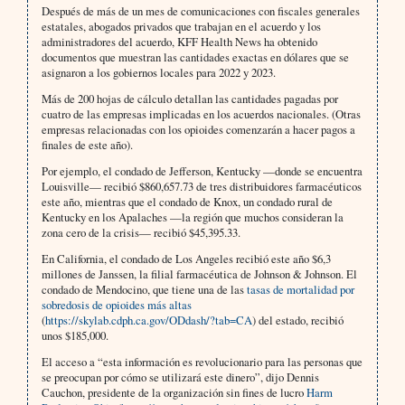
Después de más de un mes de comunicaciones con fiscales generales
estatales, abogados privados que trabajan en el acuerdo y los
administradores del acuerdo, KFF Health News ha obtenido
documentos que muestran las cantidades exactas en dólares que se
asignaron a los gobiernos locales para 2022 y 2023.
Más de 200 hojas de cálculo detallan las cantidades pagadas por
cuatro de las empresas implicadas en los acuerdos nacionales. (Otras
empresas relacionadas con los opioides comenzarán a hacer pagos a
finales de este año).
Por ejemplo, el condado de Jefferson, Kentucky —donde se encuentra
Louisville— recibió $860,657.73 de tres distribuidores farmacéuticos
este año, mientras que el condado de Knox, un condado rural de
Kentucky en los Apalaches —la región que muchos consideran la
zona cero de la crisis— recibió $45,395.33.
En California, el condado de Los Angeles recibió este año $6,3
millones de Janssen, la filial farmacéutica de Johnson & Johnson. El
condado de Mendocino, que tiene una de las
tasas de mortalidad por
sobredosis de opioides más altas
(
https://skylab.cdph.ca.gov/ODdash/?tab=CA
) del estado, recibió
unos $185,000.
El acceso a “esta información es revolucionario para las personas que
se preocupan por cómo se utilizará este dinero”, dijo Dennis
Cauchon, presidente de la organización sin fines de lucro
Harm