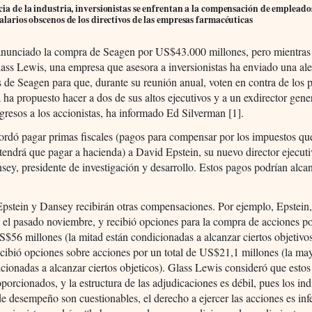
cia de la industria, inversionistas se enfrentan a la compensación de empleados
salarios obscenos de los directivos de las empresas farmacéuticas
 anunciado la compra de Seagen por US$43.000 millones, pero mientras
ass Lewis, una empresa que asesora a inversionistas ha enviado una aler
s de Seagen para que, durante su reunión anual, voten en contra de los
 ha propuesto hacer a dos de sus altos ejecutivos y a un exdirector gene
ngresos a los accionistas, ha informado Ed Silverman [1].
rdó pagar primas fiscales (pagos para compensar por los impuestos que
endrá que pagar a hacienda) a David Epstein, su nuevo director ejecuti
ey, presidente de investigación y desarrollo. Estos pagos podrían alc
pstein y Dansey recibirán otras compensaciones. Por ejemplo, Epstein,
 el pasado noviembre, y recibió opciones para la compra de acciones po
$56 millones (la mitad están condicionadas a alcanzar ciertos objetivo
cibió opciones sobre acciones por un total de US$21,1 millones (la ma
icionadas a alcanzar ciertos objeticos). Glass Lewis consideró que esto
porcionados, y la estructura de las adjudicaciones es débil, pues los in
de desempeño son cuestionables, el derecho a ejercer las acciones es inf