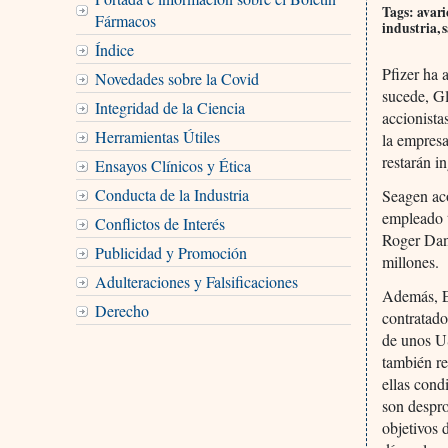
Tags: avari
Fármacos
industria, 
Índice
Pfizer ha
Novedades sobre la Covid
sucede, Gl
Integridad de la Ciencia
accionista
Herramientas Útiles
la empresa
restarán i
Ensayos Clínicos y Ética
Conducta de la Industria
Seagen aco
empleado t
Conflictos de Interés
Roger Dans
Publicidad y Promoción
millones.
Adulteraciones y Falsificaciones
Además, E
Derecho
contratado
de unos US
también re
ellas cond
son despro
objetivos 