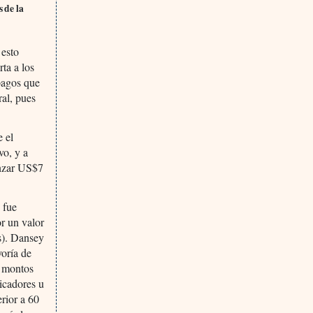
 de la
 esto
ta a los
 pagos que
ral, pues
 el
vo, y a
anzar US$7
 fue
r un valor
s). Dansey
yoría de
s montos
dicadores u
erior a 60