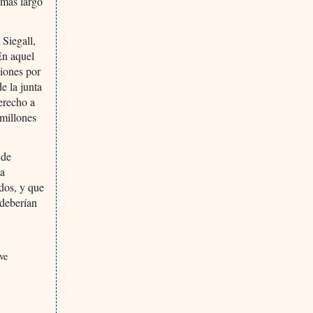
 más largo
 Siegall,
En aquel
ciones por
e la junta
derecho a
millones
 de
la
ados, y que
 deberían
ve