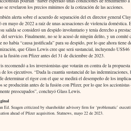
 accionistas podrían “haber esperado unas condiciones de rendimiento a
no se revelaron los precios mínimos de la cotización de las acciones.
mbién alerta sobre el acuerdo de separación del ex director general Clay
ó en mayo de 2022 a raíz de unas acusaciones de violencia doméstica. 
u salida se consideró un despido involuntario y tenía derecho a presta
 del servicio. Finalmente, no se le acusó de ningún delito, y un comité d
e no había “causa justificada” para su despido, por lo que ahora tiene 
nización, que Glass Lewis cree que será sustancial, incluyendo US$46 
túa la fusión con Pfizer antes del 31 de diciembre de 2023.
s recomendó a los inversionistas que votarán en contra de la propuesta
n de los ejecutivos. “Dada la cuantía sustancial de las indemnizaciones, 
 de determinar el rigor con el que se medirá el desempeño de los implic
os se producirán antes de la fusión con Pfizer, por lo que los accionistas
iamente preocupados”, concluyó Glass Lewis.
ginal
n Ed. Seagen criticized by shareholder advisory firm for ‘problematic’ executi
ation ahead of Pfizer acquisition. Statnews, mayo 22 de 2023.