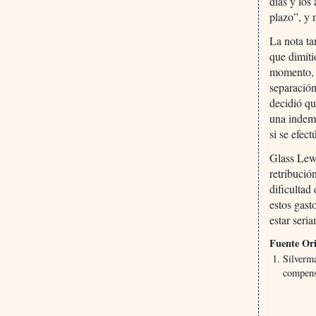
días y los
plazo”, y 
La nota ta
que dimiti
momento, s
separación
decidió qu
una indem
si se efec
Glass Lewi
retribució
dificultad
estos gast
estar ser
Fuente Ori
Silverma
compens