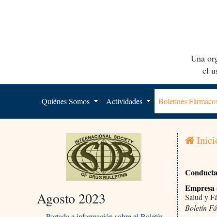
Una org
el 
Quiénes Somos
Actividades
Boletines Fármac
Inici
Conducta 
Empresa q
Agosto 2023
Salud y F
Boletín F
Portada e información sobre el Boletín