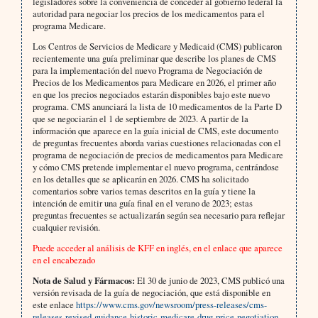
legisladores sobre la conveniencia de conceder al gobierno federal la
autoridad para negociar los precios de los medicamentos para el
programa Medicare.
Los Centros de Servicios de Medicare y Medicaid (CMS) publicaron
recientemente una guía preliminar que describe los planes de CMS
para la implementación del nuevo Programa de Negociación de
Precios de los Medicamentos para Medicare en 2026, el primer año
en que los precios negociados estarán disponibles bajo este nuevo
programa. CMS anunciará la lista de 10 medicamentos de la Parte D
que se negociarán el 1 de septiembre de 2023. A partir de la
información que aparece en la guía inicial de CMS, este documento
de preguntas frecuentes aborda varias cuestiones relacionadas con el
programa de negociación de precios de medicamentos para Medicare
y cómo CMS pretende implementar el nuevo programa, centrándose
en los detalles que se aplicarán en 2026. CMS ha solicitado
comentarios sobre varios temas descritos en la guía y tiene la
intención de emitir una guía final en el verano de 2023; estas
preguntas frecuentes se actualizarán según sea necesario para reflejar
cualquier revisión.
Puede acceder al análisis de KFF en inglés, en el enlace que aparece
en el encabezado
Nota de Salud y Fármacos:
El 30 de junio de 2023, CMS publicó una
versión revisada de la guía de negociación, que está disponible en
este enlace
https://www.cms.gov/newsroom/press-releases/cms-
releases-revised-guidance-historic-medicare-drug-price-negotiation-