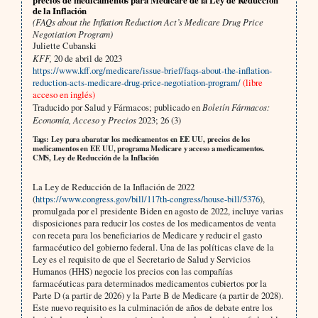
de la Inflación
(FAQs about the Inflation Reduction Act’s Medicare Drug Price
Negotiation Program)
Juliette Cubanski
KFF,
20 de abril de 2023
https://www.kff.org/medicare/issue-brief/faqs-about-the-inflation-
reduction-acts-medicare-drug-price-negotiation-program/
(libre
acceso en inglés)
Traducido por Salud y Fármacos; publicado en
Boletín Fármacos:
Economía, Acceso y Precios
2023; 26 (3)
Tags: Ley para abaratar los medicamentos en EE UU, precios de los
medicamentos en EE UU, programa Medicare y acceso a medicamentos.
CMS, Ley de Reducción de la Inflación
La Ley de Reducción de la Inflación de 2022
(
https://www.congress.gov/bill/117th-congress/house-bill/5376
),
promulgada por el presidente Biden en agosto de 2022, incluye varias
disposiciones para reducir los costes de los medicamentos de venta
con receta para los beneficiarios de Medicare y reducir el gasto
farmacéutico del gobierno federal. Una de las políticas clave de la
Ley es el requisito de que el Secretario de Salud y Servicios
Humanos (HHS) negocie los precios con las compañías
farmacéuticas para determinados medicamentos cubiertos por la
Parte D (a partir de 2026) y la Parte B de Medicare (a partir de 2028).
Este nuevo requisito es la culminación de años de debate entre los