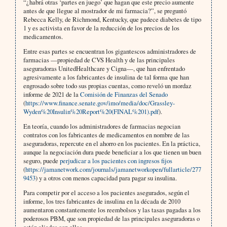
“¿habrá otras ‘partes en juego’ que hagan que este precio aumente
antes de que llegue al mostrador de mi farmacia?”, se preguntó
Rebecca Kelly, de Richmond, Kentucky, que padece diabetes de tipo
1 y es activista en favor de la reducción de los precios de los
medicamentos.
Entre esas partes se encuentran los gigantescos administradores de
farmacias —propiedad de CVS Health y de las principales
aseguradoras UnitedHealthcare y Cigna—, que han enfrentado
agresivamente a los fabricantes de insulina de tal forma que han
engrosado sobre todo sus propias cuentas, como reveló un mordaz
informe de 2021 de la
Comisión de Finanzas del Senado
(
https://www.finance.senate.gov/imo/media/doc/Grassley-
Wyden%20Insulin%20Report%20(FINAL%201).pdf
).
En teoría, cuando los administradores de farmacias negocian
contratos con los fabricantes de medicamentos en nombre de las
aseguradoras, repercute en el ahorro en los pacientes. En la práctica,
aunque la negociación dura puede beneficiar a los que tienen un buen
seguro, puede
perjudicar a los pacientes con ingresos fijos
(
https://jamanetwork.com/journals/jamanetworkopen/fullarticle/277
9453
) y a otros con menos capacidad para pagar su insulina.
Para competir por el acceso a los pacientes asegurados, según el
informe, los tres fabricantes de insulina en la década de 2010
aumentaron constantemente los reembolsos y las tasas pagadas a los
poderosos PBM, que son propiedad de las principales aseguradoras o
están aliados con ellas.