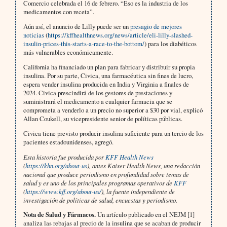
Comercio celebrada el 16 de febrero. “Eso es la industria de los
medicamentos con receta”.
Aún así, el anuncio de Lilly puede ser un
presagio de mejores
noticias
(
https://kffhealthnews.org/news/article/eli-lilly-slashed-
insulin-prices-this-starts-a-race-to-the-bottom/
) para los diabéticos
más vulnerables económicamente.
California
ha financiado un plan para fabricar y distribuir su propia
insulina. Por su parte, Civica, una farmacéutica sin fines de lucro,
espera vender insulina producida en India y Virginia a finales de
2024. Civica prescindirá de los gestores de prestaciones y
suministrará el medicamento a cualquier farmacia que se
comprometa a venderlo a un precio no superior a $30 por vial, explicó
Allan Coukell, su vicepresidente senior de políticas públicas.
Civica tiene previsto producir insulina suficiente para un tercio de los
pacientes estadounidenses, agregó.
Esta historia fue producida por
KFF Health News
(
https://khn.org/about-us
), antes Kaiser Health News, una redacción
nacional que produce periodismo en profundidad sobre temas de
salud y es uno de los principales programas operativos de
KFF
(
https://www.kff.org/about-us/
), la fuente independiente de
investigación de políticas de salud, encuestas y periodismo.
Nota de Salud y Fármacos.
Un artículo publicado en el NEJM [1]
analiza las rebajas al precio de la insulina que se acaban de producir