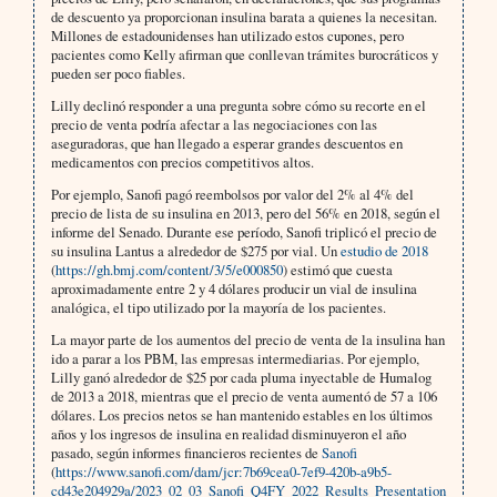
de descuento ya proporcionan insulina barata a quienes la necesitan.
Millones de estadounidenses han utilizado estos cupones, pero
pacientes como Kelly afirman que conllevan trámites burocráticos y
pueden ser poco fiables.
Lilly declinó responder a una pregunta sobre cómo su recorte en el
precio de venta podría afectar a las negociaciones con las
aseguradoras, que han llegado a esperar grandes descuentos en
medicamentos con precios competitivos altos.
Por ejemplo, Sanofi pagó reembolsos por valor del 2% al 4% del
precio de lista de su insulina en 2013, pero del 56% en 2018, según el
informe del Senado. Durante ese período, Sanofi triplicó el precio de
su insulina Lantus a alrededor de $275 por vial. Un
estudio de 2018
(
https://gh.bmj.com/content/3/5/e000850
) estimó que cuesta
aproximadamente entre 2 y 4 dólares producir un vial de insulina
analógica, el tipo utilizado por la mayoría de los pacientes.
La mayor parte de los aumentos del precio de venta de la insulina han
ido a parar a los PBM, las empresas intermediarias. Por ejemplo,
Lilly ganó alrededor de $25 por cada pluma inyectable de Humalog
de 2013 a 2018, mientras que el precio de venta aumentó de 57 a 106
dólares. Los precios netos se han mantenido estables en los últimos
años y los ingresos de insulina en realidad disminuyeron el año
pasado, según informes financieros recientes de
Sanofi
(
https://www.sanofi.com/dam/jcr:7b69cea0-7ef9-420b-a9b5-
cd43e204929a/2023_02_03_Sanofi_Q4FY_2022_Results_Presentation