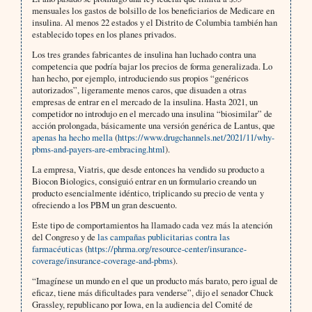
mensuales los gastos de bolsillo de los beneficiarios de Medicare en
insulina. Al menos 22 estados y el Distrito de Columbia también han
establecido topes en los planes privados.
Los tres grandes fabricantes de insulina han luchado contra una
competencia que podría bajar los precios de forma generalizada. Lo
han hecho, por ejemplo, introduciendo sus propios “genéricos
autorizados”, ligeramente menos caros, que disuaden a otras
empresas de entrar en el mercado de la insulina. Hasta 2021, un
competidor no introdujo en el mercado una insulina “biosimilar” de
acción prolongada, básicamente una versión genérica de Lantus, que
apenas ha hecho mella
(
https://www.drugchannels.net/2021/11/why-
pbms-and-payers-are-embracing.html
).
La empresa, Viatris, que desde entonces ha vendido su producto a
Biocon Biologics, consiguió entrar en un formulario creando un
producto esencialmente idéntico, triplicando su precio de venta y
ofreciendo a los PBM un gran descuento.
Este tipo de comportamientos ha llamado cada vez más la atención
del Congreso y de
las campañas publicitarias contra las
farmacéuticas
(
https://phrma.org/resource-center/insurance-
coverage/insurance-coverage-and-pbms
).
“Imagínese un mundo en el que un producto más barato, pero igual de
eficaz, tiene más dificultades para venderse”, dijo el senador Chuck
Grassley, republicano por Iowa, en la audiencia del Comité de