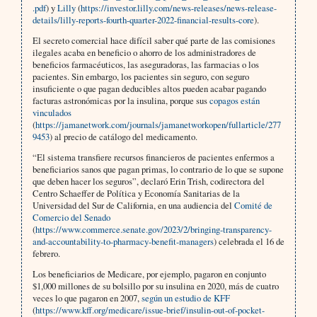
.pdf
) y
Lilly
(
https://investor.lilly.com/news-releases/news-release-
details/lilly-reports-fourth-quarter-2022-financial-results-core
).
El secreto comercial hace difícil saber qué parte de las comisiones
ilegales acaba en beneficio o ahorro de los administradores de
beneficios farmacéuticos, las aseguradoras, las farmacias o los
pacientes. Sin embargo, los pacientes sin seguro, con seguro
insuficiente o que pagan deducibles altos pueden acabar pagando
facturas astronómicas por la insulina, porque sus
copagos están
vinculados
(
https://jamanetwork.com/journals/jamanetworkopen/fullarticle/277
9453
) al precio de catálogo del medicamento.
“El sistema transfiere recursos financieros de pacientes enfermos a
beneficiarios sanos que pagan primas, lo contrario de lo que se supone
que deben hacer los seguros”, declaró Erin Trish, codirectora del
Centro Schaeffer de Política y Economía Sanitarias de la
Universidad del Sur de California, en una audiencia del
Comité de
Comercio del Senado
(
https://www.commerce.senate.gov/2023/2/bringing-transparency-
and-accountability-to-pharmacy-benefit-managers
) celebrada el 16 de
febrero.
Los beneficiarios de Medicare, por ejemplo, pagaron en conjunto
$1,000 millones de su bolsillo por su insulina en 2020, más de cuatro
veces lo que pagaron en 2007,
según un estudio de KFF
(
https://www.kff.org/medicare/issue-brief/insulin-out-of-pocket-