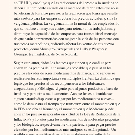
en EE UU y concluye que las reducciones del precio a la insulina se
deben a la inminente entrada en el mercado de fabricantes que no se
benefician de los altos precios, a la regulación que logra que resulte
más costoso para las empresas cobrar los precios actuales y, sí, a la
vergüenza pública. La vergüenza mina la moral de los empleados, lo
que se traduce en mayores costes para retener a los trabajadores, y
disminuye la capacidad de las empresas para transmitir el mensaje
de que están comprometidas con mejorar la vida de las personas con
trastornos metabólicos, pudiendo afectar las ventas de sus nuevos
productos, como Mounjaro (tirzepatida) de Lilly y Wegovy y
Ozempic (semaglutida) de Novo Nordisk.
Según este autor, dados los factores que tienen que confluir para
abaratar los precios de la insulina, es probable que persistan los
precios elevados de otros medicamentos de marca, a no ser que se
realicen esfuerzos importantes en múltiples frentes. La dinámica que
logró que los precios altos recompensaron a los fabricantes,
aseguradoras y PBM sigue vigente para algunos productos a base de
insulina y para otros medicamentos. Aunque los estadounidenses
siguen estando dispuestos a pagar por los medicamentos nuevos -
como lo demuestra el tiempo que transcurre entre el momento en que
la FDA aprueba el fármaco y el momento en que Medicare puede
aplicar los precios negociados en virtud de la Ley de Reducción de la
Inflación (9 y 13 años para los medicamentos de moléculas pequeñas
y los biológicos, respectivamente), la paciencia para pagar precios
elevados por los medicamentos más antiguos se está agotando. Un
posible aspecto positivo de este largo y doloroso episodio de la