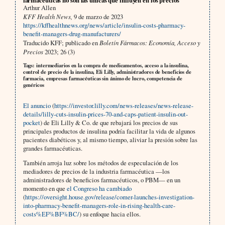
Arthur Allen
KFF Health News,
9 de marzo de 2023
https://kffhealthnews.org/news/article/insulin-costs-pharmacy-
benefit-managers-drug-manufacturers/
Traducido KFF; publicado en
Boletín Fármacos: Economía, Acceso y
Precios
2023; 26 (3)
Tags: intermediarios en la compra de medicamentos, acceso a la insulina,
control de precio de la insulina, Eli Lilly, administradores de beneficios de
farmacia, empresas farmacéuticas sin ánimo de lucro, competencia de
genéricos
El anuncio
(
https://investor.lilly.com/news-releases/news-release-
details/lilly-cuts-insulin-prices-70-and-caps-patient-insulin-out-
pocket
) de Eli Lilly & Co. de que rebajará los precios de sus
principales productos de insulina podría facilitar la vida de algunos
pacientes diabéticos y, al mismo tiempo, aliviar la presión sobre las
grandes farmacéuticas.
También arroja luz sobre los métodos de especulación de los
mediadores de precios de la industria farmacéutica —los
administradores de beneficios farmacéuticos, o PBM— en un
momento en que
el Congreso ha cambiado
(
https://oversight.house.gov/release/comer-launches-investigation-
into-pharmacy-benefit-managers-role-in-rising-health-care-
costs%EF%BF%BC/
) su enfoque hacia ellos.