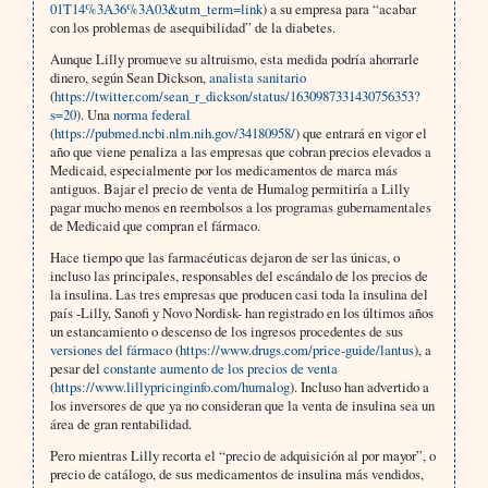
01T14%3A36%3A03&utm_term=link
) a su empresa para “acabar
con los problemas de asequibilidad” de la diabetes.
Aunque Lilly promueve su altruismo, esta medida podría ahorrarle
dinero, según Sean Dickson,
analista sanitario
(
https://twitter.com/sean_r_dickson/status/1630987331430756353?
s=20
). Una
norma federal
(
https://pubmed.ncbi.nlm.nih.gov/34180958/
) que entrará en vigor el
año que viene penaliza a las empresas que cobran precios elevados a
Medicaid, especialmente por los medicamentos de marca más
antiguos. Bajar el precio de venta de Humalog permitiría a Lilly
pagar mucho menos en reembolsos a los programas gubernamentales
de Medicaid que compran el fármaco.
Hace tiempo que las farmacéuticas dejaron de ser las únicas, o
incluso las principales, responsables del escándalo de los precios de
la insulina. Las tres empresas que producen casi toda la insulina del
país -Lilly, Sanofi y Novo Nordisk- han registrado en los últimos años
un estancamiento o descenso de los ingresos procedentes de sus
versiones del fármaco
(
https://www.drugs.com/price-guide/lantus
), a
pesar del
constante aumento de los precios de venta
(
https://www.lillypricinginfo.com/humalog
). Incluso han advertido a
los inversores de que ya no consideran que la venta de insulina sea un
área de gran rentabilidad.
Pero mientras Lilly recorta el “precio de adquisición al por mayor”, o
precio de catálogo, de sus medicamentos de insulina más vendidos,