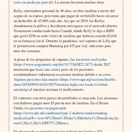
costs-in-medicare-part-d/
). Lo mismo hicieron muchos otros.
Kelly, entrenadora personal de 48 años, recibía insulina a través del
seguro de su esposo, pero tenía que pagar de su bolsillo hasta alcanzar
un deducible de $5,000 cada año. Así que en 2019, los Kellys
abandonaron la póliza y decidieron arriesgarse en el mercado abierto.
Terminaron conduciendo hasta Canadá, donde Kelly le dijo a KHN
que gastó $256 en ocho viales de insulina que habrían costado $2,616
en su farmacia local. Durante la pandemia, usó cupones de Lilly que
le permitieron comprar Humalog por $35 por vial, suficiente para
unas dos semanas.
A pesar de los programas de cupones, las
encuestas realizadas
(
https://www.acpjournals.org/doi/10.7326/M22-2477
) desde 2017
mostraron que
hasta una cuarta parte
de los pacientes
estadounidenses informaron escatimar insulina debido a su costo.
Algunos pacientes han muerto
(
https://www.npr.org/sections/health-
shots/2018/09/01/641615877/insulins-high-cost-leads-to-lethal-
rationing
) al intentar racionar el medicamento.
El contraste con otros países desarrollados es marcado. Los alemanes
con diabetes pagan unos $5 por un mes de insulina. En el Reino
Unido,
los pacientes no pagan nada
(
https://www.nhs.uk/conditions/type-2-diabetes/understanding-
medication/#:~:text=If%20you%20take%20diabetes%20medicine,kn
own%20as%20a%20PF57%20form.
).
El año pasado se promulgó una ley federal que limita a $35