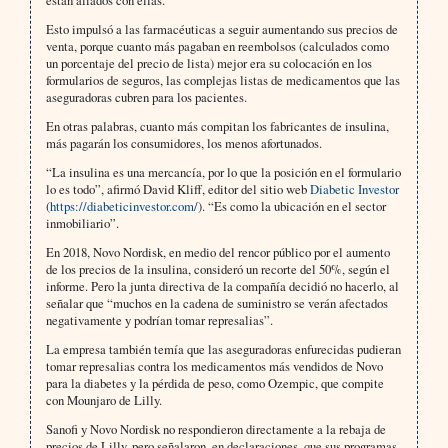
Esto impulsó a las farmacéuticas a seguir aumentando sus precios de
venta, porque cuanto más pagaban en reembolsos (calculados como
un porcentaje del precio de lista) mejor era su colocación en los
formularios de seguros, las complejas listas de medicamentos que las
aseguradoras cubren para los pacientes.
En otras palabras, cuanto más compitan los fabricantes de insulina,
más pagarán los consumidores, los menos afortunados.
“La insulina es una mercancía, por lo que la posición en el formulario
lo es todo”, afirmó David Kliff, editor del sitio web
Diabetic Investor
(
https://diabeticinvestor.com/
). “Es como la ubicación en el sector
inmobiliario”.
En 2018, Novo Nordisk, en medio del rencor público por el aumento
de los precios de la insulina, consideró un recorte del 50%, según el
informe. Pero la junta directiva de la compañía decidió no hacerlo, al
señalar que “muchos en la cadena de suministro se verán afectados
negativamente y podrían tomar represalias”.
La empresa también temía que las aseguradoras enfurecidas pudieran
tomar represalias contra los medicamentos más vendidos de Novo
para la diabetes y la pérdida de peso, como Ozempic, que compite
con Mounjaro de Lilly.
Sanofi y Novo Nordisk no respondieron directamente a la rebaja de
precios de Lilly, pero señalaron, en declaraciones, que sus programas