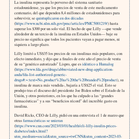
La insulina representa lo perverso del sistema sanitario
estadounidense, ya que los precios de venta de este medicamento
centenario, del que dependen 8,4 millones de estadounidenses para
sobrevivir, se
quintuplicaron en dos décadas
(
https://www.ncbi.nlm.nih.gov/pmc/articles/PMC5001219/
) hasta
superar los $300 por un solo vial. El hecho de que Lilly —que vende
alrededor de un tercio de la insulina en Estados Unidos— baje su
precio no significa que todos los pacientes vayan a pagar menos, ni
siquiera a largo plazo.
Lilly limitó a US$35 los precios de sus insulinas más populares, con
efecto inmediato, y dijo que a finales de este año el precio de venta
de su “genérico autorizado” Lispro, que es
idéntico a Humalog
(
https://www.fda.gov/drugs/abbreviated-new-drug-application-
anda/fda-list-authorized-generic-
drugs#:~:text=No.,product%20as%20the%20branded%20product
), su
insulina de marca más vendida-, bajaría a US$25 el vial. Esto se
produjo tras el discurso del presidente Joe Biden sobre el Estado de la
Unión, y otros posteriores, en los que ha culpado a las “grandes
farmacéuticas” y a sus “beneficios récord” del increíble gasto en
insulina.
David Ricks, CEO de Lilly, pidió en una entrevista el 1 de marzo que
otras
farmacéuticas se unieran
(
https://www.cnn.com/2023/03/01/health/eli-lilly-insulin-prices-
diabetes/index.html?
utm_medium=social&utm_source=twCNN&utm_content=2023-03-