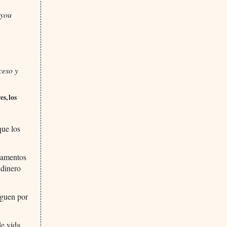
 you
ceso y
s, los
que los
icamentos
 dinero
aguen por
de vida.