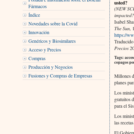
usted?
Fármacos
(NEW SCRI
Índice
impacted?
Isabel Sh
Novedades sobre la Covid
The Sun,
1
Innovación
https://ww
Genéricos y Biosimilares
Traducido
Precios
20
Acceso y Precios
Tags: acces
Compras
copagos po
Producción y Negocios
Fusiones y Compras de Empresas
Millones d
planes par
Los minist
gratuitos 
para el Si
Los minist
las receta
El Gobiern