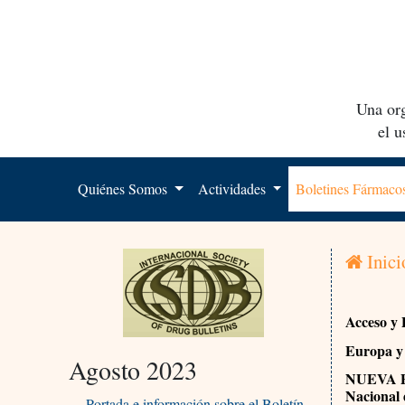
Una org
el 
Quiénes Somos
Actividades
Boletines Fármac
Inici
Acceso y 
Europa y 
Agosto 2023
NUEVA PR
Nacional 
Portada e información sobre el Boletín