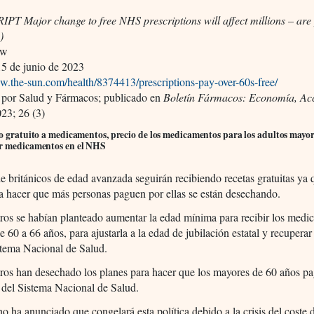
PT Major change to free NHS prescriptions will affect millions – are
)
aw
5 de junio de 2023
w.the-sun.com/health/8374413/prescriptions-pay-over-60s-free/
 por Salud y Fármacos; publicado en
Boletín Fármacos: Economía, Ac
23; 26 (3)
o gratuito a medicamentos, precio de los medicamentos para los adultos mayore
r medicamentos en el NHS
e británicos de edad avanzada seguirán recibiendo recetas gratuitas ya 
a hacer que más personas paguen por ellas se están desechando.
ros se habían planteado aumentar la edad mínima para recibir los med
de 60 a 66 años, para ajustarla a la edad de jubilación estatal y recuperar
stema Nacional de Salud.
ros han desechado los planes para hacer que los mayores de 60 años p
s del Sistema Nacional de Salud.
o ha anunciado que congelará esta política debido a la crisis del coste 