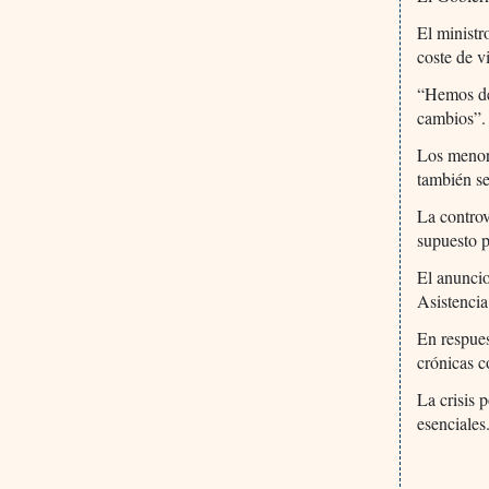
El ministr
coste de v
“Hemos de
cambios”.
Los menore
también se
La controv
supuesto p
El anuncio
Asistencia
En respues
crónicas c
La crisis 
esenciales