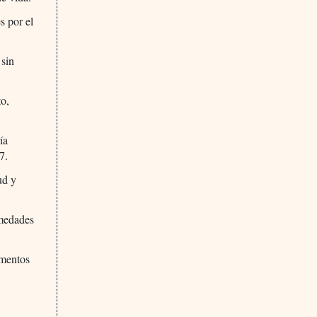
s por el
 sin
to,
ía
7.
ud y
rmedades
amentos