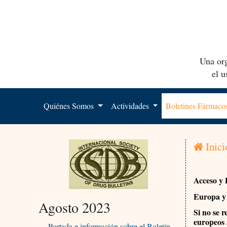
Una org
el 
Quiénes Somos
Actividades
Boletines Fármac
Inici
Acceso y 
Europa y 
Agosto 2023
Si no se r
europeos 
Portada e información sobre el Boletín