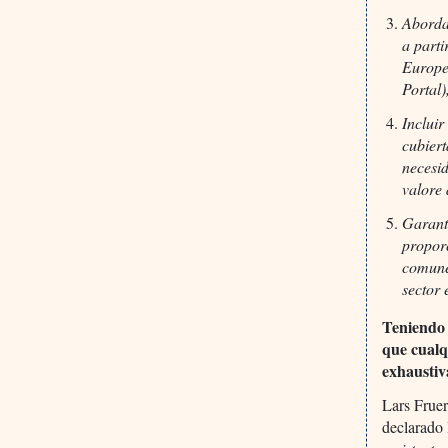
Abordar
a part
Europe
Portal)
Incluir
cubiert
necesi
valore
Garant
propor
comune
sector 
Teniendo 
que cualq
exhaustiv
Lars Fruer
declarado 