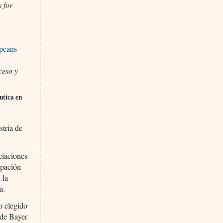
 for
opeans-
ceso y
utica en
stria de
ciaciones
upación
 la
a.
o elegido
 de Bayer