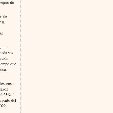
sejero de
os de
 la
as
eo —
 cada vez
lación
 tiempo que
tica,
 descenso
sayos
del 25% al
miento del
2022.