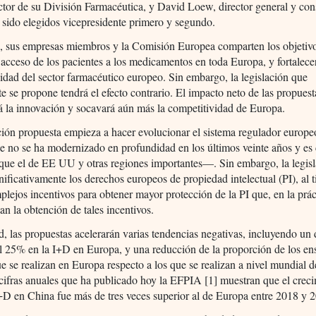
tor de su División Farmacéutica, y David Loew, director general y con
 sido elegidos vicepresidente primero y segundo.
 sus empresas miembros y la Comisión Europea comparten los objetiv
 acceso de los pacientes a los medicamentos en toda Europa, y fortalecer
idad del sector farmacéutico europeo. Sin embargo, la legislación que
e se propone tendrá el efecto contrario. El impacto neto de las propuest
á la innovación y socavará aún más la competitividad de Europa.
ción propuesta empieza a hacer evolucionar el sistema regulador europ
e no se ha modernizado en profundidad en los últimos veinte años y es
que el de EE UU y otras regiones importantes—. Sin embargo, la legis
nificativamente los derechos europeos de propiedad intelectual (PI), al
lejos incentivos para obtener mayor protección de la PI que, en la prác
tan la obtención de tales incentivos.
d, las propuestas acelerarán varias tendencias negativas, incluyendo un
el 25% en la I+D en Europa, y una reducción de la proporción de los en
ue se realizan en Europa respecto a los que se realizan a nivel mundial 
ifras anuales que ha publicado hoy la EFPIA [1] muestran que el creci
+D en China fue más de tres veces superior al de Europa entre 2018 y 