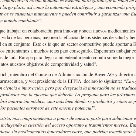
 y competitivo a escala mundial es esencial para garantizar la salud de 
a largo plazo, así como la autonomía estratégica y una economía prós
etivos se sustentan mutuamente y pueden contribuir a garantizar una E
 un mundo cambiante
“.
ue trabajar en colaboración para innovar y sacar nuevos medicamentos
 vida de las personas, mejoren la eficacia de los sistemas de salud y ben
d en su conjunto. Esto es lo que un sector competitivo puede aportar a 
os enfrentamos a muchos retos para conseguirlo. Esperamos trabajar co
es de toda Europa para llegar a un entendimiento común sobre la mejor
untos nuestros objetivos de competitividad y salud”.
lrich, miembro del Consejo de Administración de Bayer AG y director 
armacéutica, y vicepresidente de la EFPIA, declaró lo siguiente:
“Euro
n ciencia e innovación, pero por desgracia la innovación no se traduc
 productos con la eficacia que debería. La pregunta para las próxima
habrá innovación médica, sino más bien dónde se producirá y cómo se 
 los pacientes europeos de este enorme potencial”.
stria, nos comprometemos a poner de nuestra parte para solucionar e
 incluyendo la cuestión del acceso oportuno a tratamientos nuevos. E
darse sin medicamentos innovadores clave, que podrían transformar l