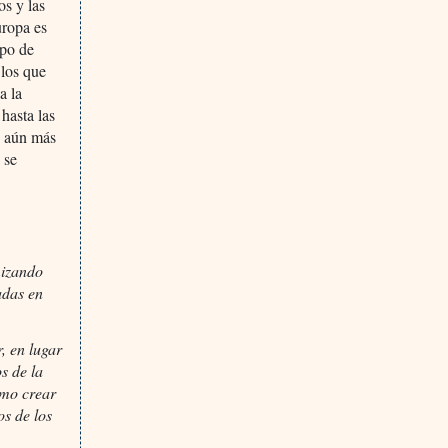
os y las
uropa es
ipo de
 los que
a la
hasta las
n aún más
 se
mizando
adas en
, en lugar
s de la
omo crear
os de los