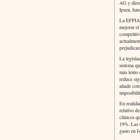
AG y direc
Ipsen, han
La EFPIA,
mejorar el
competitiv
actualment
perjudicar
La legisla
sistema qu
más lento 
reduce sig
añade comp
imposibili
En realida
relativo d
clínicos q
19%. Las c
gasto en I