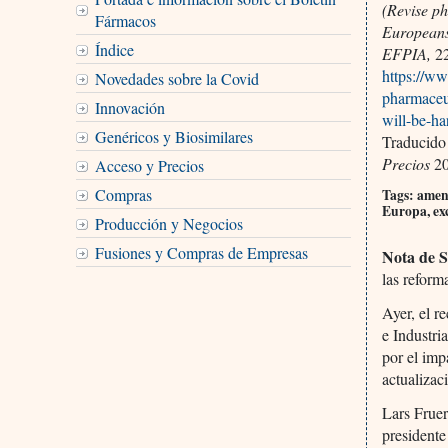
(Revise ph
Fármacos
Europeans
Índice
EFPIA,
22
https://ww
Novedades sobre la Covid
pharmaceut
Innovación
will-be-h
Genéricos y Biosimilares
Traducido
Precios
20
Acceso y Precios
Compras
Tags: amena
Europa, ex
Producción y Negocios
Fusiones y Compras de Empresas
Nota de 
las reform
Ayer, el r
e Industri
por el imp
actualizac
Lars Fruer
president