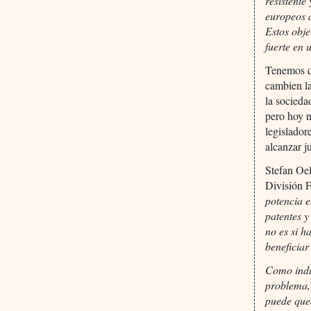
resistente
europeos 
Estos obj
fuerte en
Tenemos q
cambien la
la socieda
pero hoy n
legislador
alcanzar j
Stefan Oe
División F
potencia e
patentes y
no es si 
beneficiar
Como indu
problema,
puede que