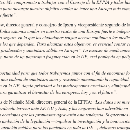
ntes. Me comprometo a trabajar con el Consejo de la EFPIA y todas las
as para alcanzar nuestro objetivo común de tener una Europa más comp
 fuerte”.
, director general y consejero de Ipsen y vicepresidente segundo de 
Todos estamos unidos en nuestra visión de una Europa fuerte e indepe
o seguro, en la que los ciudadanos tengan acceso continuo a los medi
 los que dependen. Para alcanzar estos objetivos, es esencial contar 
 producción y suministro sólida en Europa”. La escasez de medicamen
en parte de un panorama fragmentado en la UE, está poniendo en pelig
.
portunidad para que todos trabajemos juntos con el fin de encontrar f
r una cadena de suministro sana y resistente aumentando la capacidad
n en la UE, dando prioridad a los medicamentos cruciales y eliminan
ara garantizar el bienestar de los europeos, hoy y en el futuro”.
s de Nathalie Moll, directora general de la EFPIA: “
Los datos nos mue
erdiendo terreno ante EE UU y Asia, y las empresas han advertido en
 ocasiones que las propuestas agravarán esta tendencia. Si queremos
a ambición de la legislación —impulsar la investigación y la innovació
a atención médica para los pacientes en toda la UE—, debemos trabaja