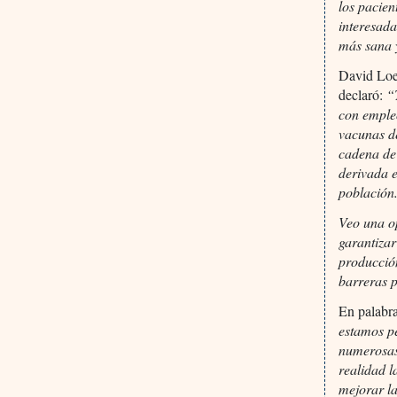
los pacie
interesad
más sana y
David Loew
declaró:
“
con emple
vacunas de
cadena de
derivada 
población
Veo una o
garantiza
producció
barreras p
En palabra
estamos p
numerosas
realidad l
mejorar l