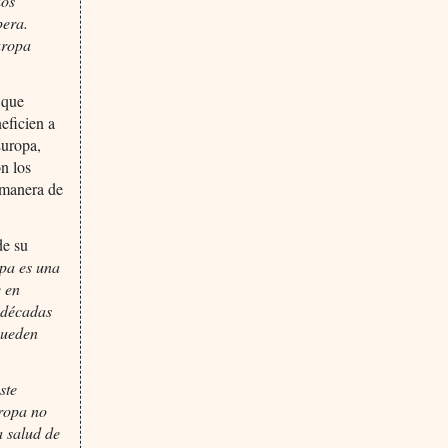
los
pera.
uropa
 que
eficien a
Europa,
n los
 manera de
de su
pa es una
e en
s décadas
pueden
ste
uropa no
a salud de