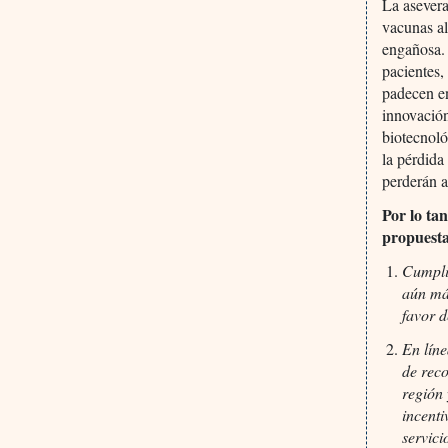
La asevera
vacunas al
engañosa. 
pacientes,
padecen e
innovación
biotecnoló
la pérdida
perderán a
Por lo tan
propuest
Cumpli
aún má
favor d
En lín
de reco
región
incenti
servici