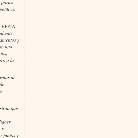
 partes
etitiva,
la EFPIA,
ndiente
camentos y
con una
tos,
ro a la
ormas de
 de
do
stran que
 hacer
n y
r juntos y