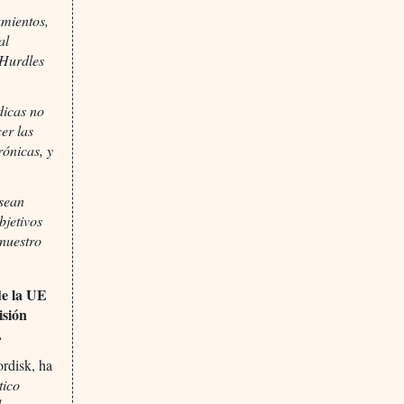
amientos,
al
 Hurdles
dicas no
cer las
rónicas, y
 sean
bjetivos
nuestro
de la UE
isión
.
rdisk, ha
tico