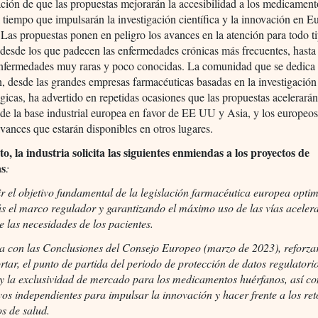
ción de que las propuestas mejorarán la accesibilidad a los medicament
 tiempo que impulsarán la investigación científica y la innovación en E
Las propuestas ponen en peligro los avances en la atención para todo t
 desde los que padecen las enfermedades crónicas más frecuentes, hasta
nfermedades muy raras y poco conocidas. La comunidad que se dedica 
, desde las grandes empresas farmacéuticas basadas en la investigación 
gicas, ha advertido en repetidas ocasiones que las propuestas acelerará
 de la base industrial europea en favor de EE UU y Asia, y los europeos
vances que estarán disponibles en otros lugares.
to, la industria solicita las siguientes enmiendas a los proyectos de
as
:
r el objetivo fundamental de la legislación farmacéutica europea opti
s el marco regulador y garantizando el máximo uso de las vías aceler
e las necesidades de los pacientes.
ea con las Conclusiones del Consejo Europeo (marzo de 2023), reforzar
rtar, el punto de partida del periodo de protección de datos regulatorio
 y la exclusividad de mercado para los medicamentos huérfanos, así c
vos independientes para impulsar la innovación y hacer frente a los ret
os de salud.