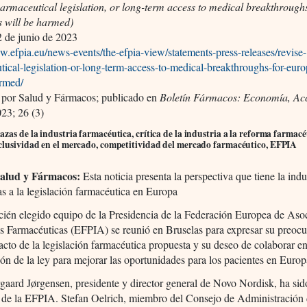
armaceutical legislation, or long-term access to medical breakthroughs
 will be harmed)
 de junio de 2023
w.efpia.eu/news-events/the-efpia-view/statements-press-releases/revise-
ical-legislation-or-long-term-access-to-medical-breakthroughs-for-eur
armed/
 por Salud y Fármacos; publicado en
Boletín Fármacos: Economía, Ac
23; 26 (3)
zas de la industria farmacéutica, crítica de la industria a la reforma farmacé
clusividad en el mercado, competitividad del mercado farmacéutico, EFPIA
Salud y Fármacos:
Esta noticia presenta la perspectiva que tiene la indu
as a la legislación farmacéutica en Europa
ecién elegido equipo de la Presidencia de la Federación Europea de Aso
as Farmacéuticas (EFPIA) se reunió en Bruselas para expresar su preoc
acto de la legislación farmacéutica propuesta y su deseo de colaborar en
ión de la ley para mejorar las oportunidades para los pacientes en Europ
gaard Jørgensen, presidente y director general de Novo Nordisk, ha sid
e de la EFPIA. Stefan Oelrich, miembro del Consejo de Administración