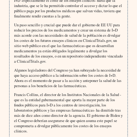
I+D -especialmente el coste de los ensayos clínicos- haría que la
industria, que se le ha permitido controlar el acceso y dictar lo que el
público paga por los productos médicos que salvan vidas, tuviera que
finalmente rendir cuentas a la gente.
Un paso sencillo y crucial que puede dar el gobierno de EE UU para
reducir los precios de los medicamentos y crear un sistema de I+D
más acorde con las necesidades de salud de la población es divulgar
los costes de los futuros ensayos clínicos en ClinicalTrials.gov, un
sitio web público en el que las farmacéuticas que os desarrollan
medicamentos ya están obligados legalmente a divulgar los
resultados de los ensayos, o en un repositorio independiente vinculado
a ClinicalTrials.gov.
Algunos legisladores del Congreso ya han subrayado la necesidad de
que haya acceso público a la información sobre los costes de I+D.
Ahora es el momento de pasar a la acción y anteponer la salud de las
personas a los beneficios de las farmacéuticas.
Francis Collins, el director de los Institutos Nacionales de la Salud -
que es la entidad gubernamental que aporta la mayor parte de los
fondos públicos para I+D a los centros de investigación, los
laboratorios públicos y las empresas farmacéuticas- ha dimitido tras
más de diez años como director de la agencia. El gobierno de Biden y
el Congreso deberían asegurarse de que quien asuma este papel se
comprometa a divulgar públicamente los costes de los ensayos
clínicos.