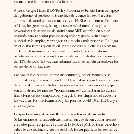
vacuna o medicamento en toda la historia.
A pesar de que Pfizer-BioNTech y Moderna se beneficiaron del apoyo
del gobierno, el público no tiene idea de cuánto les costó a estas
empresas desarrollar las vacunas covid-19. Si esta información fuera
pública, los gobiernos, las agencias de salud mundiales y los
proveedores de servicios de salud como MSF estarían en mejor
posición para negociar precios asequibles y justos, y un acceso
mundial más amplio, y protegerían a muchas más personas. En lugar
de ello, nos hemos quedado en una situación en la que las empresas
controlan férreamente el suministro mundial, protegiendo sus
beneficios, y no satisfacen las necesidades mundiales, ya que menos
del 12% de todas las vacunas administradas se han distribuido en los
países de bajos ingresos.
Las vacunas están fácilmente disponibles y, por el momento, se
administran gratuitamente en EE UU, se están pagando con el dinero
de los contribuyentes. Si los precios de las vacunas contra la gripe
son un indicio, los precios “pospandémicos” aumentarán las cargas
financieras de los compradores y seguirán restringiendo el acceso a
las vacunas, los medicamentos y las pruebas covid-19 en EE UU y en
el extranjero.
Lo que la administración Biden puede hacer al respecto
Si las empresas farmacéuticas insisten en que deben cobrar precios
elevados para recuperar el coste de la I+D, el público tiene derecho a
saber lo que realmente cuesta esa I+D. Hacer públicos los costes de