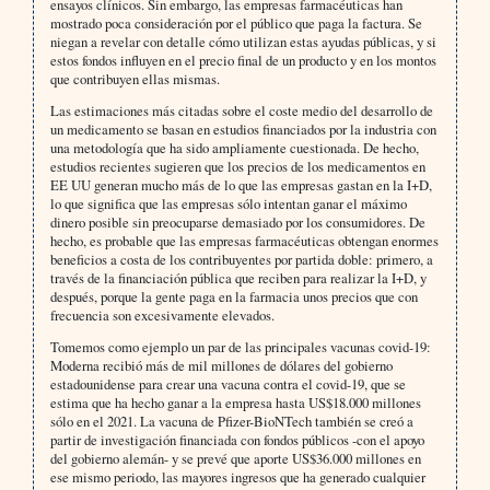
ensayos clínicos. Sin embargo, las empresas farmacéuticas han
mostrado poca consideración por el público que paga la factura. Se
niegan a revelar con detalle cómo utilizan estas ayudas públicas, y si
estos fondos influyen en el precio final de un producto y en los montos
que contribuyen ellas mismas.
Las estimaciones más citadas sobre el coste medio del desarrollo de
un medicamento se basan en estudios financiados por la industria con
una metodología que ha sido ampliamente cuestionada. De hecho,
estudios recientes sugieren que los precios de los medicamentos en
EE UU generan mucho más de lo que las empresas gastan en la I+D,
lo que significa que las empresas sólo intentan ganar el máximo
dinero posible sin preocuparse demasiado por los consumidores. De
hecho, es probable que las empresas farmacéuticas obtengan enormes
beneficios a costa de los contribuyentes por partida doble: primero, a
través de la financiación pública que reciben para realizar la I+D, y
después, porque la gente paga en la farmacia unos precios que con
frecuencia son excesivamente elevados.
Tomemos como ejemplo un par de las principales vacunas covid-19:
Moderna recibió más de mil millones de dólares del gobierno
estadounidense para crear una vacuna contra el covid-19, que se
estima que ha hecho ganar a la empresa hasta US$18.000 millones
sólo en el 2021. La vacuna de Pfizer-BioNTech también se creó a
partir de investigación financiada con fondos públicos -con el apoyo
del gobierno alemán- y se prevé que aporte US$36.000 millones en
ese mismo periodo, las mayores ingresos que ha generado cualquier