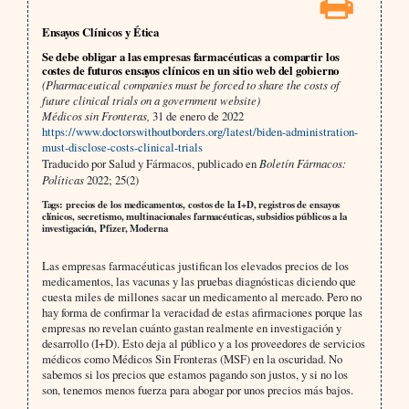
Ensayos Clínicos y Ética
Se debe obligar a las empresas farmacéuticas a compartir los
costes de futuros ensayos clínicos en un sitio web del gobierno
(Pharmaceutical companies must be forced to share the costs of
future clinical trials on a government website)
Médicos sin Fronteras,
31 de enero de 2022
https://www.doctorswithoutborders.org/latest/biden-administration-
must-disclose-costs-clinical-trials
Traducido por Salud y Fármacos, publicado en
Boletín Fármacos:
Políticas
2022; 25(2)
Tags: precios de los medicamentos, costos de la I+D, registros de ensayos
clínicos, secretismo, multinacionales farmacéuticas, subsidios públicos a la
investigación, Pfizer, Moderna
Las empresas farmacéuticas justifican los elevados precios de los
medicamentos, las vacunas y las pruebas diagnósticas diciendo que
cuesta miles de millones sacar un medicamento al mercado. Pero no
hay forma de confirmar la veracidad de estas afirmaciones porque las
empresas no revelan cuánto gastan realmente en investigación y
desarrollo (I+D). Esto deja al público y a los proveedores de servicios
médicos como Médicos Sin Fronteras (MSF) en la oscuridad. No
sabemos si los precios que estamos pagando son justos, y si no los
son, tenemos menos fuerza para abogar por unos precios más bajos.