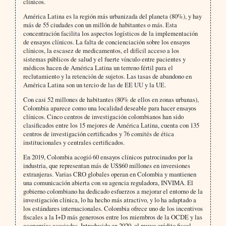
clínicos.
América Latina es la región más urbanizada del planeta (80%), y hay
más de 55 ciudades con un millón de habitantes o más. Esta
concentración facilita los aspectos logísticos de la implementación
de ensayos clínicos. La falta de concienciación sobre los ensayos
clínicos, la escasez de medicamentos, el difícil acceso a los
sistemas públicos de salud y el fuerte vínculo entre pacientes y
médicos hacen de América Latina un terreno fértil para el
reclutamiento y la retención de sujetos. Las tasas de abandono en
América Latina son un tercio de las de EE UU y la UE.
Con casi 52 millones de habitantes (80% de ellos en zonas urbanas),
Colombia aparece como una localidad deseable para hacer ensayos
clínicos. Cinco centros de investigación colombianos han sido
clasificados entre los 15 mejores de América Latina, cuenta con 135
centros de investigación certificados y 76 comités de ética
institucionales y centrales certificados.
En 2019, Colombia acogió 60 ensayos clínicos patrocinados por la
industria, que representan más de US$60 millones en inversiones
extranjeras. Varias CRO globales operan en Colombia y mantienen
una comunicación abierta con su agencia reguladora, INVIMA. El
gobierno colombiano ha dedicado esfuerzos a mejorar el entorno de la
investigación clínica, lo ha hecho más atractivo, y lo ha adaptado a
los estándares internacionales. Colombia ofrece uno de los incentivos
fiscales a la I+D más generosos entre los miembros de la OCDE y las
economías asociadas. Introducido en 2020, el nuevo crédito fiscal