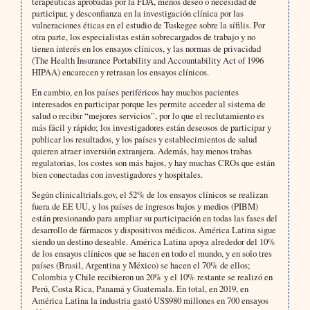
terapéuticas aprobadas por la FDA, menos deseo o necesidad de
participar, y desconfianza en la investigación clínica por las
vulneraciones éticas en el estudio de Tuskegee sobre la sífilis. Por
otra parte, los especialistas están sobrecargados de trabajo y no
tienen interés en los ensayos clínicos, y las normas de privacidad
(The Health Insurance Portability and Accountability Act of 1996
HIPAA) encarecen y retrasan los ensayos clínicos.
En cambio, en los países periféricos hay muchos pacientes
interesados en participar porque les permite acceder al sistema de
salud o recibir “mejores servicios”, por lo que el reclutamiento es
más fácil y rápido; los investigadores están deseosos de participar y
publicar los resultados, y los países y establecimientos de salud
quieren atraer inversión extranjera. Además, hay menos trabas
regulatorias, los costes son más bajos, y hay muchas CROs que están
bien conectadas con investigadores y hospitales.
Según clinicaltrials.gov, el 52% de los ensayos clínicos se realizan
fuera de EE UU, y los países de ingresos bajos y medios (PIBM)
están presionando para ampliar su participación en todas las fases del
desarrollo de fármacos y dispositivos médicos. América Latina sigue
siendo un destino deseable. América Latina apoya alrededor del 10%
de los ensayos clínicos que se hacen en todo el mundo, y en solo tres
países (Brasil, Argentina y México) se hacen el 70% de ellos;
Colombia y Chile recibieron un 20% y el 10% restante se realizó en
Perú, Costa Rica, Panamá y Guatemala. En total, en 2019, en
América Latina la industria gastó US$980 millones en 700 ensayos