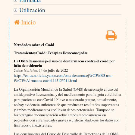
Utilización
Inicio
Novedades sobre el Covid
Tratamientos Covid: Terapias Desaconsejadas
La OMS desaconsejó el uso de dos fármacos contra el covid por
falta de evidencia
Yahoo Noticias,
14 de julio de 2022
https://es-us.noticias.yahoo.com/oms-desaconsej%C3%B3-uso-
f%C3%A1rmacos-covid-145125211.html
La Organización Mundial de la Salud (OMS) desaconsejó el uso del
antidepresivo fluvoxamina y del medicamento para la gota colchicina
para pacientes con Covid-19 leve o moderado porque, actualmente,
no hay evidencia suficiente de que produzcan resultados importantes
y ambos medicamentos conllevan daños potenciales. Tampoco se
hizo ninguna recomendación sobre ambos medicamentos en
pacientes con enfermedades graves o críticas, dado que los datos son
limitados o inexistentes.
Las conclusiones del Grupo de Desarrollo de Directrices de la OMS