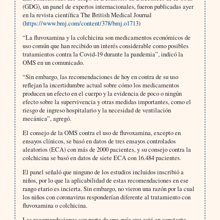
(GDG), un panel de expertos internacionales, fueron publicadas ayer
en la revista científica The British Medical Journal
(
https://www.bmj.com/content/378/bmj.o1713
)
“La fluvoxamina y la colchicina son medicamentos económicos de
uso común que han recibido un interés considerable como posibles
tratamientos contra la Covid-19 durante la pandemia”, indicó la
OMS en un comunicado.
“Sin embargo, las recomendaciones de hoy en contra de su uso
reflejan la incertidumbre actual sobre cómo los medicamentos
producen un efecto en el cuerpo y la evidencia de poco o ningún
efecto sobre la supervivencia y otras medidas importantes, como el
riesgo de ingreso hospitalario y la necesidad de ventilación
mecánica”, agregó.
El consejo de la OMS contra el uso de fluvoxamina, excepto en
ensayos clínicos, se basó en datos de tres ensayos controlados
aleatorios (ECA) con más de 2000 pacientes, y su consejo contra la
colchicina se basó en datos de siete ECA con 16.484 pacientes.
El panel señaló que ninguno de los estudios incluidos inscribió a
niños, por lo que la aplicabilidad de estas recomendaciones en ese
rango etario es incierta. Sin embargo, no vieron una razón por la cual
los niños con coronavirus responderían diferente al tratamiento con
fluvoxamina o colchicina.
Las recomendaciones son parte de una guía que está en constante